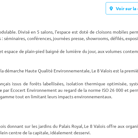
Voir sur la 
ulable. Divisé en 5 salons, l’espace est doté de cloisons mobiles pe
: séminaires, conférences, journées presse, showrooms, défilés, exposi
cet espace de plain-pied baigné de lumière du jour, aux volumes conte
 la démarche Haute Qualité Environnementale, Le 8 Valois est la premiè
çais issus de forêts labellisées, isolation thermique optimisée, sys
ée par Ecocert Environnement au regard de la norme ISO 26 000 et per
 gamme tout en limitant leurs impacts environnementaux.
ois donnant sur les jardins du Palais Royal, Le 8 Valois offre aux organ
n centre de la capitale, idéalement desservi.