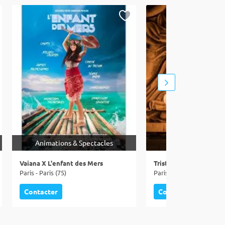
Animations & Spectacles
Animations & Spe
Vaiana X L'enfant des Mers
Tristan Herry | Spectac
Paris - Paris (75)
Paris 19 - Paris (75)
Contacter
Contacter