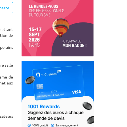
carte
rmettant
ti
on de
mporains
re salle
tème de
met aux
isateurs