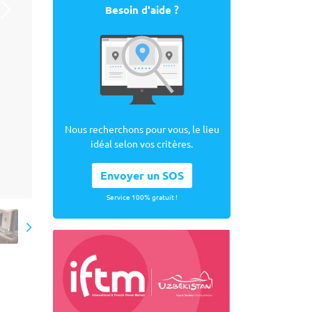
Besoin d'aide ?
Nous recherchons pour vous, le lieu
idéal selon vos critères.
Envoyer un SOS
Service 100% gratuit !