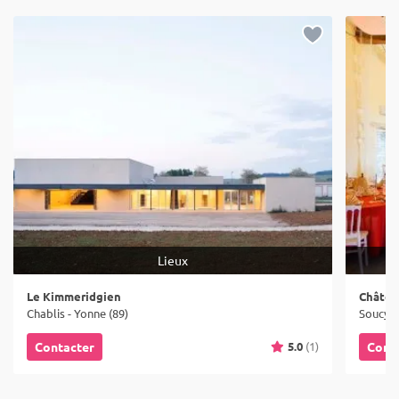
Lieux
Le Kimmeridgien
Châtea
Chablis - Yonne (89)
Soucy -
5.0
(1)
Contacter
Cont