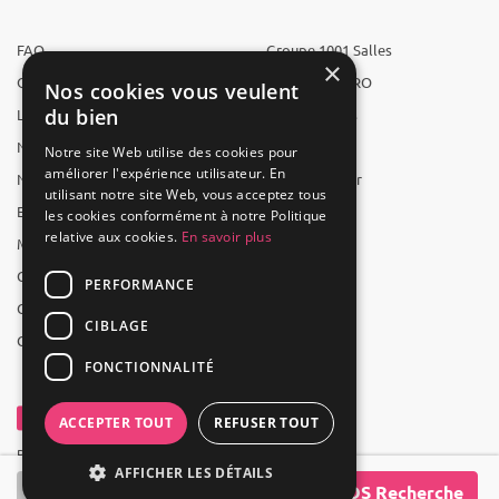
FAQ
Groupe 1001 Salles
×
Qui sommes-nous ?
1001 Salles PRO
Nos cookies vous veulent
du bien
L'équipe
1001 Traiteurs
Nous recrutons
1001 Artistes
Notre site Web utilise des cookies pour
améliorer l'expérience utilisateur. En
Nos partenaires
Reserverunbar
utilisant notre site Web, vous acceptez tous
Espace presse
MP2
les cookies conformément à notre Politique
relative aux cookies.
En savoir plus
Mentions légales
CGV
PERFORMANCE
CGU
CIBLAGE
Contact
FONCTIONNALITÉ
ACCEPTER TOUT
REFUSER TOUT
Powered by Groupe 1001Salles
AFFICHER LES DÉTAILS
SOS Recherche