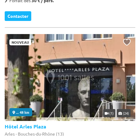
Forfait dès
30 € / pers.
Contacter
NOUVEAU
... 48 km
(1)
(24)
Hôtel Arles Plaza
Arles - Bouches-du-Rhône (13)