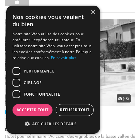
×
Nos cookies vous veulent
du bien
Notre site Web utilise des cookies pour
améliorer l'expérience utilisateur. En
utilisant notre site Web, vous acceptez tous
les cookies conformément à notre Politique
relative aux cookies.
En savoir plus
PERFORMANCE
CIBLAGE
FONCTIONNALITÉ
(15)
ACCEPTER TOUT
REFUSER TOUT
Domaine Tour Des Chênes
Saint-Laurent-des-Arbres - Gard (30)
AFFICHER LES DÉTAILS
Demeure de caractère / Domaine
Hôtel pour séminaire : Au cœur des vignobles de la basse vallée du