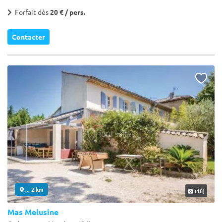
Forfait dès
20 € / pers.
Contacter
... 2 km
(18)
Mas Melusine