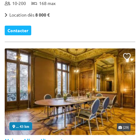
10-200
168 max
Location dès
8 000 €
Contacter
... 43 km
(29)