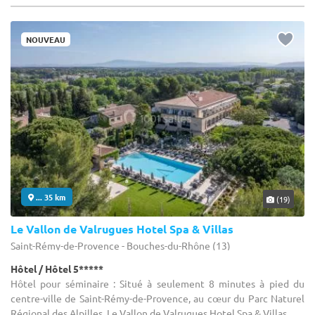
NOUVEAU
... 35 km
(19)
Le Vallon de Valrugues Hotel Spa & Villas
Saint-Rémy-de-Provence - Bouches-du-Rhône (13)
Hôtel / Hôtel 5*****
Hôtel pour séminaire : Situé à seulement 8 minutes à pied du
centre-ville de Saint-Rémy-de-Provence, au cœur du Parc Naturel
Régional des Alpilles, Le Vallon de Valrugues Hotel Spa & Villas ...