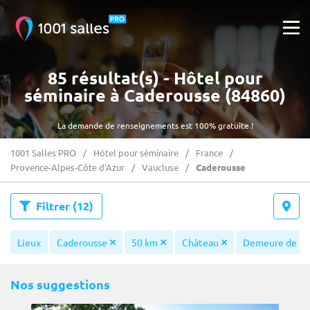
85 résultat(s) - Hôtel pour
séminaire à Caderousse (84860)
La demande de renseignements est 100% gratuite !
1001 Salles PRO
Hôtel pour séminaire
France
Provence-Alpes-Côte d'Azur
Vaucluse
Caderousse
Filtrer
(12)
Lieux
Caderousse
50 km
Château
Demeure de ca
Nos suggestions