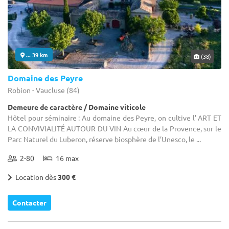
... 39 km
(38)
Domaine des Peyre
Robion - Vaucluse (84)
Demeure de caractère / Domaine viticole
Hôtel pour séminaire : Au domaine des Peyre, on cultive l' ART ET
LA CONVIVIALITÉ AUTOUR DU VIN Au cœur de la Provence, sur le
Parc Naturel du Luberon, réserve biosphère de l’Unesco, le ...
2-80
16 max
Location dès
300 €
Contacter