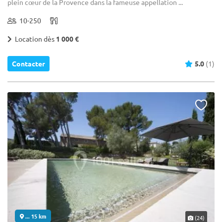
plein cœur de la Provence dans la fameuse appellation ...
10-250
Location dès
1 000 €
Contacter
5.0
(1)
... 15 km
(24)