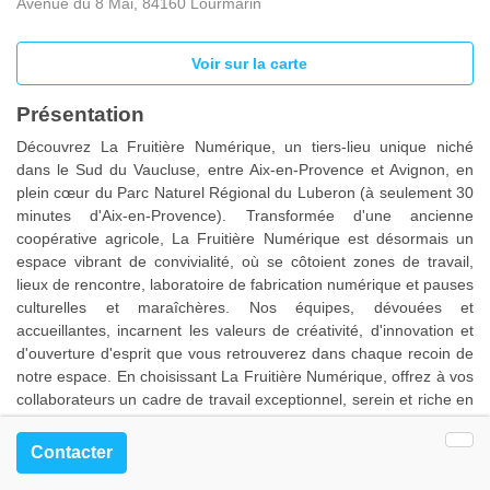
Avenue du 8 Mai, 84160 Lourmarin
Voir sur la carte
Présentation
Découvrez La Fruitière Numérique, un tiers-lieu unique niché
dans le Sud du Vaucluse, entre Aix-en-Provence et Avignon, en
plein cœur du Parc Naturel Régional du Luberon (à seulement 30
minutes d'Aix-en-Provence). Transformée d'une ancienne
coopérati
ve agricole, La Fruitière Numérique est désormais un
espace vibrant de convivialité, où se côtoient zones de travail,
lieux de rencontre, laboratoire de fabrication numérique et pauses
culturelles et maraîchères. Nos équipes, dévouées et
accueillantes, incarnent les valeurs de créativité, d'innovation et
d'ouverture d'esprit que vous retrouverez dans chaque recoin de
notre espace. En choisissant La Fruitière Numérique, offrez à vos
collaborateurs un cadre de travail exceptionnel, serein et riche en
savoir-faire, au cœur d'un village classé.
Contacter
Voir Moins