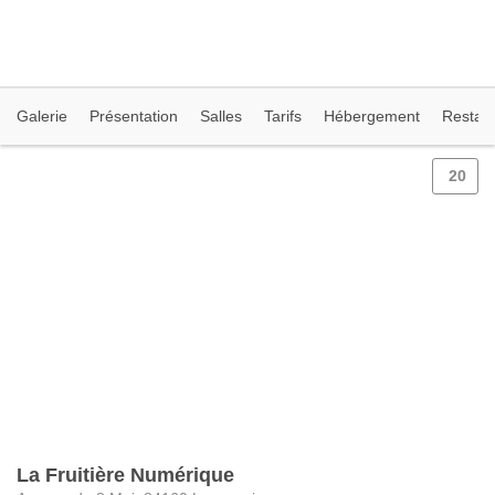
Galerie
Présentation
Salles
Tarifs
Hébergement
Restaur
20
La Fruitière Numérique