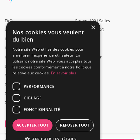
FAQ
Groupe 1001 Salles
×
Qui sommes-nous ?
1001 Salles PRO
Nos cookies vous veulent
du bien
L'équipe
1001 Traiteurs
Nous recrutons
1001 Artistes
Notre site Web utilise des cookies pour
améliorer l'expérience utilisateur. En
Nos partenaires
Reserverunbar
utilisant notre site Web, vous acceptez tous
Espace presse
MP2
les cookies conformément à notre Politique
relative aux cookies.
En savoir plus
Mentions légales
CGV
PERFORMANCE
CGU
CIBLAGE
Contact
FONCTIONNALITÉ
ACCEPTER TOUT
REFUSER TOUT
Powered by Groupe 1001Salles
AFFICHER LES DÉTAILS