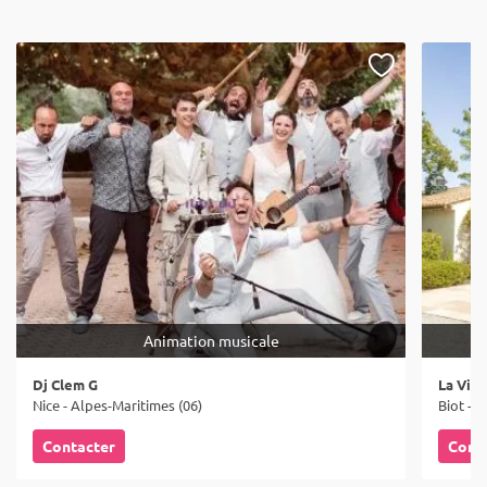
Animation musicale
Dj Clem G
La Vill
Nice - Alpes-Maritimes (06)
Biot - 
Contacter
Cont