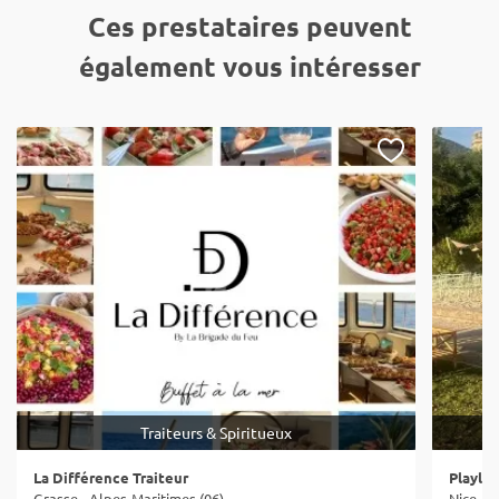
Ces prestataires peuvent
également vous intéresser
Traiteurs & Spiritueux
La Différence Traiteur
Playla
Grasse - Alpes-Maritimes (06)
Nice - 