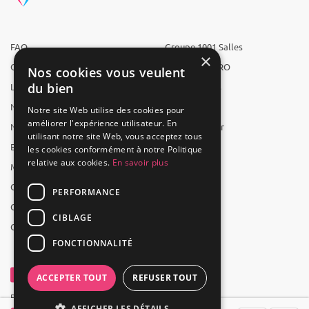
FAQ
Groupe 1001 Salles
×
Qui sommes-nous ?
1001 Salles PRO
Nos cookies vous veulent
du bien
L'équipe
1001 Traiteurs
Nous recrutons
1001 Artistes
Notre site Web utilise des cookies pour
améliorer l'expérience utilisateur. En
Nos partenaires
Reserverunbar
utilisant notre site Web, vous acceptez tous
Espace presse
MP2
les cookies conformément à notre Politique
relative aux cookies.
En savoir plus
Mentions légales
CGV
PERFORMANCE
CGU
CIBLAGE
Contact
FONCTIONNALITÉ
ACCEPTER TOUT
REFUSER TOUT
Powered by Groupe 1001Salles
AFFICHER LES DÉTAILS