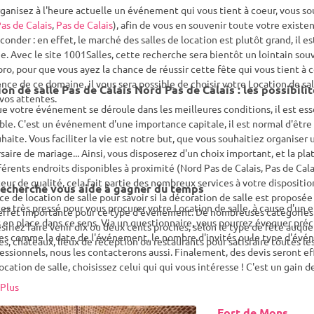
ganisez à l'heure actuelle un événement qui vous tient à coeur, vous so
as de Calais
,
Pas de Calais
), afin de vous en souvenir toute votre exist
econder : en effet, le marché des salles de location est plutôt grand, il e
. Avec le site 1001Salles, cette recherche sera bientôt un lointain souv
pro, pour que vous ayez la chance de réussir cette fête qui vous tient à
nce de ce domaine, il vous sera possible de choisir votre Location de sal
on de salle Pas de Calais Nord Pas de Calais : les possibilit
vos attentes.
e votre événement se déroule dans les meilleures conditions, il est esse
le. C'est un événement d'une importance capitale, il est normal d'être 
uhaite. Vous faciliter la vie est notre but, que vous souhaitiez organise
saire de mariage... Ainsi, vous disposerez d'un choix important, et la 
férents endroits disponibles à proximité (Nord Pas de Calais, Pas de Calai
teur de qualité, cela fait partie des nombreux services à votre dispositio
echerche vous aide à gagner du temps
ice de location de salle pour savoir si la décoration de salle est proposée
es très pressé pour vous procurer votre Location de salle, à cause d'un
effet importante pour ce type d'événement. De nombreuses catégories d
 en place dans ce sens. Via un questionnaire, vous pourrez évoquer pr
siriez faire venir dix ou deux cents proches, selon le type de fête auque
es comme la date de l'événement, le nombre d'invités ou le type d'évé
es, châteaux, lieux de réception ou restaurants pour satisfaire toutes le
essionnels, nous les contacterons aussi. Finalement, des devis seront eff
ocation de salle, choisissez celui qui qui vous intéresse ! C'est un gain
ultats correspondront à vos souhaits. Besoin de quelques éclaircissements
Plus
Fort de Mons