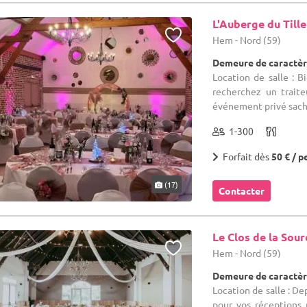
L'Auberge du Tille
Hem - Nord (59)
Demeure de caractèr
Location de salle : B
recherchez un traite
événement privé sache
1-300
Forfait dès
50 € / p
(17)
Contacter
Le Clos de la Sour
Hem - Nord (59)
Demeure de caractèr
Location de salle : De
pour vos réceptions 