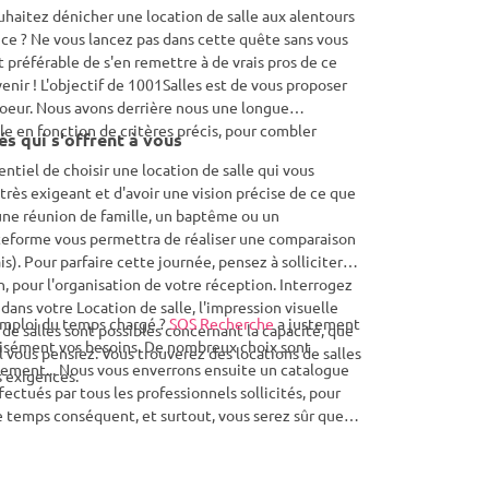
uhaitez dénicher une location de salle aux alentours
ence ? Ne vous lancez pas dans cette quête sans vous
st préférable de s'en remettre à de vrais pros de ce
enir ! L'objectif de 1001Salles est de vous proposer
 coeur. Nous avons derrière nous une longue
le en fonction de critères précis, pour combler
és qui s'offrent à vous
ntiel de choisir une location de salle qui vous
très exigeant et d'avoir une vision précise de ce que
r une réunion de famille, un baptême ou un
plateforme vous permettra de réaliser une comparaison
s). Pour parfaire cette journée, pensez à solliciter
n, pour l'organisation de votre réception. Interrogez
 dans votre Location de salle, l'impression visuelle
 emploi du temps chargé ?
SOS Recherche
a justement
e salles sont possibles concernant la capacité, que
écisément vos besoins. De nombreux choix sont
l vous pensiez. Vous trouverez des locations de salles
nement... Nous vous enverrons ensuite un catalogue
s exigences.
ectués par tous les professionnels sollicités, pour
 de temps conséquent, et surtout, vous serez sûr que
 ? N'hésitez pas à nous solliciter.