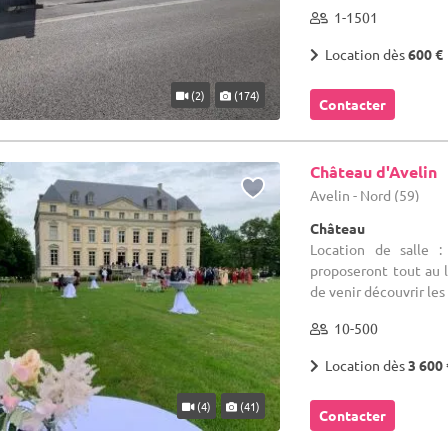
1-1501
Location dès
600 €
(2)
(174)
Contacter
Château d'Avelin
Avelin - Nord (59)
Château
Location de salle 
proposeront tout au l
de venir découvrir les
10-500
Location dès
3 600 
(4)
(41)
Contacter