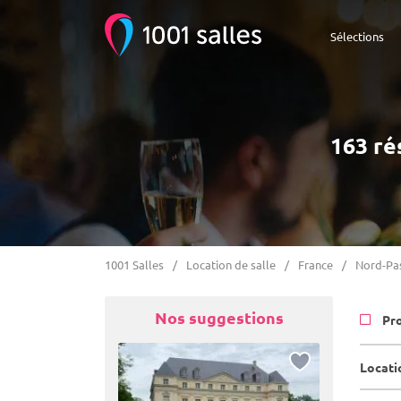
Sélections
163 ré
1001 Salles
Location de salle
France
Nord-Pas
Nos suggestions
Pr
Locatio