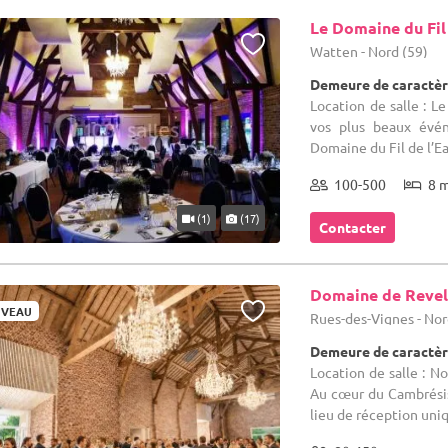
Le Domaine du Fil
Watten - Nord (59)
Demeure de caractèr
Location de salle : L
vos plus beaux évén
Domaine du Fil de l’Eau
100-500
8 
(1)
(17)
Contacter
Domaine de Reve
VEAU
Rues-des-Vignes - Nor
Demeure de caractèr
Location de salle : N
Au cœur du Cambrésis
lieu de réception unique