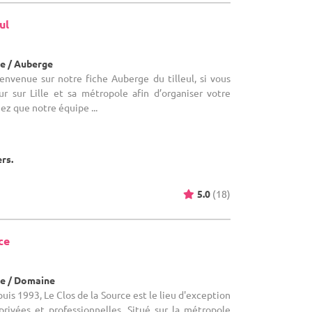
ul
e / Auberge
ienvenue sur notre fiche Auberge du tilleul, si vous
ur sur Lille et sa métropole afin d’organiser votre
z que notre équipe ...
ers.
5.0
(18)
ce
e / Domaine
puis 1993, Le Clos de la Source est le lieu d'exception
privées et professionnelles. Situé sur la métropole