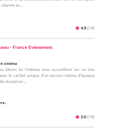
e charme et ...
4.9
(14)
teau - France Evénement
en cinéma
Les Salons du Château vous accueillent sur un site
avec le cachet unique d'un ancien cinéma d'époque
de réception ...
ers.
5.0
(14)