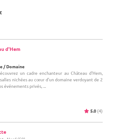
€
au d'Hem
e / Domaine
 Découvrez un cadre enchanteur au Château d'Hem,
 salles nichées au cœur d'un domaine verdoyant de 2
os événements privés, ...
5.0
(4)
tte