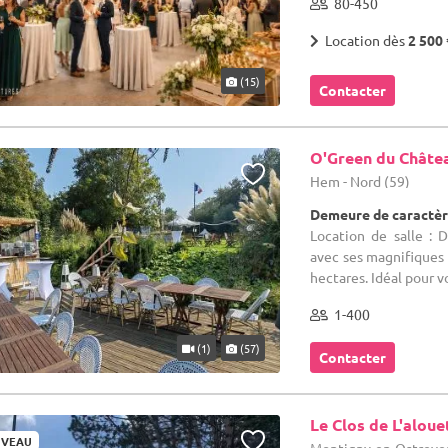
80-450
Location dès
2 500 
(15)
Contacter
O'Green du Châte
Hem - Nord (59)
Demeure de caractèr
Location de salle :
avec ses magnifiques
hectares. Idéal pour v
1-400
(1)
(57)
Contacter
Le Clos de L'aloue
VEAU