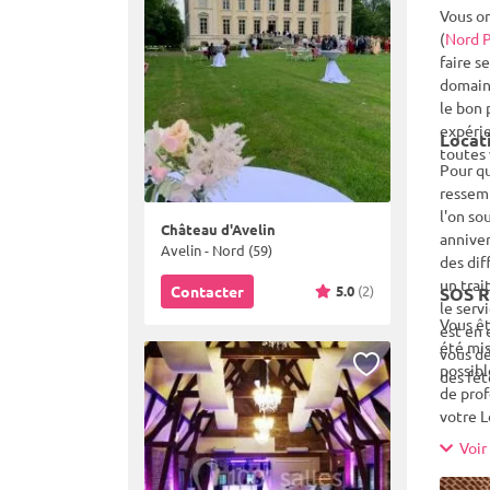
Vous or
(
Nord P
faire s
domaine
le bon 
expérie
Locati
toutes 
Pour qu
ressemb
l'on so
Château d'Avelin
anniver
Avelin - Nord (59)
des dif
un trai
5.0
(2)
Contacter
SOS R
le serv
Vous êt
est en 
été mis
vous dé
possibl
des fêt
de prof
votre L
les rés
Voir 