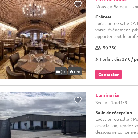
Mons-en-Baroeul - Nor
Château
Location de salle : A
votre événement priv
apporter tout le profe
50-350
Forfait dès
37 € / p
(1)
(14)
Contacter
Luminaria
Seclin - Nord (59)
Salle de réception
Location de salle : P
association, rendez-vo
dessous ne concerne qu