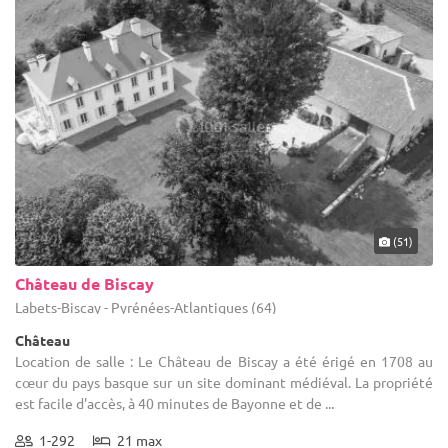
(51)
Château de Biscay
Labets-Biscay - Pyrénées-Atlantiques (64)
Château
Location de salle : Le Château de Biscay a été érigé en 1708 au
cœur du pays basque sur un site dominant médiéval. La propriété
est facile d'accès, à 40 minutes de Bayonne et de ...
1-292
21 max