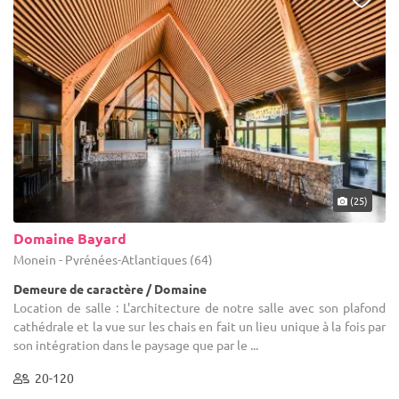
(25)
Domaine Bayard
Monein - Pyrénées-Atlantiques (64)
Demeure de caractère / Domaine
Location de salle : L'architecture de notre salle avec son plafond
cathédrale et la vue sur les chais en fait un lieu unique à la fois par
son intégration dans le paysage que par le ...
20-120