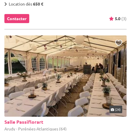
Location dès
650 €
Contacter
5.0
(3)
(24)
Salle Passiflorart
Arudy - Pyrénées-Atlantiques (64)