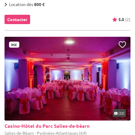
Location dès
800 €
Contacter
5.0
(2)
RSE
(22)
Casino-Hôtel du Parc Salies-de-béarn
Salies-de-Béarn - Pyrénées-Atlantiques (64)