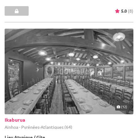
5.0
(8)
(12)
Ikaburua
Ainhoa - Pyrénées-Atlantiques (64)
Lieu Atypique / Gîte