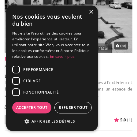
×
Nos cookies vous veulent
du bien
Notre site Web utilise des cookies pour
améliorer l'expérience utilisateur. En
utilisant notre site Web, vous acceptez tous
(68)
les cookies conformément à notre Politique
relative aux cookies.
En savoir plus
Domaine du Cinquau
Artiguelouve - Pyrénées-Atlantiques (64)
PERFORMANCE
Demeure de caractère / Domaine viticole
CIBLAGE
Location de salle : "Deux sites d'exception sont nés à l'extérieur et
à l'intérieur de cet extraordinaire domaine. Dans un espace de
FONCTIONNALITÉ
verdure étonnamment orchestré, entre vallons ...
1-600
18 max
ACCEPTER TOUT
REFUSER TOUT
5.0
(1)
AFFICHER LES DÉTAILS