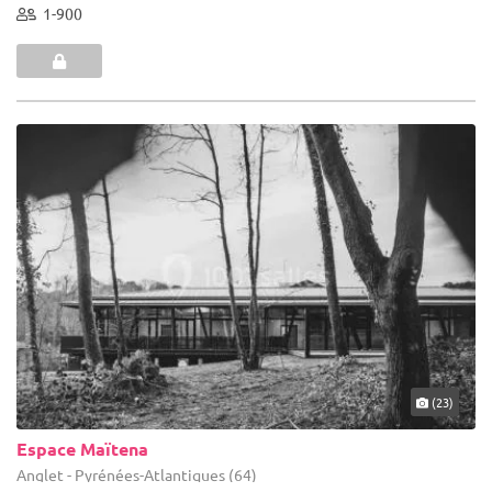
1-900
(23)
Espace Maïtena
Anglet - Pyrénées-Atlantiques (64)