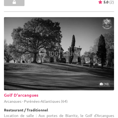
5.0
(2)
(10)
Golf D'arcangues
Arcangues - Pyrénées-Atlantiques (64)
Restaurant / Traditionnel
Location de salle : Aux portes de Biarritz, le Golf d'Arcangues