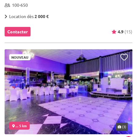
100-650
Location dès
2 000 €
Contacter
4.9
(15)
NOUVEAU
... 5 km
(3)