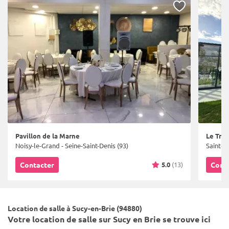
Pavillon de la Marne
Le Trèf
Noisy-le-Grand - Seine-Saint-Denis (93)
Sainte-
5.0
(13)
Contacter
Cont
Location de salle à Sucy-en-Brie (94880)
Votre location de salle sur Sucy en Brie se trouve ici