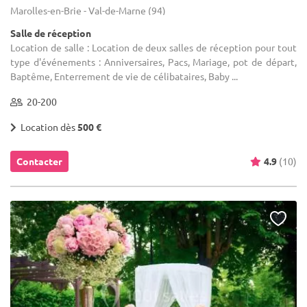
Marolles-en-Brie - Val-de-Marne (94)
Salle de réception
Location de salle : Location de deux salles de réception pour tout
type d'événements : Anniversaires, Pacs, Mariage, pot de départ,
Baptême, Enterrement de vie de célibataires, Baby ...
20-200
Location dès
500 €
Contacter
4.9
(10)