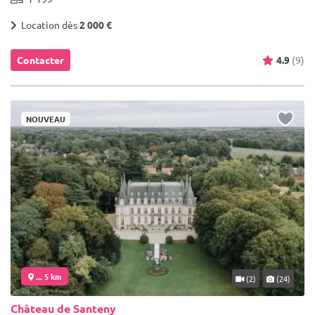
Location dès
2 000 €
Contacter
4.9
(9)
NOUVEAU
... 5 km
(2)
(24)
Château de Santeny