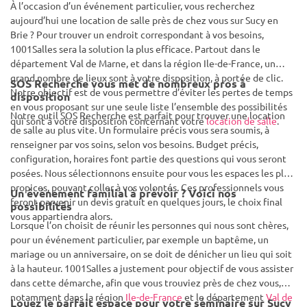
À l’occasion d’un événement particulier, vous recherchez
aujourd’hui une location de salle près de chez vous sur Sucy en
Brie ? Pour trouver un endroit correspondant à vos besoins,
1001Salles sera la solution la plus efficace. Partout dans le
département Val de Marne, et dans la région Ile-de-France, un
grand nombre de lieux sont à votre disposition, à portée de clic.
SOS Recherche vous met de nombreux pros à
Notre objectif est de vous permettre d’éviter les pertes de temps
disposition
en vous proposant sur une seule liste l’ensemble des possibilités
Notre outil SOS Recherche est parfait pour trouver une location
qui sont à votre disposition concernant votre
location de salle
.
de salle au plus vite. Un formulaire précis vous sera soumis, à
renseigner par vos soins, selon vos besoins. Budget précis,
configuration, horaires font partie des questions qui vous seront
posées. Nous sélectionnons ensuite pour vous les espaces les plus
propices, pouvant coller à vos volontés. Ces professionnels vous
Un événement familial à prévoir ? Voici nos
feront parvenir un devis gratuit en quelques jours, le choix final
possibilités
vous appartiendra alors.
Lorsque l’on choisit de réunir les personnes qui nous sont chères,
pour un événement particulier, par exemple un baptême, un
mariage ou un anniversaire, on se doit de dénicher un lieu qui soit
à la hauteur. 1001Salles a justement pour objectif de vous assister
dans cette démarche, afin que vous trouviez près de chez vous,
notamment dans la région
Ile-de-France
et le département
Val de
Louez le parfait espace pour votre séminaire sur Sucy