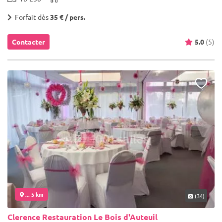
Forfait dès
35 € / pers.
Contacter
5.0
(5)
... 5 km
(34)
Clerence Restauration Le Bois d'Auteuil