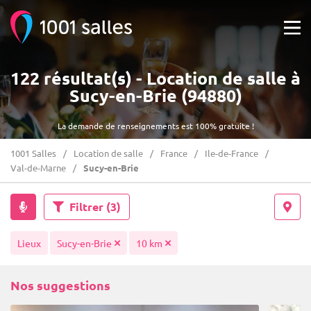
122 résultat(s) - Location de salle à
Sucy-en-Brie (94880)
La demande de renseignements est 100% gratuite !
1001 Salles
Location de salle
France
Ile-de-France
Val-de-Marne
Sucy-en-Brie
Filtrer
(3)
Lieux
Sucy-en-Brie
10 km
Nos suggestions