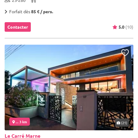
Forfait dès
85 € / pers.
Contacter
5.0
(10)
... 3 km
(21)
Le Carré Marne