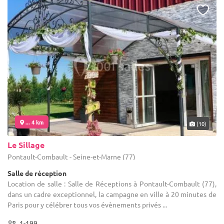
... 4 km
(10)
Le Sillage
Pontault-Combault - Seine-et-Marne (77)
Salle de réception
Location de salle : Salle de Réceptions à Pontault-Combault (77),
dans un cadre exceptionnel, la campagne en ville à 20 minutes de
Paris pour y célébrer tous vos évènements privés ...
1-199