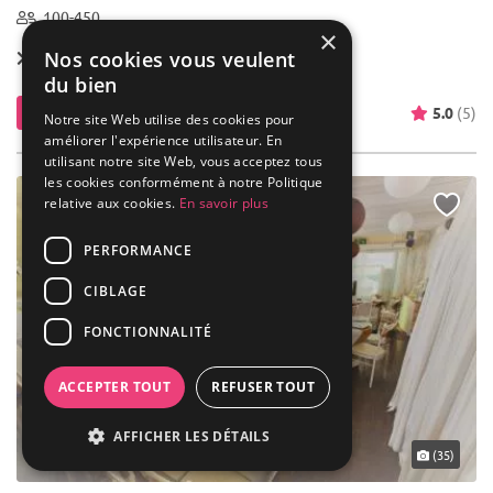
100-450
×
Nos cookies vous veulent
À partir de
2 000 €
du bien
Contacter
5.0
(5)
Notre site Web utilise des cookies pour
améliorer l'expérience utilisateur. En
utilisant notre site Web, vous acceptez tous
les cookies conformément à notre Politique
relative aux cookies.
En savoir plus
PERFORMANCE
CIBLAGE
FONCTIONNALITÉ
ACCEPTER TOUT
REFUSER TOUT
AFFICHER LES DÉTAILS
... 6 km
(35)