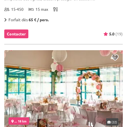
15-450
15 max
Forfait dès
65 € / pers.
Contacter
5.0
(19)
... 18 km
(22)