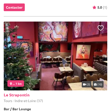
Contacter
5.0
(1)
... 1 km
(3)
(10)
Le Strapontin
Tours - Indre-et-Loire (37)
Bar / Bar Lounge