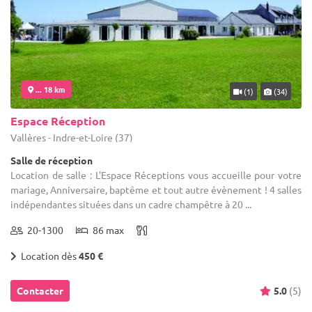
... 18 km
(1)
(34)
Espace Réception
Vallères - Indre-et-Loire (37)
Salle de réception
Location de salle : L'Espace Réceptions vous accueille pour votre
mariage, Anniversaire, baptême et tout autre évènement ! 4 salles
indépendantes situées dans un cadre champêtre à 20 ...
20-1300
86 max
Location dès
450 €
Contacter
5.0
(5)