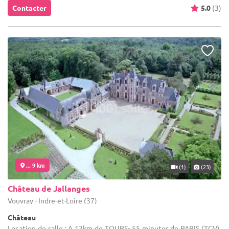
Contacter
5.0
(3)
... 9 km
(1)
(23)
Château de Jallanges
Vouvray - Indre-et-Loire (37)
Château
Location de salle : A 12km de TOURS- 55 minutes de PARIS (TGV),