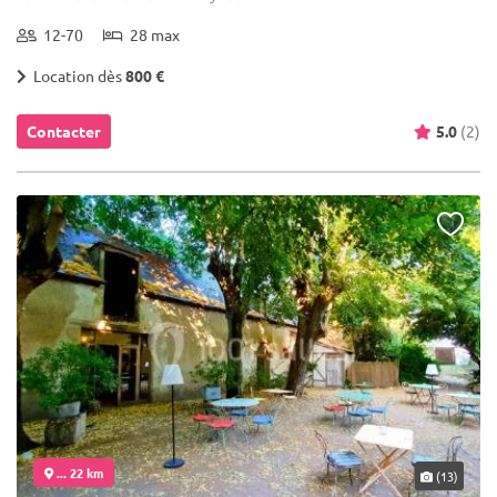
12-70
28 max
Location dès
800 €
Contacter
5.0
(2)
... 22 km
(13)