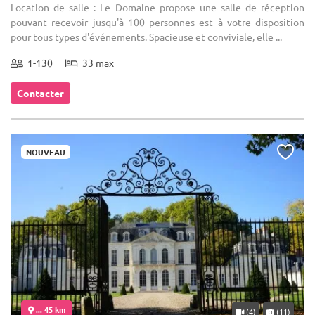
Location de salle : Le Domaine propose une salle de réception
pouvant recevoir jusqu'à 100 personnes est à votre disposition
pour tous types d'événements. Spacieuse et conviviale, elle ...
1-130
33 max
Contacter
NOUVEAU
... 45 km
(4)
(11)