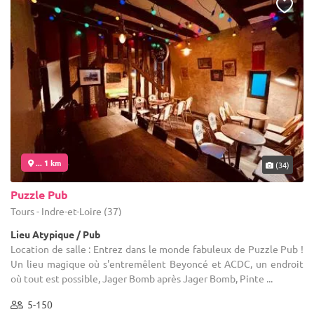
... 1 km
(34)
Puzzle Pub
Tours - Indre-et-Loire (37)
Lieu Atypique / Pub
Location de salle : Entrez dans le monde fabuleux de Puzzle Pub !
Un lieu magique où s'entremêlent Beyoncé et ACDC, un endroit
où tout est possible, Jager Bomb après Jager Bomb, Pinte ...
5-150