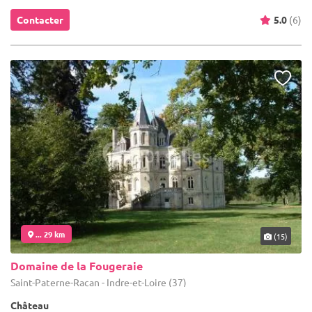
Contacter
5.0
(6)
... 29 km
(15)
Domaine de la Fougeraie
Saint-Paterne-Racan - Indre-et-Loire (37)
Château