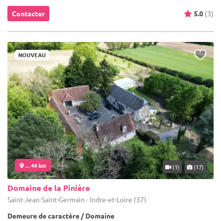
Contacter
5.0
(3)
NOUVEAU
... 44 km
(1)
(17)
Domaine de la Pinière
Saint-Jean-Saint-Germain - Indre-et-Loire (37)
Demeure de caractère / Domaine