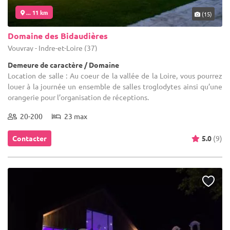
... 11 km
(15)
Domaine des Bidaudières
Vouvray - Indre-et-Loire (37)
Demeure de caractère / Domaine
Location de salle : Au coeur de la vallée de la Loire, vous pourrez
louer à la journée un ensemble de salles troglodytes ainsi qu’une
orangerie pour l’organisation de réceptions.
20-200
23 max
Contacter
5.0
(9)