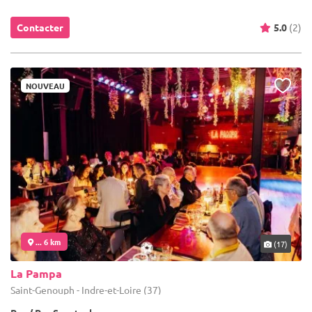
Contacter
5.0
(2)
NOUVEAU
... 6 km
(17)
La Pampa
Saint-Genouph - Indre-et-Loire (37)