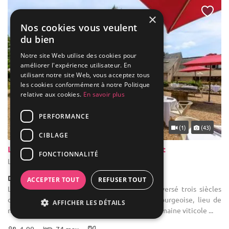
×
Nos cookies vous veulent
du bien
Notre site Web utilise des cookies pour
améliorer l'expérience utilisateur. En
utilisant notre site Web, vous acceptez tous
les cookies conformément à notre Politique
relative aux cookies.
En savoir plus
PERFORMANCE
... 48 km
(1)
(43)
CIBLAGE
Le Relais des Landes Hôtel & Restaurant
FONCTIONNALITÉ
Le Controis-en-Sologne - Loir-et-Cher (41)
Demeure de caractère / Domaine
ACCEPTER TOUT
REFUSER TOUT
Location de salle : Le Relais des Landes a traversé trois siècles
d’Histoire et sera successivement demeure bourgeoise, lieu de
AFFICHER LES DÉTAILS
rassemblement républicain et de résistance, Domaine viticole ...