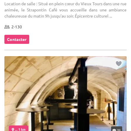
Location de salle : Situé en plein cœur du Vieux Tours dans une rue
animée, le Strapontin Café vous accueille dans une ambiance
chaleureuse du matin 9h jusqu'au soir. Épicentre culturel ...
2-130
Contacter
... 1 km
(9)