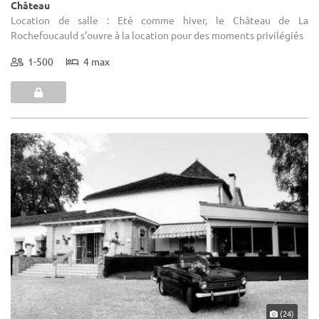
Château
Location de salle : Eté comme hiver, le Château de La
Rochefoucauld s’ouvre à la location pour des moments privilégiés
1-500
4 max
(24)