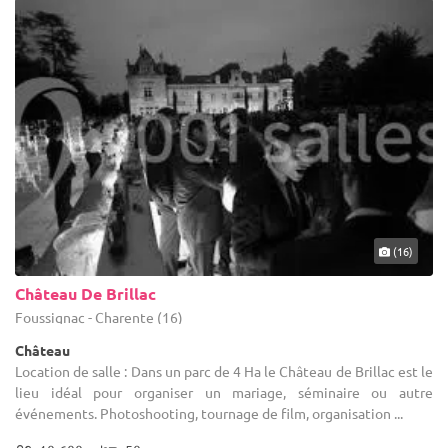
(16)
Château De Brillac
Foussignac - Charente (16)
Château
Location de salle : Dans un parc de 4 Ha le Château de Brillac est le
lieu idéal pour organiser un mariage, séminaire ou autre
événements. Photoshooting, tournage de film, organisation ...