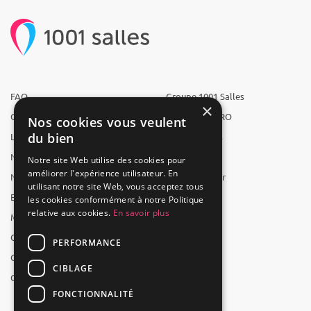
FAQ
Groupe 1001 Salles
×
Qui sommes-nous ?
1001 Salles PRO
Nos cookies vous veulent
du bien
L'équipe
1001 Traiteurs
Nous recrutons
1001 Artistes
Notre site Web utilise des cookies pour
améliorer l'expérience utilisateur. En
Nos partenaires
Reserverunbar
utilisant notre site Web, vous acceptez tous
Espace presse
MP2
les cookies conformément à notre Politique
relative aux cookies.
En savoir plus
Mentions légales
CGV
PERFORMANCE
CGU
CIBLAGE
Contact
FONCTIONNALITÉ