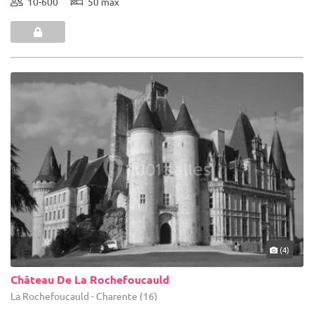
10-600
50 max
(4)
Château De La Rochefoucauld
La Rochefoucauld - Charente (16)