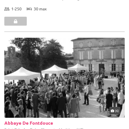
1-250
30 max
(6)
Abbaye De Fontdouce