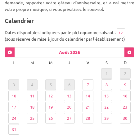
demande, rapporter votre gâteau d'anniversaire, et aussi mettre
votre propre musique, si vous privatisez le sous-sol.
Calendrier
Dates disponibles indiquées par le pictogramme suivant :
12
(sous réserve de mise à jour du calendrier par l'établissement)
Août
2026
L
M
M
J
V
S
D
1
2
3
4
5
6
7
8
9
10
11
12
13
14
15
16
17
18
19
20
21
22
23
24
25
26
27
28
29
30
31