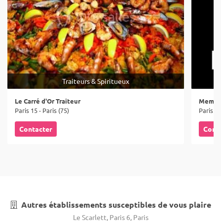
Traiteurs & Spiritueux
Le Carré d'Or Traiteur
Memen
Paris 15 - Paris (75)
Paris 20
Contacter
Cont
Autres établissements susceptibles de vous plaire
Le Scarlett, Paris 6, Paris