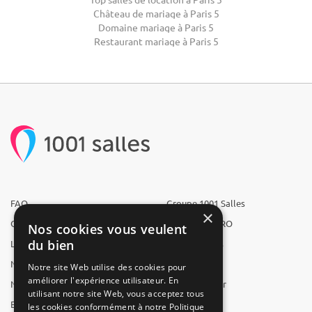
Château de mariage à Paris 5
Domaine mariage à Paris 5
Restaurant mariage à Paris 5
FAQ
Groupe 1001 Salles
×
Qui sommes-nous ?
1001 Salles PRO
Nos cookies vous veulent
du bien
L'équipe
1001 Traiteurs
Nous recrutons
1001 Artistes
Notre site Web utilise des cookies pour
améliorer l'expérience utilisateur. En
Nos partenaires
Reserverunbar
utilisant notre site Web, vous acceptez tous
Espace presse
MP2
les cookies conformément à notre Politique