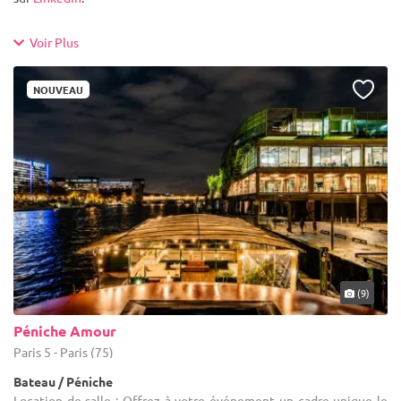
Voir Plus
NOUVEAU
(9)
Péniche Amour
Paris 5 - Paris (75)
Bateau / Péniche
Location de salle : Offrez à votre événement un cadre unique le