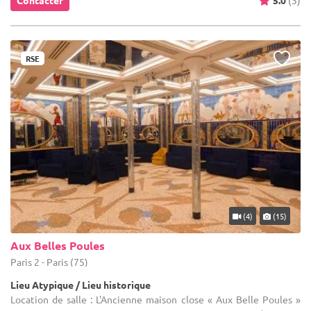
RSE
(4)
(15)
Aux Belles Poules
Paris 2 - Paris (75)
Lieu Atypique / Lieu historique
Location de salle : L'Ancienne maison close « Aux Belle Poules »