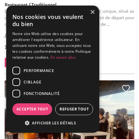
Restaurant / Traditionnel
×
Location de salle : Explorez notre établissement unique, situé au
Nos cookies vous veulent
cœur de la zone piétonnière Gabriel Lamé, le point de départ pour
du bien
découvrir l'emblématique Bercy Village. Profitez de ...
Notre site Web utilise des cookies pour
10-150
améliorer l'expérience utilisateur. En
utilisant notre site Web, vous acceptez tous
Location dès
2 500 €
les cookies conformément à notre Politique
relative aux cookies.
En savoir plus
Contacter
PERFORMANCE
CIBLAGE
FONCTIONNALITÉ
ACCEPTER TOUT
REFUSER TOUT
AFFICHER LES DÉTAILS