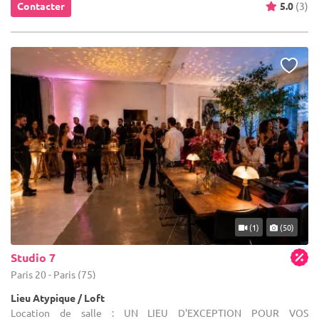
Contacter
5.0
(3)
(1)
(50)
Studio 7
Paris 20 - Paris (75)
Lieu Atypique / Loft
Location de salle : UN LIEU D'EXCEPTION POUR VOS