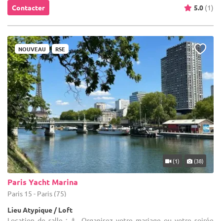
Contacter
5.0
(1)
NOUVEAU
RSE
(1)
(38)
Paris Yacht Marina
Paris 15 - Paris (75)
Lieu Atypique / Loft
Location de salle : ⚓️ Organisez votre mariage ou votre soirée