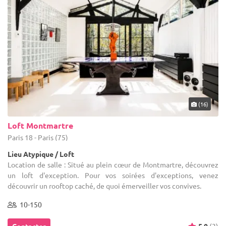
(16)
Loft Montmartre
Paris 18 - Paris (75)
Lieu Atypique / Loft
Location de salle : Situé au plein cœur de Montmartre, découvrez
un loft d'exception. Pour vos soirées d'exceptions, venez
découvrir un rooftop caché, de quoi émerveiller vos convives.
10-150
Contacter
5.0
(3)