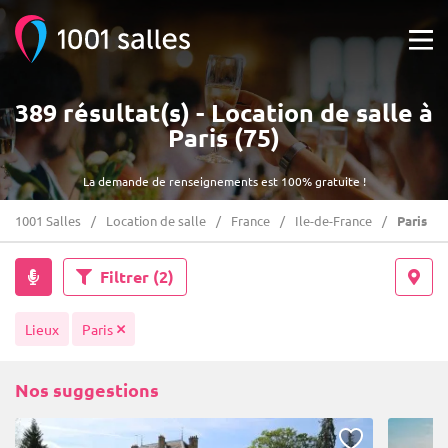
389 résultat(s) - Location de salle à
Paris (75)
La demande de renseignements est 100% gratuite !
1001 Salles
Location de salle
France
Ile-de-France
Paris
Filtrer
(2)
Lieux
Paris
Nos suggestions