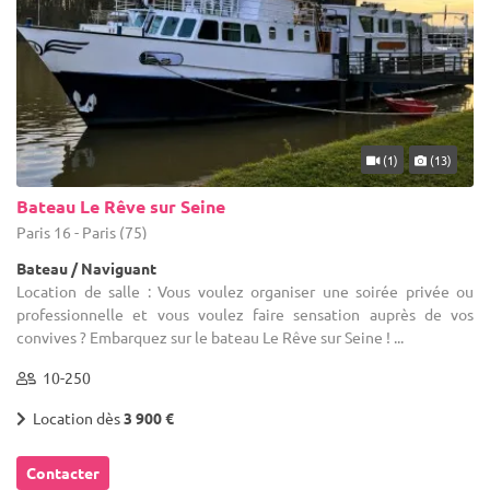
(1)
(13)
Bateau Le Rêve sur Seine
Paris 16 - Paris (75)
Bateau / Naviguant
Location de salle : Vous voulez organiser une soirée privée ou
professionnelle et vous voulez faire sensation auprès de vos
convives ? Embarquez sur le bateau Le Rêve sur Seine ! ...
10-250
Location dès
3 900 €
Contacter