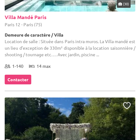
(30)
Villa Mandé Paris
Paris 12 - Paris (75)
Demeure de caractère / Villa
Location de salle : Située dans Paris intra muros. La Villa mandé est
un lieu d’exception de 330m² disponible à la location saisonnière /
shooting / tournage etc…. Avec jardin, piscine ...
1-140
14 max
Contacter