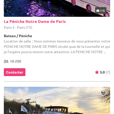
(18)
La Péniche Notre Dame de Paris
Paris 5 - Paris (75)
Bateau / Péniche
Location de salle : Nous sommes heureux de vous présenter notre
PENICHE NOTRE DAME DE PARIS située quai de la tournelle et qui
je l'espère pourra retenir votre attention. LA PENICHE NOTRE ...
10-200
Contacter
5.0
(7)