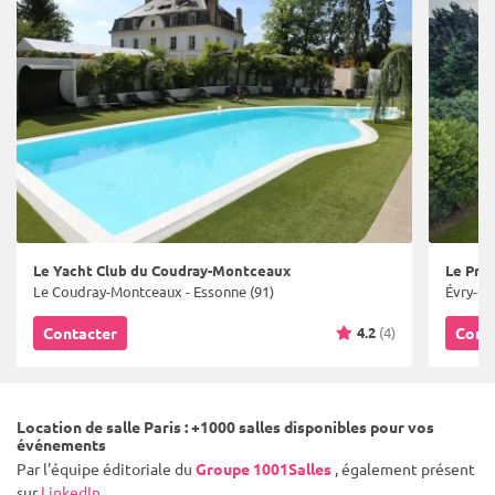
Le Yacht Club du Coudray-Montceaux
Le Prie
Le Coudray-Montceaux - Essonne (91)
Évry-Gr
4.2
(4)
Contacter
Cont
Location de salle Paris : +1000 salles disponibles pour vos
événements
Par l'équipe éditoriale du
Groupe 1001Salles
, également présent
sur
LinkedIn
.