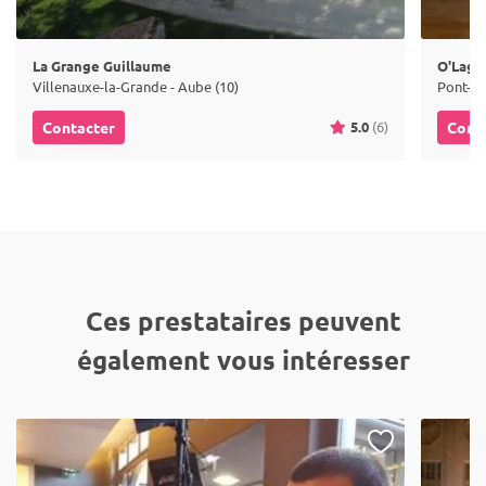
La Grange Guillaume
O'Lago
Villenauxe-la-Grande - Aube (10)
Pont-Sa
5.0
(6)
Contacter
Cont
Ces prestataires peuvent
également vous intéresser