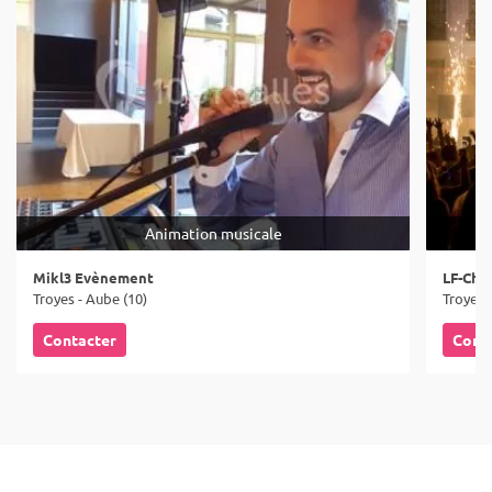
Animation musicale
Mikl3 Evènement
LF-Ch
Troyes - Aube (10)
Troyes 
Contacter
Cont