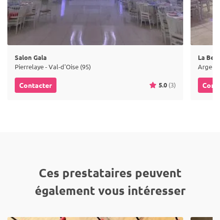
Salon Gala
La Bell
Pierrelaye - Val-d'Oise (95)
Argente
5.0
(3)
Contacter
Cont
Ces prestataires peuvent
également vous intéresser