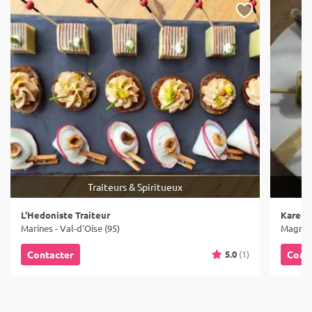
Traiteurs & Spiritueux
L'Hedoniste Traiteur
Karen 
Marines - Val-d'Oise (95)
Magny-e
5.0
(1)
Contacter
Cont