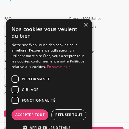
FAQ
Groupe 1001 Salles
×
Qui sommes-nous ?
1001 Salles PRO
Nos cookies vous veulent
du bien
L'équipe
1001 Traiteurs
Nous recrutons
1001 Artistes
Notre site Web utilise des cookies pour
améliorer l'expérience utilisateur. En
Nos partenaires
Reserverunbar
utilisant notre site Web, vous acceptez tous
Espace presse
MP2
les cookies conformément à notre Politique
relative aux cookies.
En savoir plus
Mentions légales
CGV
PERFORMANCE
CGU
CIBLAGE
Contact
FONCTIONNALITÉ
ACCEPTER TOUT
REFUSER TOUT
Powered by Groupe 1001Salles
AFFICHER LES DÉTAILS