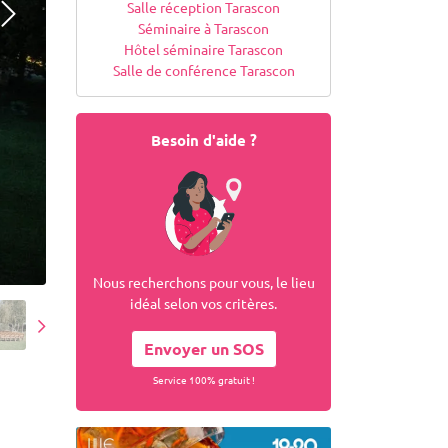
Salle réception Tarascon
Séminaire à Tarascon
Hôtel séminaire Tarascon
Salle de conférence Tarascon
Besoin d'aide ?
Nous recherchons pour vous, le lieu
idéal selon vos critères.
Envoyer un SOS
Service 100% gratuit !