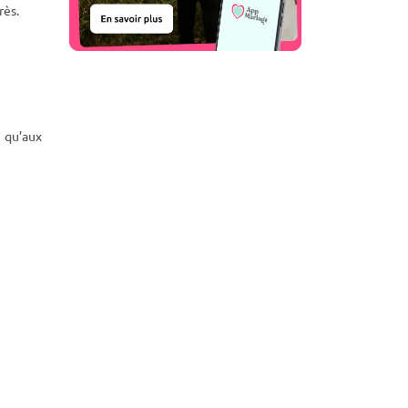
rès.
 qu’aux