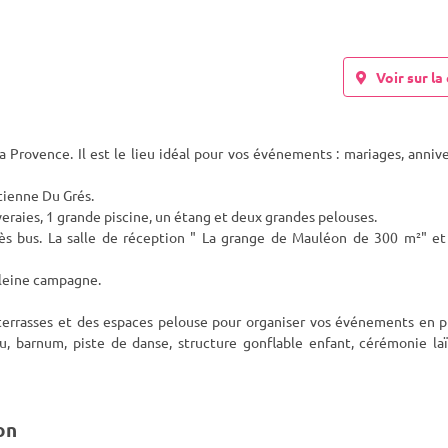
Voir sur la 
Provence. Il est le lieu idéal pour vos événements : mariages, annive
Etienne Du Grés.
iveraies, 1 grande piscine, un étang et deux grandes pelouses.
ès bus. La salle de réception " La grange de Mauléon de 300 m²" et
pleine campagne.
terrasses et des espaces pelouse pour organiser vos événements en pl
u, barnum, piste de danse, structure gonflable enfant, cérémonie la
on