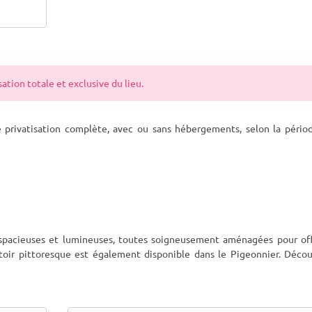
tion totale et exclusive du lieu.
rivatisation complète, avec ou sans hébergements, selon la périod
pacieuses et lumineuses, toutes soigneusement aménagées pour off
oir pittoresque est également disponible dans le Pigeonnier. Décou