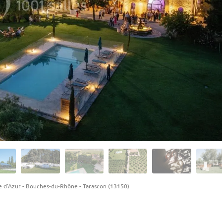
e d'Azur
-
Bouches-du-Rhône
-
Tarascon (13150)