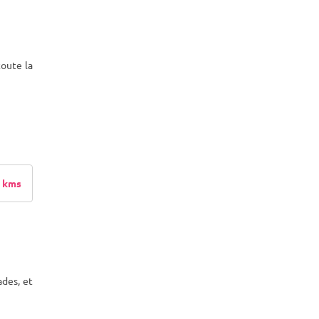
oute la
 kms
ades, et