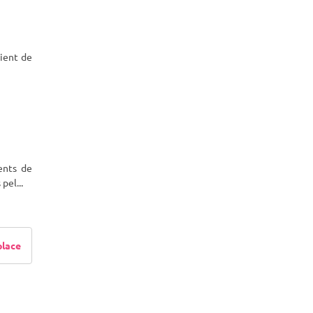
ient de
ents de
 pel
...
place