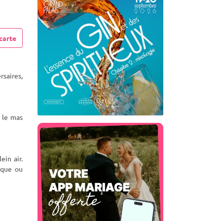
carte
rsaires,
 le mas
ein air.
ïque ou