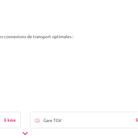
s connexions de transport optimales :
5 kms
5
Gare TGV