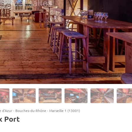
e d'Azur
-
Bouches-du-Rhône
-
Marseille 1 (13001)
x Port