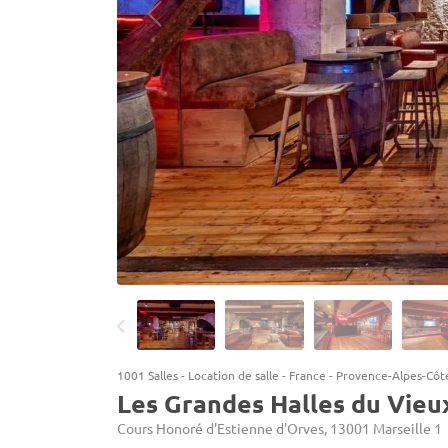
1001 Salles
-
Location de salle
-
France
-
Provence-Alpes-Côt
Les Grandes Halles du Vieu
Cours Honoré d'Estienne d'Orves, 13001 Marseille 1