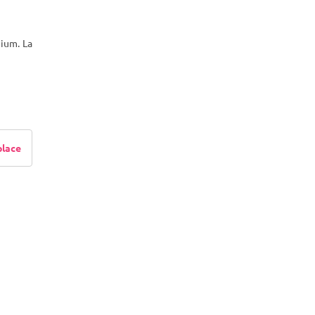
ium. La
place