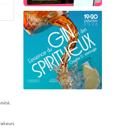
imité.
raiteurs