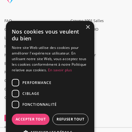
FAQ
Groupe 1001 Salles
×
Qui sommes-nous ?
1001 Salles PRO
Nos cookies vous veulent
du bien
L'équipe
1001 Traiteurs
Nous recrutons
1001 Artistes
Notre site Web utilise des cookies pour
améliorer l'expérience utilisateur. En
Nos partenaires
Reserverunbar
utilisant notre site Web, vous acceptez tous
Espace presse
MP2
les cookies conformément à notre Politique
relative aux cookies.
En savoir plus
Mentions légales
CGV
PERFORMANCE
CGU
CIBLAGE
Contact
FONCTIONNALITÉ
ACCEPTER TOUT
REFUSER TOUT
Powered by Groupe 1001Salles