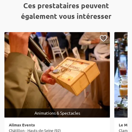
Ces prestataires peuvent
également vous intéresser
Animations & Spectacles
Allmax Events
Le May
Châtillon - Hauts-de-Seine (92)
Clamart