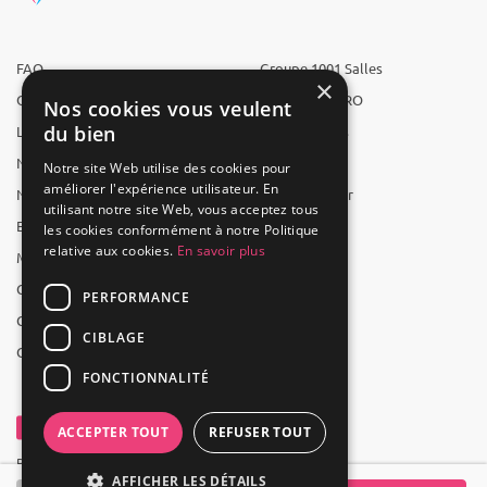
FAQ
Groupe 1001 Salles
×
Qui sommes-nous ?
1001 Salles PRO
Nos cookies vous veulent
du bien
L'équipe
1001 Traiteurs
Nous recrutons
1001 Artistes
Notre site Web utilise des cookies pour
améliorer l'expérience utilisateur. En
Nos partenaires
Reserverunbar
utilisant notre site Web, vous acceptez tous
Espace presse
MP2
les cookies conformément à notre Politique
relative aux cookies.
En savoir plus
Mentions légales
CGV
PERFORMANCE
CGU
CIBLAGE
Contact
FONCTIONNALITÉ
ACCEPTER TOUT
REFUSER TOUT
Powered by Groupe 1001Salles
AFFICHER LES DÉTAILS