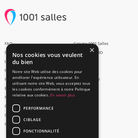
FAQ
Groupe 1001 Salles
×
Qui sommes-nous ?
1001 Salles PRO
Nos cookies vous veulent
du bien
L'équipe
1001 Traiteurs
Nous recrutons
1001 Artistes
Notre site Web utilise des cookies pour
améliorer l'expérience utilisateur. En
Nos partenaires
Reserverunbar
utilisant notre site Web, vous acceptez tous
Espace presse
MP2
les cookies conformément à notre Politique
relative aux cookies.
En savoir plus
Mentions légales
CGV
PERFORMANCE
CGU
CIBLAGE
Contact
FONCTIONNALITÉ