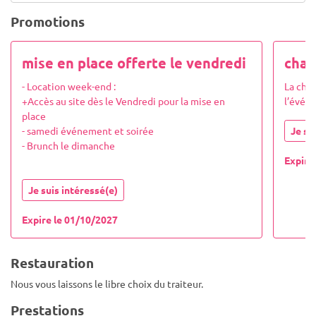
Promotions
mise en place offerte le vendredi
cham
- Location week-end :
La cham
+Accès au site dès le Vendredi pour la mise en
l’évén
place
- samedi événement et soirée
Je su
- Brunch le dimanche
Expire
Je suis intéressé(e)
Expire le 01/10/2027
Restauration
Nous vous laissons le libre choix du traiteur.
Prestations