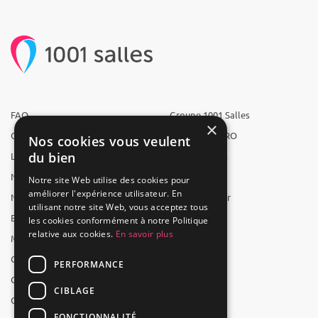
FAQ
Groupe 1001 Salles
×
Qui sommes-nous ?
1001 Salles PRO
Nos cookies vous veulent
du bien
L'équipe
1001 Traiteurs
Nous recrutons
1001 Artistes
Notre site Web utilise des cookies pour
améliorer l'expérience utilisateur. En
Nos partenaires
Reserverunbar
utilisant notre site Web, vous acceptez tous
Espace presse
MP2
les cookies conformément à notre Politique
relative aux cookies.
En savoir plus
Mentions légales
CGV
PERFORMANCE
CGU
CIBLAGE
Contact
FONCTIONNALITÉ