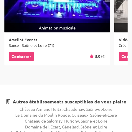
Animation musicale
Amelint Events
Vidéo 
Sancé - Saône-et-Loire (71)
Crêches
5.0
(4)
Contacter
Cont
Autres établissements susceptibles de vous plaire
Château Armand Heitz, Chaudenay, Saône-et-Loire
Le Domaine du Moulin Rouge, Cuiseaux, Saône-et-Loire
Château de Salornay, Hurigny, Saône-et-Loire
Domaine de l'Ecart, Génelard, Saône-et-Loire