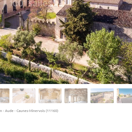
on
-
Aude
-
Caunes-Minervois (11160)