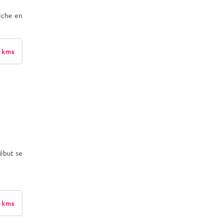
riche en
 kms
début se
 kms