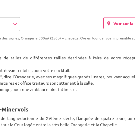
Voir sur la 
eu des vignes, Orangerie 300m² (250p) + chapelle XVe en lounge, vue imprenable su
de salles de différentes tailles destinées à faire de votre récep
 devant celui ci, pour votre cocktail.
², dite l'Orangerie, avec ses magnifiques grands lustres, pouvant accuei
itaires et office traiteurs sont attenant à la salle.
ounge, pour une ambiance plus intimiste.
-Minervois
ide languedocienne du XVIème siècle, flanquée de quatre tours, au 
 sur la Cour logée entre la très belle Orangerie et la Chapelle.