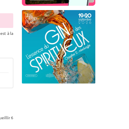
est à la
eillir 6