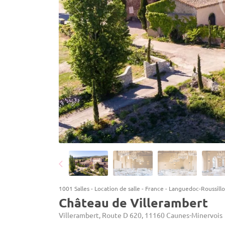
1001 Salles
-
Location de salle
-
France
-
Languedoc-Roussill
Château de Villerambert
Villerambert, Route D 620, 11160 Caunes-Minervois