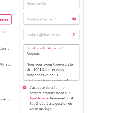
Heure de fin
Nombre d'invités *
carte
r les
Budget global estimé
tion un
Détail de votre demande *
llir 250
J'accepte de créer mon
compte gratuitement sur
AppMariage
, le nouvel outil
quel on
100% dédié à la gestion de
votre mariage.