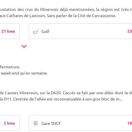
gustation des crus du Minervois déjà mentionnées, la région est très 
x Cathares de Lastours. Sans parler de la Cité de Carcassonne.
21 kms
23
Golf
 fermeture.
e week-end qu'en semaine.
 Caunes Minervois, sur la D620. L'accès se fait par une allée dont le 
a D11. L'entrée de l'allée est reconnaissable à son gros bloc de m
...
2 kms
18
Gare SNCF