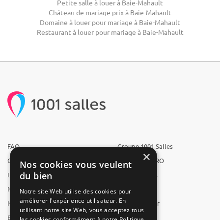
Petite salle à louer à Baie-Mahault
Château de mariage prix à Baie-Mahault
Domaine à louer pour mariage à Baie-Mahault
Restaurant à louer pour mariage à Baie-Mahault
FAQ
Groupe 1001 Salles
×
Qui sommes-nous ?
1001 Salles PRO
Nos cookies vous veulent
du bien
L'équipe
1001 Traiteurs
Nous recrutons
1001 Artistes
Notre site Web utilise des cookies pour
améliorer l'expérience utilisateur. En
Nos partenaires
Reserverunbar
utilisant notre site Web, vous acceptez tous
Espace presse
MP2
les cookies conformément à notre Politique