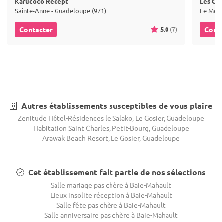
Karucoco Recept
Les Ch
Sainte-Anne - Guadeloupe (971)
Le Moul
5.0
(7)
Contacter
Cont
Autres établissements susceptibles de vous plaire
Zenitude Hôtel-Résidences le Salako, Le Gosier, Guadeloupe
Habitation Saint Charles, Petit-Bourg, Guadeloupe
Arawak Beach Resort, Le Gosier, Guadeloupe
Cet établissement fait partie de nos sélections
Salle mariage pas chère à Baie-Mahault
Lieux insolite réception à Baie-Mahault
Salle fête pas chère à Baie-Mahault
Salle anniversaire pas chère à Baie-Mahault