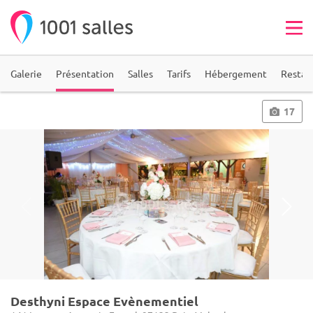
Galerie
Présentation
Salles
Tarifs
Hébergement
Restau
17
Desthyni Espace Evènementiel