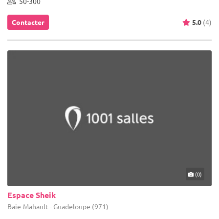
50-300
Contacter
5.0
(4)
(0)
Espace Sheik
Baie-Mahault - Guadeloupe (971)