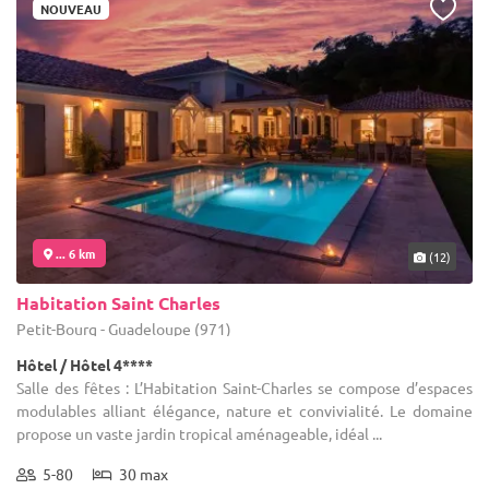
NOUVEAU
... 6 km
(12)
Habitation Saint Charles
Petit-Bourg - Guadeloupe (971)
Hôtel / Hôtel 4****
Salle des fêtes : L’Habitation Saint-Charles se compose d’espaces
modulables alliant élégance, nature et convivialité. Le domaine
propose un vaste jardin tropical aménageable, idéal ...
5-80
30 max