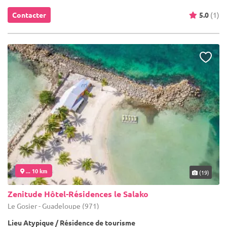
Contacter
5.0
(1)
... 10 km
(19)
Zenitude Hôtel-Résidences le Salako
Le Gosier - Guadeloupe (971)
Lieu Atypique / Résidence de tourisme