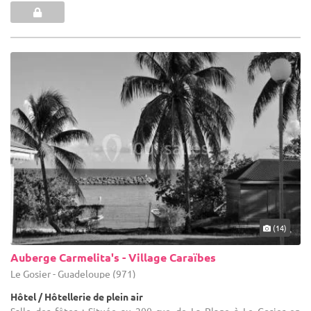
(14)
Auberge Carmelita's - Village Caraïbes
Le Gosier - Guadeloupe (971)
Hôtel / Hôtellerie de plein air
Salle des fêtes : Située au 200 rue de La Plage à Le Gosier en