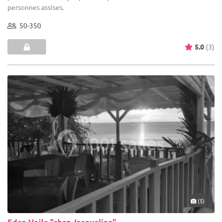
personnes assises.
50-350
5.0
(3)
(5)
Eden Voile "chez Jacqueline"