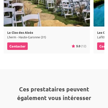
Le Clos des Aloès
Les Gr
Lherm - Haute-Garonne (31)
Lafitte
5.0
(12)
Contacter
Cont
Ces prestataires peuvent
également vous intéresser