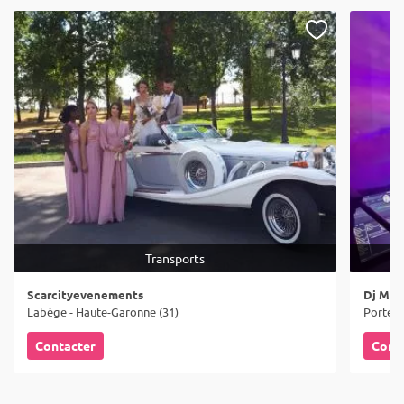
Transports
Scarcityevenements
Dj Mat
Labège - Haute-Garonne (31)
Portet-
Contacter
Cont