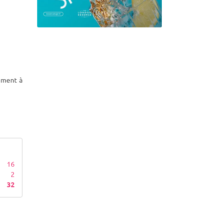
tement à
16
2
32