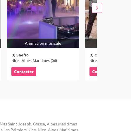
Animation musicale
Animation mus
Dj Snefro
Dj Clem G
Nice - Alpes-Maritimes (06)
Nice - Alpes-Maritimes (
Contacter
Contacter
 Mas Saint Joseph, Grasse, Alpes-Maritimes
la Les Palmiers Nice, Nice, Alpes-Maritimes