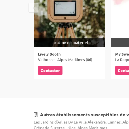
Location de matériel
Lively Booth
My Swe
Valbonne - Alpes-Maritimes (06)
Contacter
Conta
Autres établissements susceptibles de v
Les Jardi
Crêperie Suzette , Nice, Alpes-Maritimes