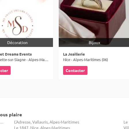
Décoration
Bijoux
et Dreams Events
La Joaillerie
La Roquette-sur-Siagne - Alpes-Maritimes (06)
Nice - Alpes-Maritimes (06)
cter
Contacter
ous plaire
ns d'Arlias By La Villa Alexandra, Cannes, Alpes-Maritimes
L'Adresse, Vallauris, Alpes-Maritimes
Le
Le 1847, Nice, Alpes-Maritimes
Vil