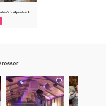
Saint-Laurent-du-Var - Alpes-Maritimes (06)
r
éresser