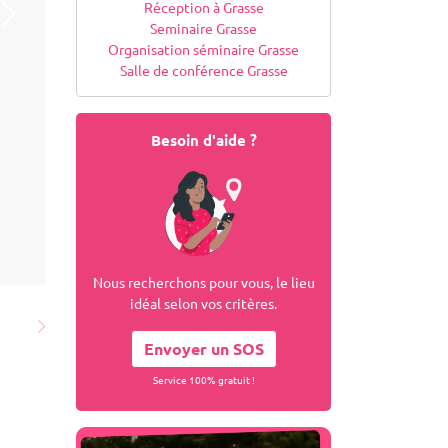
Réception à Grasse
Seminaire Grasse
Organisation séminaire Grasse
Salle de conférence Grasse
Besoin d'aide ?
Nous recherchons pour vous, le lieu
idéal selon vos critères.
Envoyer un SOS
Service 100% gratuit !