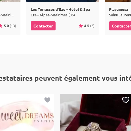
Les Terrasses d'Eze - Hôtel & Spa
Playamesa
Saint-Paul-de-Vence - Alpes-Maritimes (06)
Èze - Alpes-Maritimes (06)
5.0
(13)
4.5
(3)
Contacter
Contacte
estataires peuvent également vous int