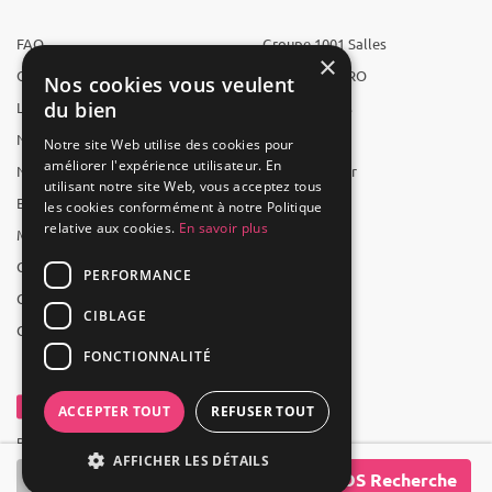
FAQ
Groupe 1001 Salles
×
Qui sommes-nous ?
1001 Salles PRO
Nos cookies vous veulent
du bien
L'équipe
1001 Traiteurs
Nous recrutons
1001 Artistes
Notre site Web utilise des cookies pour
améliorer l'expérience utilisateur. En
Nos partenaires
Reserverunbar
utilisant notre site Web, vous acceptez tous
Espace presse
MP2
les cookies conformément à notre Politique
relative aux cookies.
En savoir plus
Mentions légales
CGV
PERFORMANCE
CGU
CIBLAGE
Contact
FONCTIONNALITÉ
ACCEPTER TOUT
REFUSER TOUT
Powered by Groupe 1001Salles
AFFICHER LES DÉTAILS
SOS Recherche