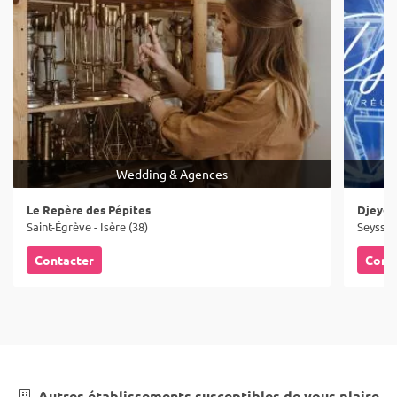
Wedding & Agences
Le Repère des Pépites
Djeyga
Saint-Égrève - Isère (38)
Seyssine
Contacter
Cont
Autres établissements susceptibles de vous plaire