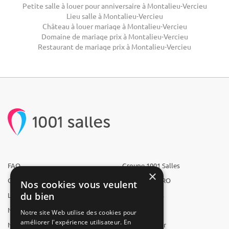
Petite salle à louer pour anniversaire à Montalieu-Vercieu
Lieu salle à Montalieu-Vercieu
Château à louer mariage à Montalieu-Vercieu
Domaine de mariage prix à Montalieu-Vercieu
Restaurant de mariage prix à Montalieu-Vercieu
FAQ
Groupe 1001 Salles
×
Qui sommes-nous ?
1001 Salles PRO
Nos cookies vous veulent
du bien
L'équipe
1001 Traiteurs
Nous recrutons
1001 Artistes
Notre site Web utilise des cookies pour
améliorer l'expérience utilisateur. En
Nos partenaires
Reserverunbar