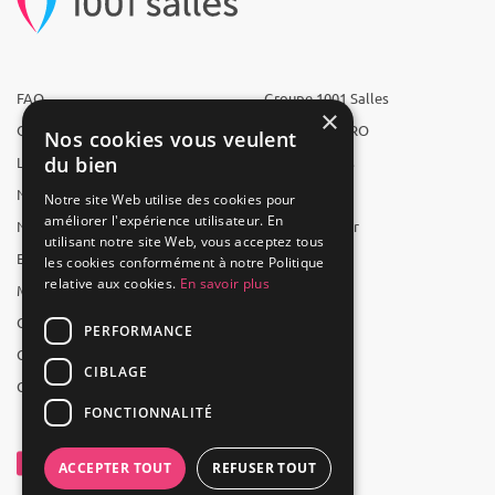
FAQ
Groupe 1001 Salles
×
Qui sommes-nous ?
1001 Salles PRO
Nos cookies vous veulent
du bien
L'équipe
1001 Traiteurs
Nous recrutons
1001 Artistes
Notre site Web utilise des cookies pour
améliorer l'expérience utilisateur. En
Nos partenaires
Reserverunbar
utilisant notre site Web, vous acceptez tous
Espace presse
MP2
les cookies conformément à notre Politique
relative aux cookies.
En savoir plus
Mentions légales
CGV
PERFORMANCE
CGU
CIBLAGE
Contact
FONCTIONNALITÉ
ACCEPTER TOUT
REFUSER TOUT