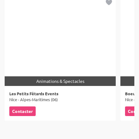
Animations & Spectacles
Les Petits Fêtards Events
Boeuf 
Nice - Alpes-Maritimes (06)
Nice - 
Contacter
Cont