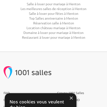
Salle à louer pour mariage à Menton
Les meilleures salles de réception à Menton
Salle à louer pour fêtes à Menton
Top Salles anniversaire à Menton
Réservation salle à Menton
Location château mariage à Menton
Domaine à louer pour mariage à Menton
Restaurant à louer pour mariage à Menton
FAQ
Groupe 1001 Salles
×
Qui sommes-nous ?
1001 Salles PRO
Nos cookies vous veulent
L'équipe
1001 Traiteurs