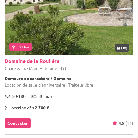
... 21 km
(18)
Domaine de la Roulière
Chanzeaux - Maine-et-Loire (49)
Demeure de caractère / Domaine
Location de salle d'anniversaire : Traiteur libre
50-180
30 max
Location dès
2 700 €
Contacter
4.9
(11)