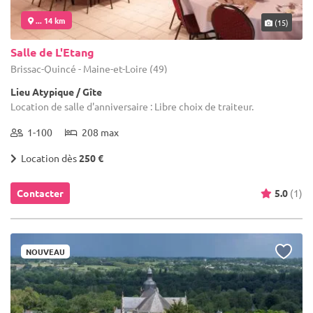
... 14 km
(15)
Salle de L'Etang
Brissac-Quincé - Maine-et-Loire (49)
Lieu Atypique / Gîte
Location de salle d'anniversaire : Libre choix de traiteur.
1-100
208 max
Location dès
250 €
Contacter
5.0
(1)
NOUVEAU