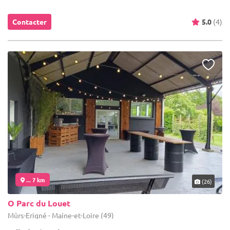
Contacter
5.0
(4)
... 7 km
(26)
O Parc du Louet
Mûrs-Erigné - Maine-et-Loire (49)