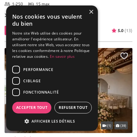
1-250
15 max
×
Location dès
1 000 €
Nos cookies vous veulent
du bien
Contacter
5.0
(13)
Notre site Web utilise des cookies pour
améliorer l'expérience utilisateur. En
utilisant notre site Web, vous acceptez tous
les cookies conformément à notre Politique
relative aux cookies.
En savoir plus
PERFORMANCE
CIBLAGE
FONCTIONNALITÉ
ACCEPTER TOUT
REFUSER TOUT
AFFICHER LES DÉTAILS
... 29 km
(1)
(39)