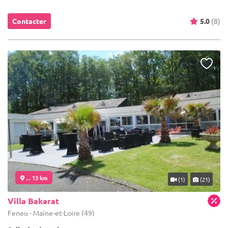
Contacter
5.0
(8)
... 13 km
(1)
(21)
Villa Bakarat
Feneu - Maine-et-Loire (49)