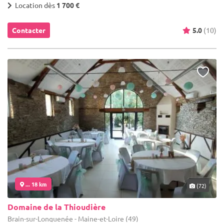
Location dès
1 700 €
Contacter
5.0
(10)
... 18 km
(72)
Domaine de la Thioudière
Brain-sur-Longuenée - Maine-et-Loire (49)