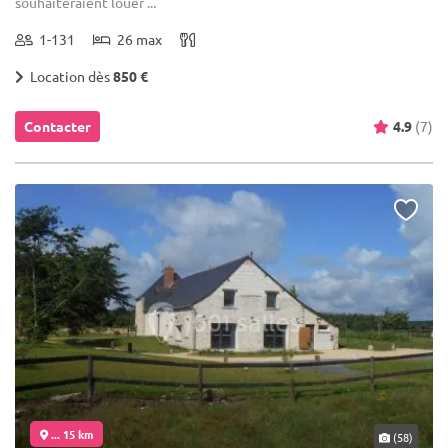
souhaiteraient louer ...
1-131
26 max
Location dès
850 €
Contacter
4.9
(7)
... 15 km
(58)