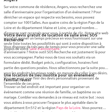
Sur votre commune de résidence, Angers, vous recherchez une
salle d'anniversaire pour l’organisation d’un événement ? Pour
dénicher un espace qui respecte vos besoins, vous pouvez
compter sur 1001Salles. Aux quatre coins de la région Pays de la
Loire et du département Maine et Loire, un grand nombre
d’espaces sont recensés pour vous, à portée de clic. Notre site web
Votre devis gratuit de location de salle avec SOS
vous fait gagner un temps précieux en vous fournissant sur une
Recherche
seule liste toutes les possibilités qui sont à votre disposition à
Vous disposez de très peu de temps pour vous procurer une salle
propos de votre
Salle d'anniversaire
.
d'anniversaire ? Notre outil SOS Recherche est justement là pour
vous accompagner. Parlez-nous de tous vos souhaits via un
formulaire dédié. Budget précis, configuration, horaires font
partie des questions posées. Nous sélectionnons par la suite pour
vous les endroits les mieux notés, en mesure de coller à vos désirs.
Une location de lieu insolite pour un événement
Vous recevez pour finir des devis personnalisés provenant de
familial réussi
l’ensemble de ces pros.
Trouver un bel endroit est important pour organiser un
événement comme une réunion de famille, un baptême ou un
mariage. Combler vos demandes à ce niveau est notre but : nous
vous aidons à vous procurer l’espace le plus agréable dans le
département Err:512 et la région
Pays de la Loire
. Vous pourrez