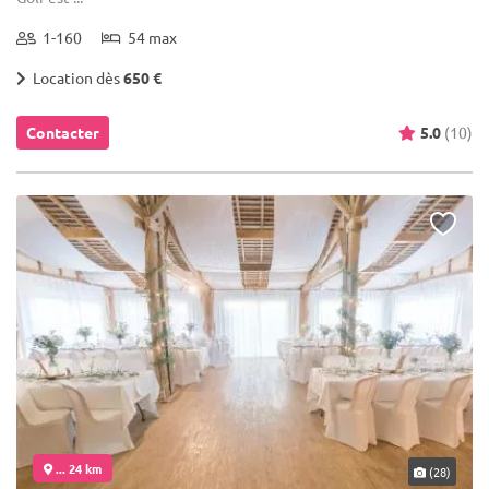
1-160
54 max
Location dès
650 €
Contacter
5.0
(10)
... 24 km
(28)