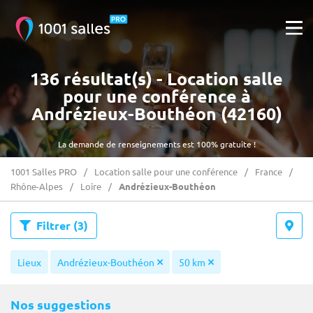
136 résultat(s) - Location salle
pour une conférence à
Andrézieux-Bouthéon (42160)
La demande de renseignements est 100% gratuite !
1001 Salles PRO
Location salle pour une conférence
France
Rhône-Alpes
Loire
Andrézieux-Bouthéon
Filtrer
(3)
Lieux
Andrézieux-Bouthéon
50 km
Nos suggestions