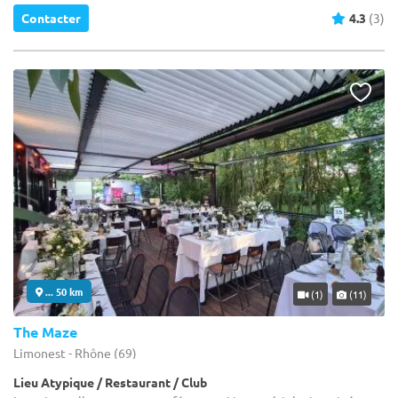
Contacter
4.3
(3)
... 50 km
(1)
(11)
The Maze
Limonest - Rhône (69)
Lieu Atypique / Restaurant / Club