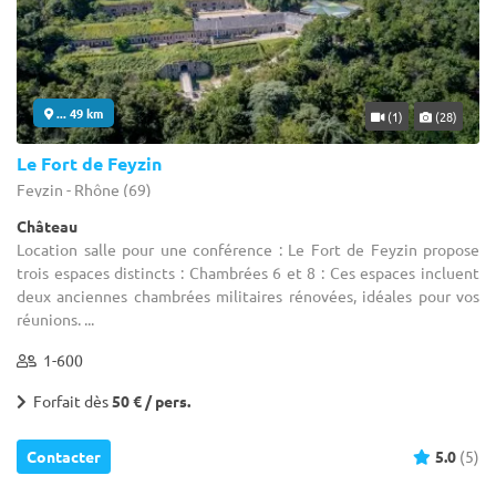
... 49 km
(1)
(28)
Le Fort de Feyzin
Feyzin - Rhône (69)
Château
Location salle pour une conférence : Le Fort de Feyzin propose
trois espaces distincts : Chambrées 6 et 8 : Ces espaces incluent
deux anciennes chambrées militaires rénovées, idéales pour vos
réunions. ...
1-600
Forfait dès
50 € / pers.
Contacter
5.0
(5)