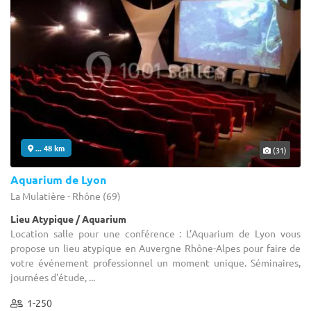
... 48 km
(31)
Aquarium de Lyon
La Mulatière - Rhône (69)
Lieu Atypique / Aquarium
Location salle pour une conférence : L’Aquarium de Lyon vous
propose un lieu atypique en Auvergne Rhône-Alpes pour faire de
votre événement professionnel un moment unique. Séminaires,
journées d'étude, ...
1-250