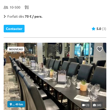
10-500
Forfait dès
70 € / pers.
Contacter
5.0
(3)
NOUVEAU
... 49 km
(3)
(68)