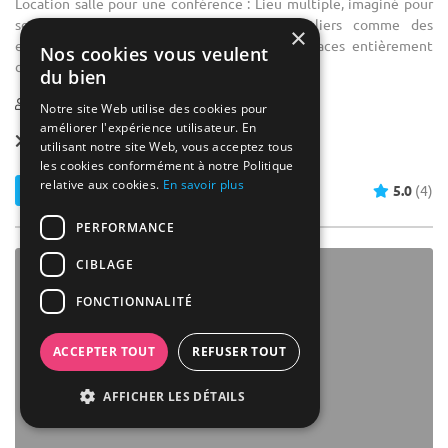
Location salle pour une conférence : Lieu multiple, imaginé pour
se plier à toutes les envies, des particuliers comme des
×
entreprises, The Maze totalise 450 m2 d’espaces entièrement
Nos cookies vous veulent
climatisés. Des volumes ...
du bien
4-600
Notre site Web utilise des cookies pour
améliorer l'expérience utilisateur. En
Forfait dès
21 € / pers.
utilisant notre site Web, vous acceptez tous
les cookies conformément à notre Politique
relative aux cookies.
En savoir plus
Contacter
5.0
(4)
PERFORMANCE
CIBLAGE
FONCTIONNALITÉ
ACCEPTER TOUT
REFUSER TOUT
AFFICHER LES DÉTAILS