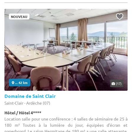
NOUVEAU
... 42 km
(17)
Domaine de Saint Clair
Saint-Clair - Ardèche (07)
Hôtel / Hôtel 4****
Location salle pour une conférence : 4 salles de séminaire de 25 à
180 m² Toutes à la lumière du jour, équipées d'écran et
paperboard. Le salon Hermitage de 180 m² a une salle attenante,