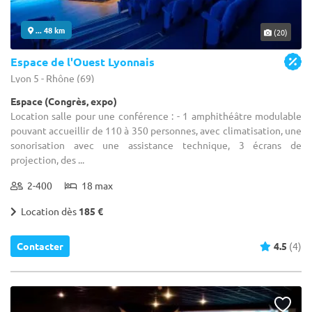
... 48 km
(20)
Espace de l'Ouest Lyonnais
Lyon 5 - Rhône (69)
Espace (Congrès, expo)
Location salle pour une conférence : - 1 amphithéâtre modulable
pouvant accueillir de 110 à 350 personnes, avec climatisation, une
sonorisation avec une assistance technique, 3 écrans de
projection, des ...
2-400
18 max
Location dès
185 €
Contacter
4.5
(4)