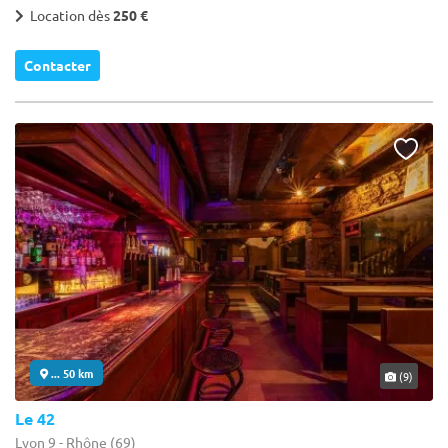
Location dès
250 €
Contacter
... 50 km
(9)
Le 42
Lyon 9 - Rhône (69)