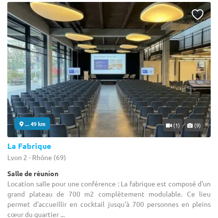
... 49 km
(1)
(9)
La Fabrique
Lyon 2 - Rhône (69)
Salle de réunion
Location salle pour une conférence : La fabrique est composé d'un
grand plateau de 700 m2 complètement modulable. Ce lieu
permet d'accueillir en cocktail jusqu'à 700 personnes en pleins
cœur du quartier ...