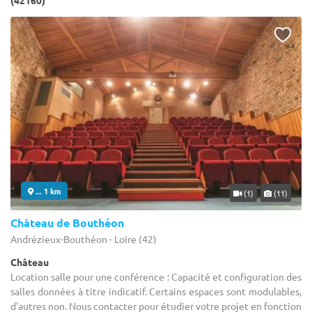
(42160)
... 1 km
(1)
(11)
Château de Bouthéon
Andrézieux-Bouthéon - Loire (42)
Château
Location salle pour une conférence : Capacité et configuration des
salles données à titre indicatif. Certains espaces sont modulables,
d'autres non. Nous contacter pour étudier votre projet en fonction