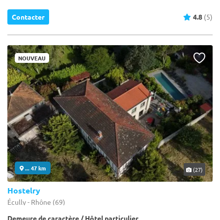
Contacter
4.8
(5)
NOUVEAU
... 47 km
(27)
Hostelry
Écully - Rhône (69)
Demeure de caractère / Hôtel particulier