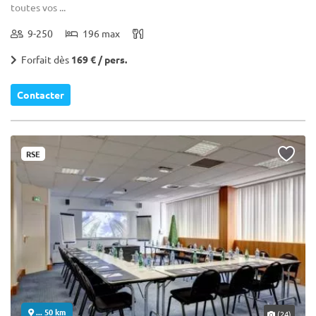
toutes vos ...
9-250
196 max
Forfait dès
169 € / pers.
Contacter
RSE
... 50 km
(24)