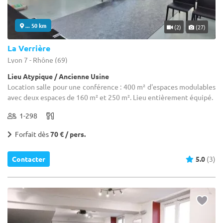
... 50 km
(2)
(27)
La Verrière
Lyon 7 - Rhône (69)
Lieu Atypique / Ancienne Usine
Location salle pour une conférence : 400 m² d'espaces modulables
avec deux espaces de 160 m² et 250 m². Lieu entièrement équipé.
1-298
Forfait dès
70 € / pers.
Contacter
5.0
(3)