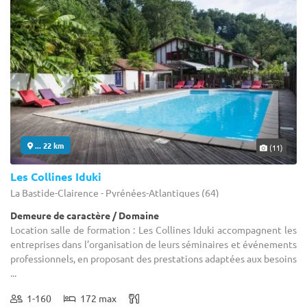
... 22 km
(11)
Les Collines Iduki
La Bastide-Clairence - Pyrénées-Atlantiques (64)
Demeure de caractère / Domaine
Location salle de formation : Les Collines Iduki accompagnent les
entreprises dans l’organisation de leurs séminaires et événements
professionnels, en proposant des prestations adaptées aux besoins
...
1-160
172 max