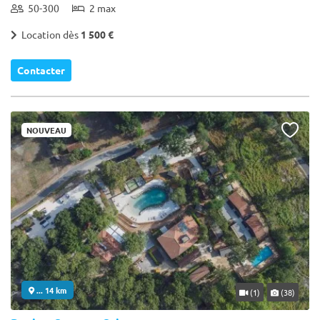
50-300
2 max
Location dès
1 500 €
Contacter
NOUVEAU
... 14 km
(1)
(38)