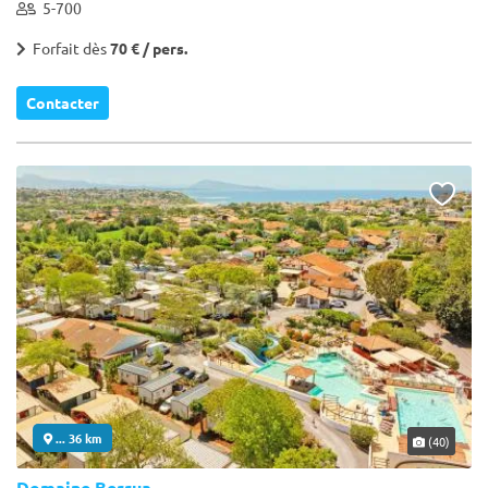
5-700
Forfait dès
70 € / pers.
Contacter
... 36 km
(40)
Domaine Berrua