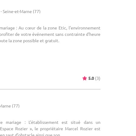
- Seine-et-Marne (77)
 mariage : Au cœur de la zone Etic, l’environnement
profiter de votre événement sans contrainte d’heure
oute la zone possible et gratuit.
5.0
(3)
-Marne (77)
de mariage : L’établissement est situé dans un
’Espace Rozier », le propriétaire Marcel Rozier est
 saut d’obstacle ainsi que son ...