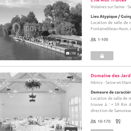
Vulaines-sur-Seine - 
Lieu Atypique / Guin
Location de salle de m
Fontainebleau-Avon. A
1-100
(18)
Domaine des Jard
Héricy - Seine-et-Mar
Demeure de caractèr
Location de salle de 
trouve à : • 59 Km d
direction de Samoreau 
10-170
(40)