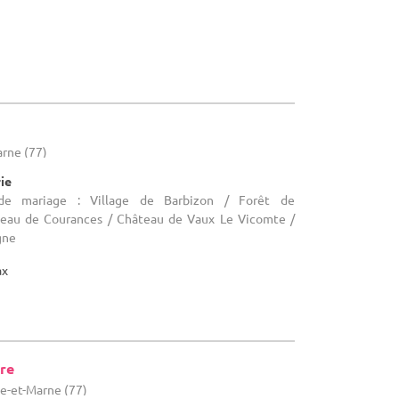
arne (77)
rie
 de mariage : Village de Barbizon / Forêt de
teau de Courances / Château de Vaux Le Vicomte /
gne
ax
tre
ne-et-Marne (77)