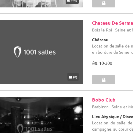
Chateau De Serma
Bois-le-Roi - Seine-et
Château
Location de salle de 
en bordure de Seine,
10-300
(0)
Bobo Club
Barbizon - Seine-et-M
Lieu Atypique / Dis
Location de salle de
campagne, au cœur de 