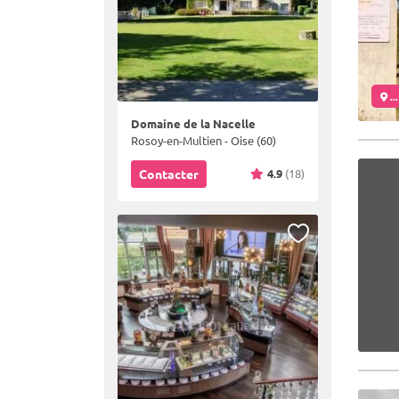
..
Domaine de la Nacelle
Rosoy-en-Multien - Oise (60)
4.9
(18)
Contacter