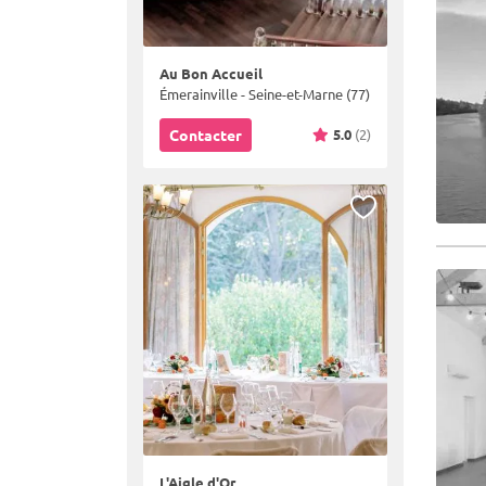
Au Bon Accueil
Émerainville - Seine-et-Marne (77)
5.0
(2)
Contacter
L'Aigle d'Or