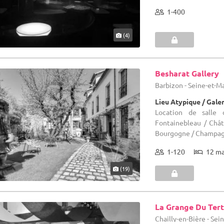
1-400
(4)
Besharat Gallery
Barbizon - Seine-et-M
Lieu Atypique / Gale
Location de salle
Fontainebleau / Châ
Bourgogne / Champa
1-120
12 m
(19)
La Grange Du Ter
Chailly-en-Bière - Sei