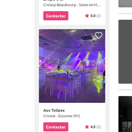
Croissy-Beaubourg - Seine-et-Marne (77)
5.0
(2)
Contacter
Aux Tulipes
Crosne - Essonne (91)
4.5
(2)
Contacter