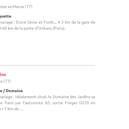
Seine-et-Marne (77)
guette
ariage : Entre Seine et Forêt... A 5 km de la gare de
 60 km de la porte d'Orléans (Paris).
ins
ne (77)
e / Domaine
mariage : Idéalement situé, le Domaine des Jardins se
e Paris par l’autoroute A5, sortie Forges D210 en
• 7 Km de ...