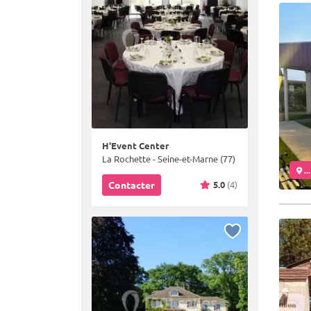
H'Event Center
La Rochette - Seine-et-Marne (77)
..
5.0
(4)
Contacter