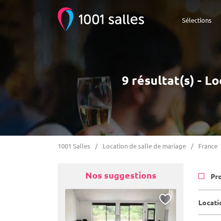
Sélections
9 résultat(s) - L
1001 Salles
Location de salle de mariage
France
Nos suggestions
Pr
Locati