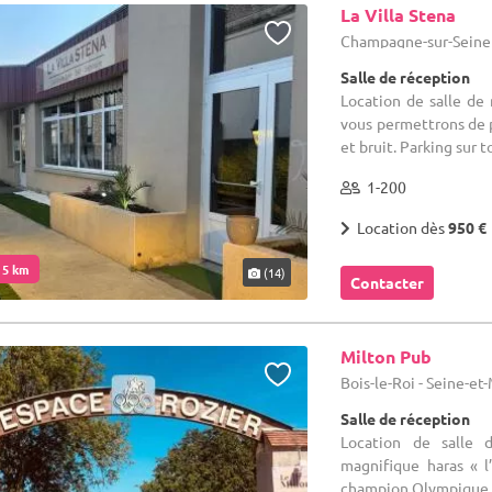
La Villa Stena
Champagne-sur-Seine 
Salle de réception
Location de salle de
vous permettrons de 
et bruit. Parking sur t
1-200
Location dès
950 €
. 5 km
(14)
Contacter
Milton Pub
Bois-le-Roi - Seine-et
Salle de réception
Location de salle 
magnifique haras « l
champion Olympique en