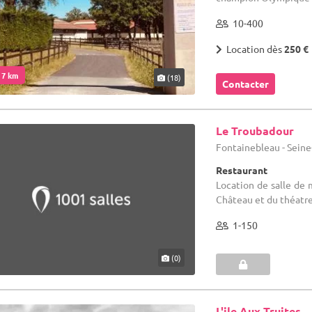
10-400
Location dès
250 €
. 7 km
(18)
Contacter
Le Troubadour
Fontainebleau - Seine
Restaurant
Location de salle de
Château et du théatre
1-150
(0)
L'ile Aux Truites