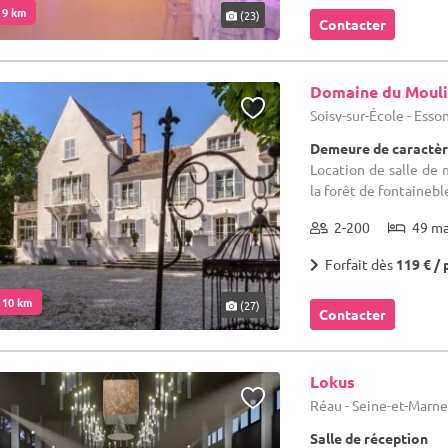
. 9 km
(23)
Contacter
Domaine du Mouli
Soisy-sur-École - Esso
Demeure de caractèr
Location de salle de 
la forêt de fontainebl
2-200
49 m
Forfait dès
119 € / 
. 10 km
(27)
Contacter
Lokus
Réau - Seine-et-Marne
Salle de réception