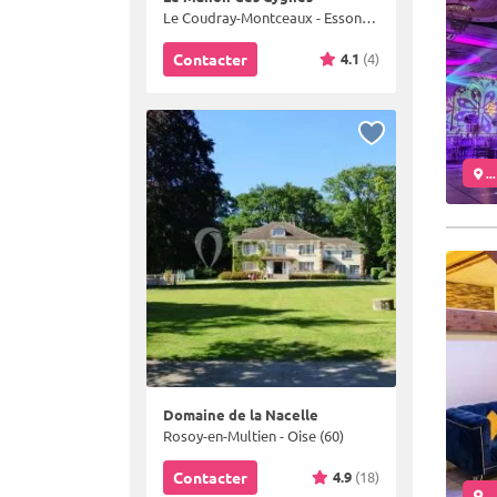
Le Coudray-Montceaux - Essonne (91)
4.1
(4)
Contacter
..
Domaine de la Nacelle
Rosoy-en-Multien - Oise (60)
4.9
(18)
Contacter
..