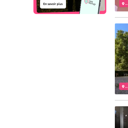
..
..