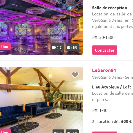
Salle de réception
Location de salle de
Vert-Saint-Denis en
également aux portes 
50-1500
. 4 km
(12)
(19)
Contacter
Lebaron84
Vert-Saint-Denis - Sei
Lieu Atypique / Loft
Location de salle de m
et parcs.
1-40
Location dès
600 €
. 5 km