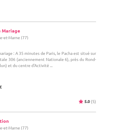
de Mariage
ne-et-Marne (77)
ariage : A 35 minutes de Paris, le Pacha est situé sur
ale 306 (anciennement Nationale 6), près du Rond-
un) et du centre d'Activité ...
€
5.0
(5)
tion
ne-et-Marne (77)