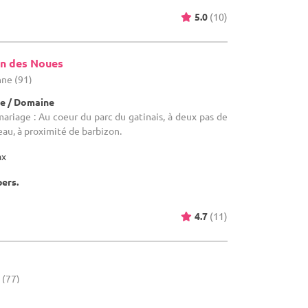
5.0
(10)
n des Noues
nne (91)
e / Domaine
mariage : Au coeur du parc du gatinais, à deux pas de
eau, à proximité de barbizon.
ax
pers.
4.7
(11)
 (77)