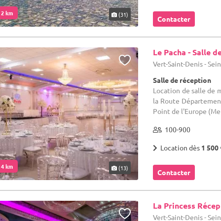
. 2 km
(31)
Contacter
Le Pacha - Salle 
Vert-Saint-Denis - Sei
Salle de réception
Location de salle de m
la Route Département
Point de l'Europe (Mel
100-900
Location dès
1 500 
. 4 km
(13)
Contacter
La Princess Récep
Vert-Saint-Denis - Sei