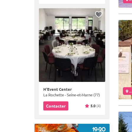
H'Event Center
..
La Rochette - Seine-et-Marne (77)
5.0
(4)
Contacter