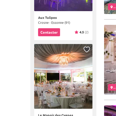
..
Aux Tulipes
Crosne - Essonne (91)
4.5
(2)
Contacter
..
Le Manoir des Cygnes