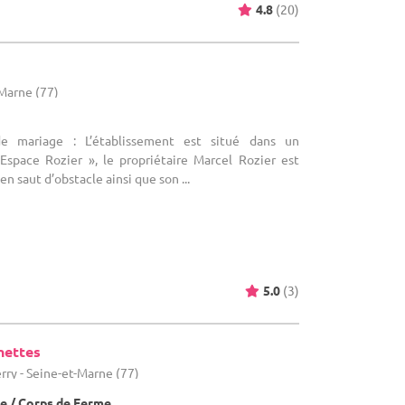
4.8
(20)
-Marne (77)
de mariage : L’établissement est situé dans un
’Espace Rozier », le propriétaire Marcel Rozier est
 saut d’obstacle ainsi que son ...
5.0
(3)
nettes
rry - Seine-et-Marne (77)
e / Corps de Ferme