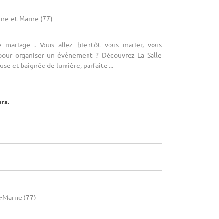
ine-et-Marne (77)
e mariage : Vous allez bientôt vous marier, vous
 pour organiser un événement ? Découvrez La Salle
use et baignée de lumière, parfaite ...
ers.
t-Marne (77)