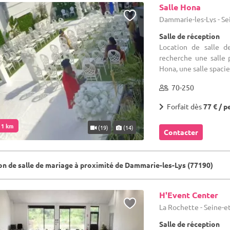
Salle Hona
Dammarie-les-Lys - Se
Salle de réception
Location de salle d
recherche une salle
Hona, une salle spacie
70-250
Forfait dès
77 € / p
. 1 km
(19)
(14)
Contacter
on de salle de mariage à proximité de Dammarie-les-Lys (77190)
H'Event Center
La Rochette - Seine-e
Salle de réception