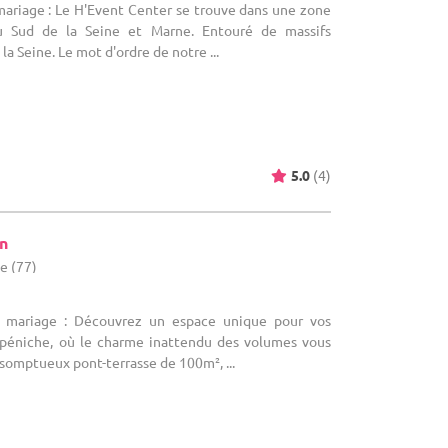
mariage : Le H'Event Center se trouve dans une zone
 au Sud de la Seine et Marne. Entouré de massifs
a Seine. Le mot d'ordre de notre ...
5.0
(4)
on
e (77)
e mariage : Découvrez un espace unique pour vos
péniche, où le charme inattendu des volumes vous
 somptueux pont-terrasse de 100m², ...