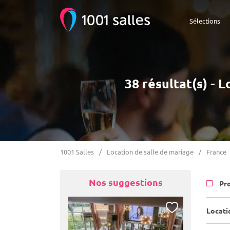
Sélections
38 résultat(s) - 
1001 Salles
Location de salle de mariage
France
Nos suggestions
Pr
Locati