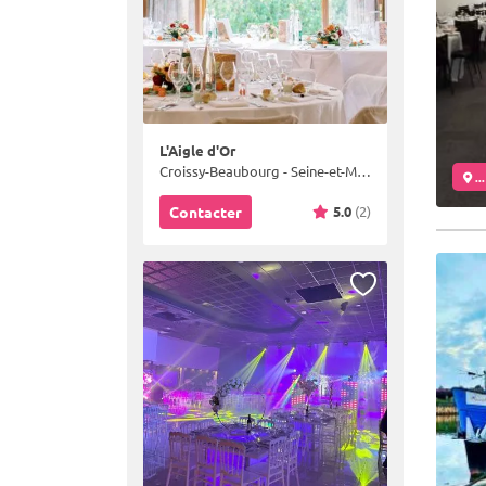
L'Aigle d'Or
Croissy-Beaubourg - Seine-et-Marne (77)
..
5.0
(2)
Contacter