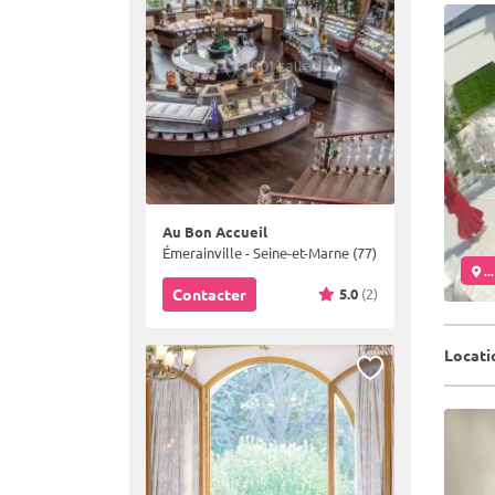
Au Bon Accueil
Émerainville - Seine-et-Marne (77)
..
5.0
(2)
Contacter
Locati