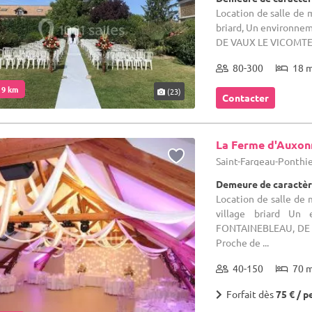
Location de salle de m
briard, Un environn
DE VAUX LE VICOMTE
80-300
18 
. 9 km
(23)
Contacter
La Ferme d'Auxon
Saint-Fargeau-Ponthie
Demeure de caractèr
Location de salle de
village briard Un
FONTAINEBLEAU, DE
Proche de ...
40-150
70 
Forfait dès
75 € / p