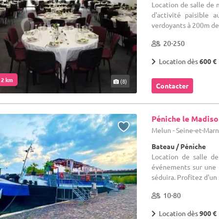
Location de salle de 
d'activité paisible
verdoyants à 200m de l
20-250
Location dès
600 €
. 2 km
(8)
Contacter
Péniche le Madis
Melun - Seine-et-Marn
Bateau / Péniche
Location de salle d
événements sur une 
séduira. Profitez d'un
10-80
Location dès
900 €