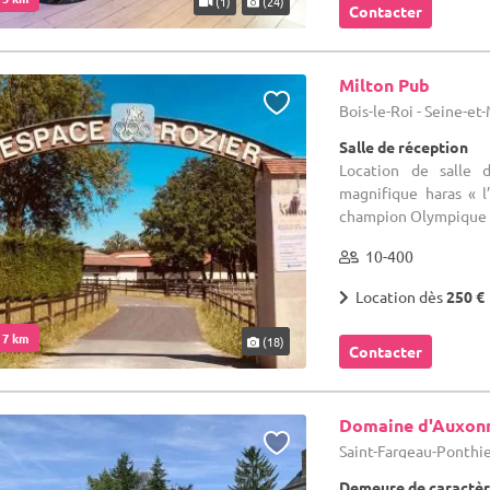
(1)
(24)
Contacter
Milton Pub
Bois-le-Roi - Seine-et
Salle de réception
Location de salle 
magnifique haras « l
champion Olympique en
10-400
Location dès
250 €
. 7 km
(18)
Contacter
Domaine d'Auxon
Saint-Fargeau-Ponthie
Demeure de caractèr