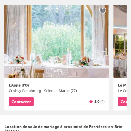
L'Aigle d'Or
Le Man
Croissy-Beaubourg - Seine-et-Marne (77)
Le Coud
5.0
(2)
Contacter
Cont
Location de salle de mariage à proximité de Ferrières-en-Brie