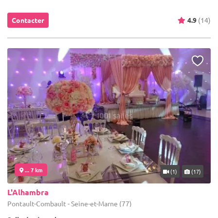
Contacter
4.9
(14)
... 7 km
(1)
(17)
L'Alhambra
Pontault-Combault - Seine-et-Marne (77)