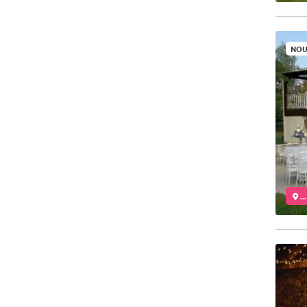
NOU
..