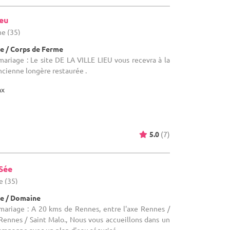
ieu
ine (35)
e / Corps de Ferme
mariage : Le site DE LA VILLE LIEU vous recevra à la
cienne longère restaurée .
ax
5.0
(7)
Sée
ne (35)
e / Domaine
 mariage : A 20 kms de Rennes, entre l'axe Rennes /
 Rennes / Saint Malo., Nous vous accueillons dans un