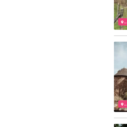
..
..