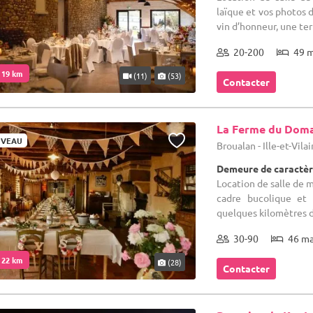
laïque et vos photos 
vin d’honneur, une terr
20-200
49 
. 19 km
(11)
(53)
Contacter
La Ferme du Dom
VEAU
Broualan - Ille-et-Vila
Demeure de caractèr
Location de salle de 
cadre bucolique et 
quelques kilomètres d
30-90
46 m
. 22 km
(28)
Contacter