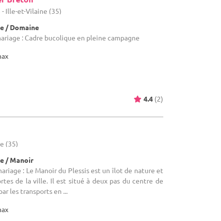
 Ille-et-Vilaine (35)
e / Domaine
mariage : Cadre bucolique en pleine campagne
max
4.4
(2)
ne (35)
e / Manoir
ariage : Le Manoir du Plessis est un îlot de nature et
rtes de la ville. Il est situé à deux pas du centre de
r les transports en ...
max