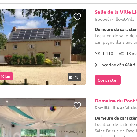
Salle de la Ville L
Irodouër - Ille-et-Vila
Demeure de caractèr
Location de salle de 
campagne dans une an
1-110
18 m
Location dès
680 €
. 10 km
(18)
Contacter
Domaine du Pont 
Romillé - Ille-et-Vilai
Demeure de caractèr
Location de salle de
Saint Brieuc et l'axe