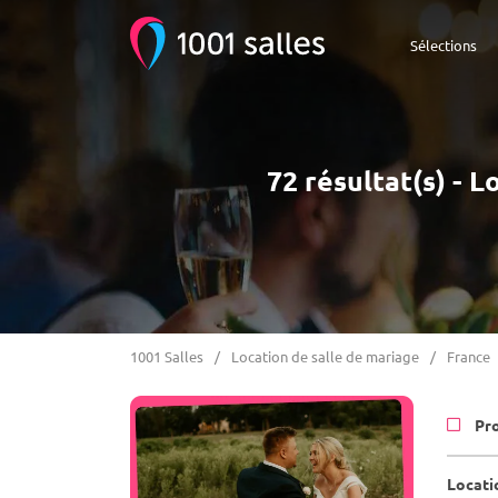
Sélections
72 résultat(s) - 
1001 Salles
Location de salle de mariage
France
Pr
Locati