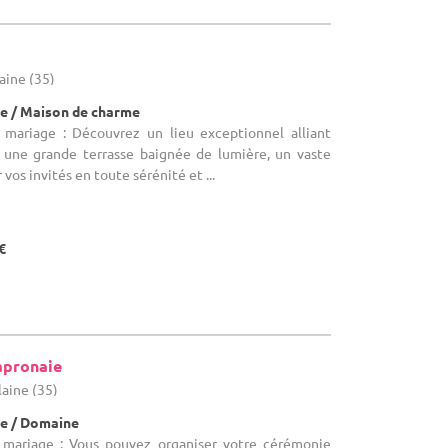
s
laine (35)
e / Maison de charme
 mariage : Découvrez un lieu exceptionnel alliant
: une grande terrasse baignée de lumière, un vaste
 vos invités en toute sérénité et ...
€
apronaie
laine (35)
e / Domaine
e mariage : Vous pouvez organiser votre cérémonie