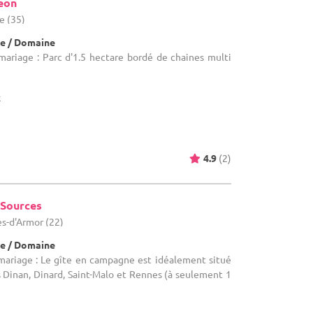
eon
ne (35)
e / Domaine
mariage : Parc d'1.5 hectare bordé de chaines multi
x
4.9
(2)
 Sources
es-d'Armor (22)
e / Domaine
 mariage : Le gîte en campagne est idéalement situé
s Dinan, Dinard, Saint-Malo et Rennes (à seulement 1