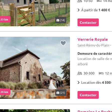
10-50
14 m
À partir de
1 400 €
. 23 km
(14)
Contacter
Verrerie Royale
Saint-Rémy-du-Plain - I
Demeure de caractèr
Location de salle de 
arboré
30-300
12 
Location dès
4 500 
. 24 km
(21)
Contacter
Domaine Le Roche