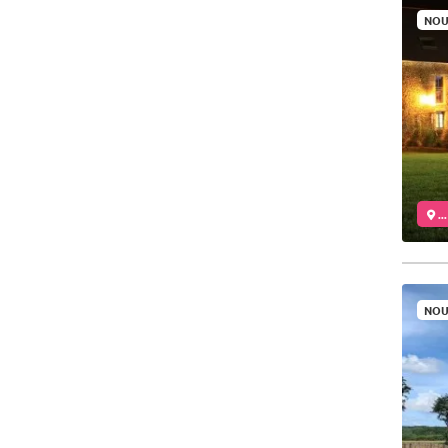
NOU
..
NOU