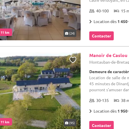
cadre verdoyant, en c
40-100
15 
Location dès
1 450 
. 11 km
(24)
Contacter
Manoir de Caslou
Montauban-de-Bretagne
Demeure de caractèr
Location de salle de 
45 minutes de Dinard/
pourront s'amuser dans
30-135
38 
Location dès
1 950 
. 11 km
(95)
Contacter