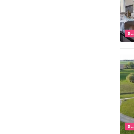
..
..