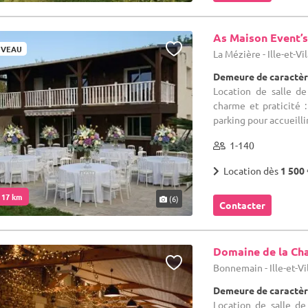
As Maison Event’
VEAU
La Mézière - Ille-et-Vi
Demeure de caractèr
Location de salle de
charme et praticité 
parking pour accueillir
1-140
Location dès
1 500 
. 17 km
(6)
Contacter
Domaine de la Ch
Bonnemain - Ille-et-Vi
Demeure de caractèr
Location de salle d