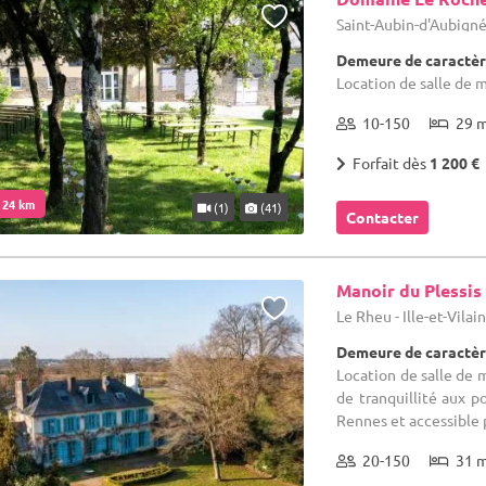
Saint-Aubin-d'Aubigné -
Demeure de caractèr
Location de salle de 
10-150
29 
Forfait dès
1 200 €
. 24 km
(1)
(41)
Contacter
Manoir du Plessis
Le Rheu - Ille-et-Vilai
Demeure de caractèr
Location de salle de m
de tranquillité aux po
Rennes et accessible pa
20-150
31 