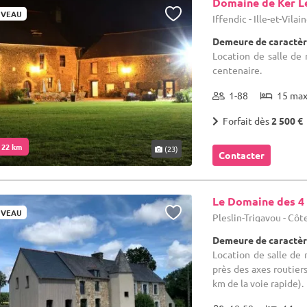
Domaine de Ker L
VEAU
Iffendic - Ille-et-Vilai
Demeure de caractèr
Location de salle de 
centenaire.
1-88
15 ma
Forfait dès
2 500 €
. 22 km
(23)
Contacter
Le Domaine des 4
VEAU
Pleslin-Trigavou - Côt
Demeure de caractèr
Location de salle de
près des axes routier
km de la voie rapide).