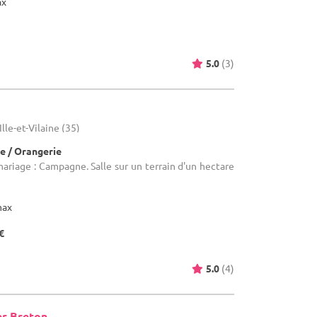
ax
5.0
(3)
lle-et-Vilaine (35)
e / Orangerie
mariage : Campagne. Salle sur un terrain d'un hectare
max
€
5.0
(4)
r Breton