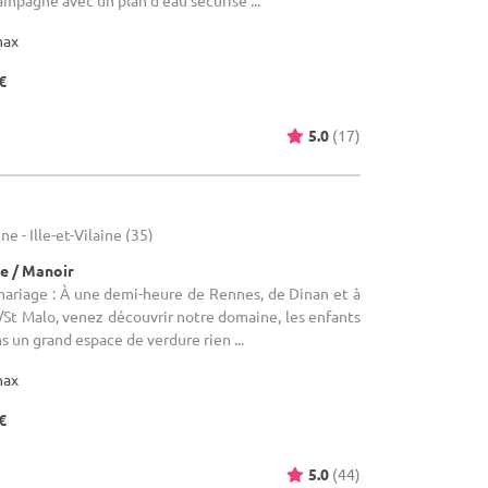
ampagne avec un plan d'eau sécurisé ...
max
€
5.0
(17)
 - Ille-et-Vilaine (35)
e / Manoir
mariage : À une demi-heure de Rennes, de Dinan et à
St Malo, venez découvrir notre domaine, les enfants
 un grand espace de verdure rien ...
max
€
5.0
(44)