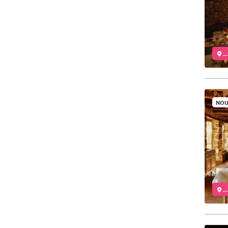
..
NOU
..