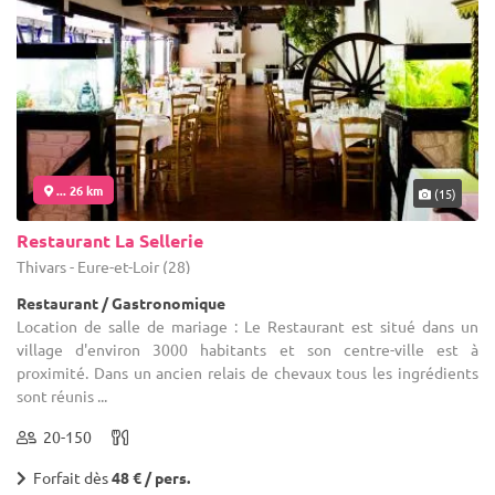
... 26 km
(15)
Restaurant La Sellerie
Thivars - Eure-et-Loir (28)
Restaurant / Gastronomique
Location de salle de mariage : Le Restaurant est situé dans un
village d'environ 3000 habitants et son centre-ville est à
proximité. Dans un ancien relais de chevaux tous les ingrédients
sont réunis ...
20-150
Forfait dès
48 € / pers.