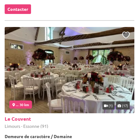
Contacter
... 30 km
(1)
(17)
Le Couvent
Limours - Essonne (91)
Demeure de caractère / Domaine