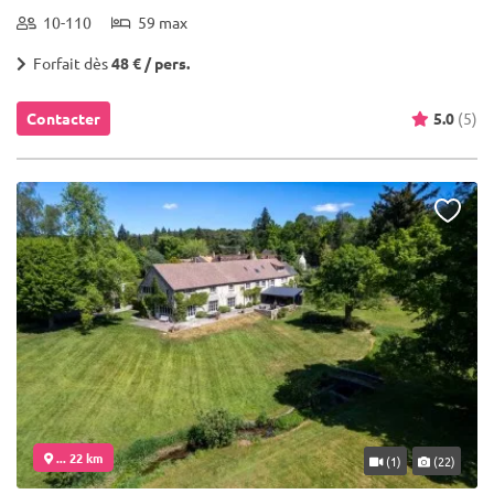
10-110
59 max
Forfait dès
48 € / pers.
Contacter
5.0
(5)
... 22 km
(1)
(22)