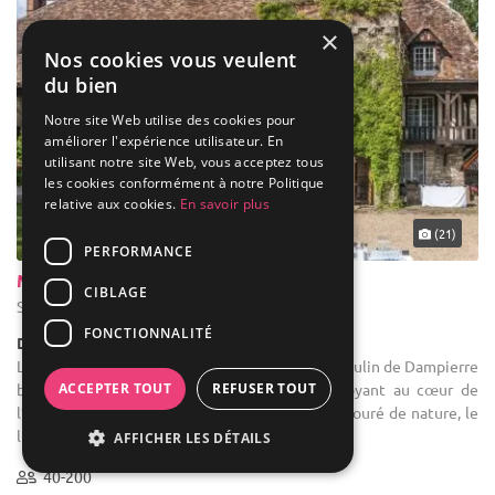
×
Nos cookies vous veulent
du bien
Notre site Web utilise des cookies pour
améliorer l'expérience utilisateur. En
utilisant notre site Web, vous acceptez tous
les cookies conformément à notre Politique
relative aux cookies.
En savoir plus
... 31 km
(21)
PERFORMANCE
Moulin de Dampierre
CIBLAGE
Saint-Yon - Essonne (91)
FONCTIONNALITÉ
Demeure de caractère / Moulin
Location de salle de mariage : Le Domaine du Moulin de Dampierre
ACCEPTER TOUT
REFUSER TOUT
bénéficie d’un environnement calme et verdoyant au cœur de
l’Essonne, à seulement 40 minutes de Paris. Entouré de nature, le
lieu ...
AFFICHER LES DÉTAILS
40-200