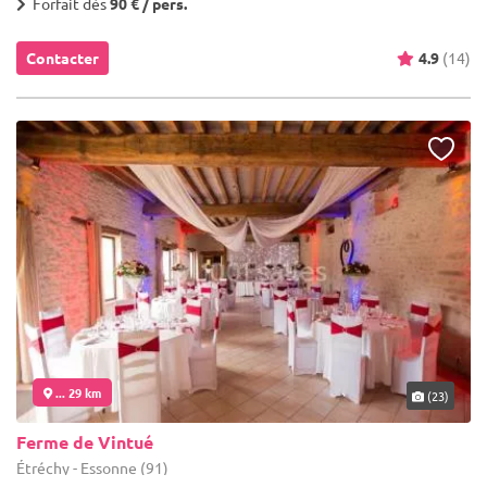
Forfait dès
90 € / pers.
Contacter
4.9
(14)
... 29 km
(23)
Ferme de Vintué
Étréchy - Essonne (91)