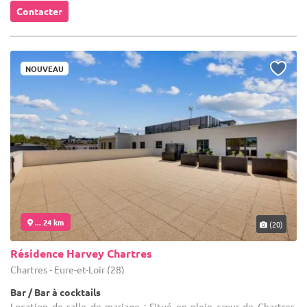
Contacter
NOUVEAU
... 24 km
(20)
Résidence Harvey Chartres
Chartres - Eure-et-Loir (28)
Bar / Bar à cocktails
Location de salle de mariage : Situé en plein cœur de Chartres,