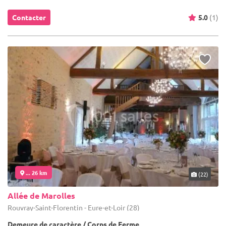
Contacter
5.0
(1)
... 26 km
(22)
Allée de Marolles
Rouvray-Saint-Florentin - Eure-et-Loir (28)
Demeure de caractère / Corps de Ferme