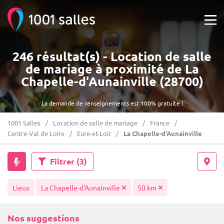
246 résultat(s) - Location de salle
de mariage à proximité de La
Chapelle-d'Aunainville (28700)
La demande de renseignements est 100% gratuite !
1001 Salles
Location de salle de mariage
France
Centre-Val de Loire
Eure-et-Loir
La Chapelle-d'Aunainville
Filtrer
(3)
Lieux
La Chapelle-d'Aunainville
50 km
Nos suggestions