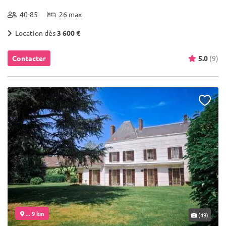
40-85
26 max
Location dès
3 600 €
Contacter
5.0
(9)
... 9 km
(49)