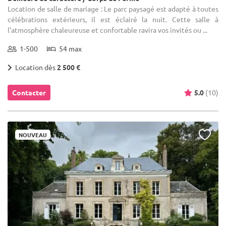
Location de salle de mariage : Le parc paysagé est adapté à toutes
célébrations extérieurs, il est éclairé la nuit. Cette salle à
l'atmosphère chaleureuse et confortable ravira vos invités ou ...
1-500
54 max
Location dès
2 500 €
Contacter
5.0
(10)
NOUVEAU