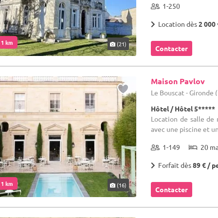
1-250
Location dès
2 000 
. 1 km
(21)
Contacter
Maison Pavlov
Le Bouscat - Gironde 
Hôtel / Hôtel 5*****
Location de salle de 
avec une piscine et un
1-149
20 m
Forfait dès
89 € / p
. 1 km
(16)
Contacter