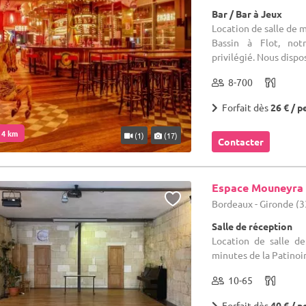
Bar / Bar à Jeux
Location de salle de 
Bassin à Flot, not
privilégié. Nous dispo
8-700
Forfait dès
26 € / p
. 4 km
(1)
(17)
Contacter
Espace Mouneyra
Bordeaux - Gironde (3
Salle de réception
Location de salle d
minutes de la Patinoir
10-65
Forfait dès
40 € / p