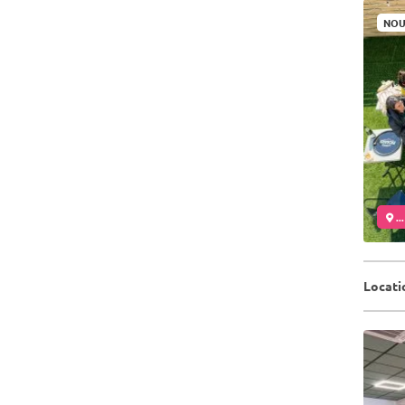
NOU
..
Locati