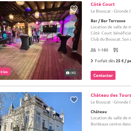
Côté Court
Le Bouscat - Gironde 
Bar / Bar Terrasse
Location de salle de 
Côté Court bénéficie
Club du Bouscat. Son 
1-180
Forfait dès
25 € / p
. 0 km
(40)
Contacter
Château des Tour
Le Bouscat - Gironde 
Château
Location de salle de m
Bordeaux centre dans 