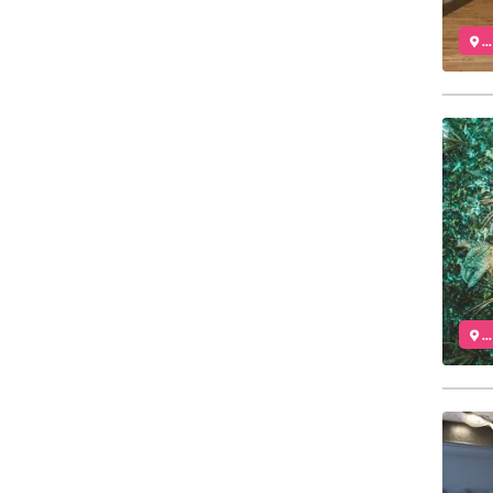
..
..