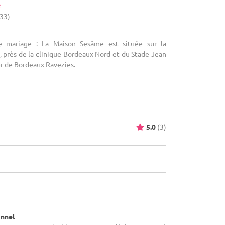
e
(33)
e mariage : La Maison Sesâme est située sur la
près de la clinique Bordeaux Nord et du Stade Jean
er de Bordeaux Ravezies.
5.0
(3)
onnel