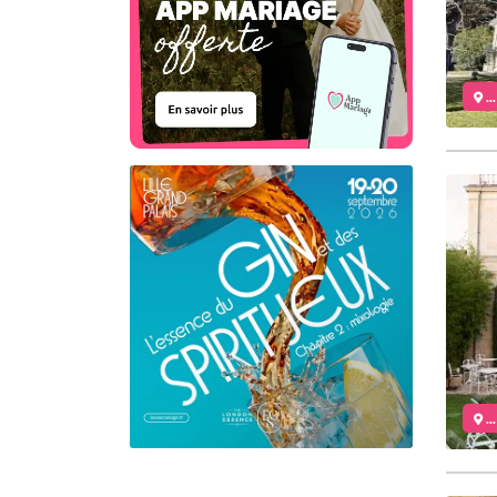
..
..