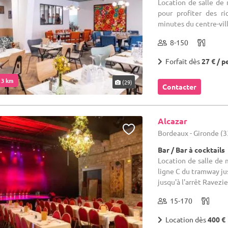
Location de salle de
pour profiter des r
minutes du centre-vil
8-150
Forfait dès
27 € / p
. 3 km
(29)
Contacter
Alcazar
Bordeaux - Gironde (3
Bar / Bar à cocktails
Location de salle de 
ligne C du tramway jus
jusqu'à l'arrêt Ravezie
15-170
Location dès
400 €