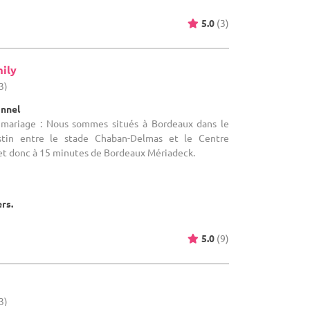
5.0
(3)
ily
3)
onnel
e mariage : Nous sommes situés à Bordeaux dans le
stin entre le stade Chaban-Delmas et le Centre
 et donc à 15 minutes de Bordeaux Mériadeck.
ers.
5.0
(9)
3)