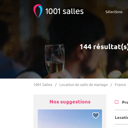
Sélections
144 résultat(s
1001 Salles
Location de salle de mariage
France
Nos suggestions
Pr
Locati