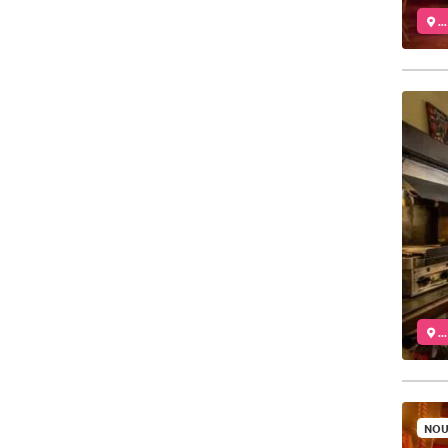
..
..
NOU