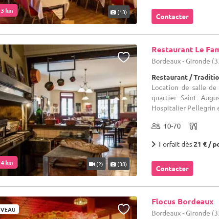
. 3 km
(13)
Contacter
Restaurant Le Fam
Bordeaux - Gironde (3
Restaurant / Traditi
Location de salle d
quartier Saint Augu
Hospitalier Pellegrin
10-70
Forfait dès
21 € / p
. 4 km
(2)
(38)
Contacter
Flocus Bordeaux
VEAU
Bordeaux - Gironde (3