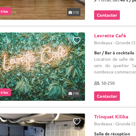
. 4 km
(13)
Contacter
Levrette Café
Bordeaux - Gironde (3
Bar / Bar à cocktails
Location de salle de
sein du quartier Sa
nombreux commerces, 
50-250
. 4 km
(19)
Contacter
Trinquet Kilika
Bordeaux - Gironde (3
Salle de réception