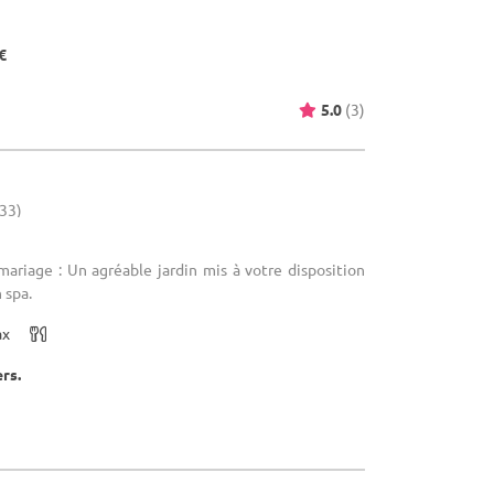
€
5.0
(3)
(33)
mariage : Un agréable jardin mis à votre disposition
 spa.
ax
ers.