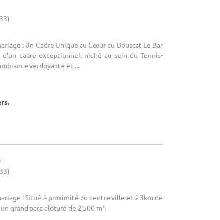
(33)
mariage : Un Cadre Unique au Cœur du Bouscat Le Bar
 d’un cadre exceptionnel, niché au sein du Tennis-
ambiance verdoyante et ...
ers.
s
(33)
ariage : Situé à proximité du centre ville et à 3km de
un grand parc clôturé de 2 500 m².