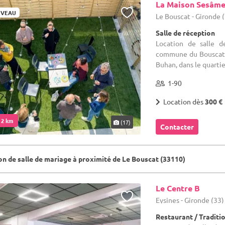
La Maison Sesâm
VEAU
Le Bouscat - Gironde 
Salle de réception
Location de salle d
commune du Bouscat, 
Buhan, dans le quarti
1-90
Location dès
300 €
. 2 km
(17)
Contacter
on de salle de mariage à proximité de Le Bouscat (33110)
Le Centre B
Eysines - Gironde (33)
Restaurant / Traditi