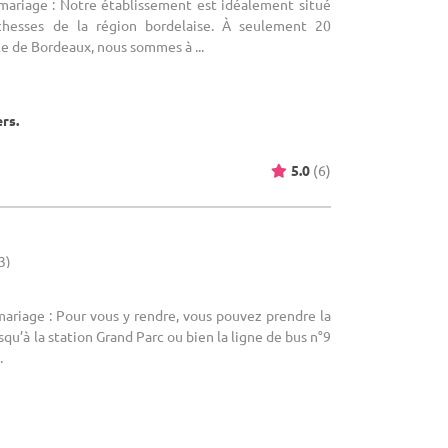
 mariage : Notre établissement est idéalement situé
ichesses de la région bordelaise. À seulement 20
le de Bordeaux, nous sommes à ...
ers.
5.0
(6)
3)
mariage : Pour vous y rendre, vous pouvez prendre la
qu’à la station Grand Parc ou bien la ligne de bus n°9
.