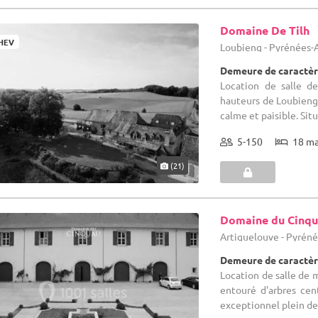
Domaine De Tilh
HEV
Loubieng - Pyrénées-A
Demeure de caractèr
Location de salle d
hauteurs de Loubieng
calme et paisible. Sit
5-150
18 m
(21)
Domaine du Cinq
Artiguelouve - Pyréné
Demeure de caractèr
Location de salle de 
entouré d'arbres cen
exceptionnel plein de