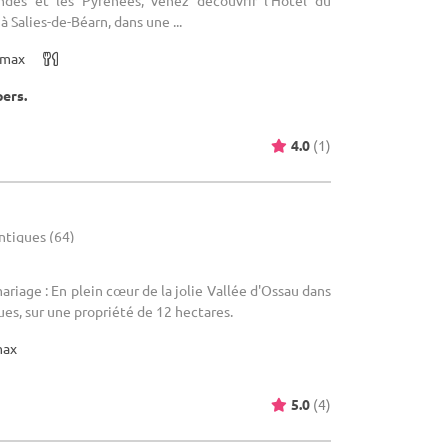
ndes et les Pyrénées, venez découvrir l’Hôtel du
à Salies-de-Béarn, dans une ...
max
pers.
4.0
(1)
ntiques (64)
ariage : En plein cœur de la jolie Vallée d'Ossau dans
ues, sur une propriété de 12 hectares.
max
5.0
(4)