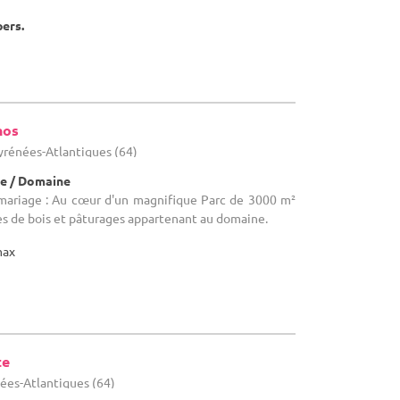
pers.
hos
rénées-Atlantiques (64)
e / Domaine
 mariage : Au cœur d'un magnifique Parc de 3000 m²
s de bois et pâturages appartenant au domaine.
max
te
ées-Atlantiques (64)