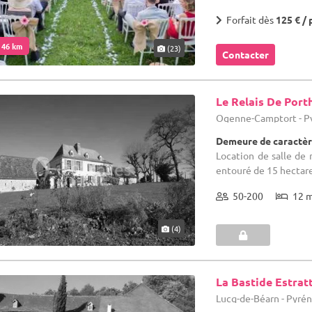
Forfait dès
125 € / 
. 46 km
(23)
Contacter
Le Relais De Port
Ogenne-Camptort - Py
Demeure de caractèr
Location de salle de
entouré de 15 hectare
50-200
12 
(4)
La Bastide Estrat
Lucq-de-Béarn - Pyrén