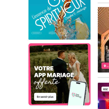
..
RSE