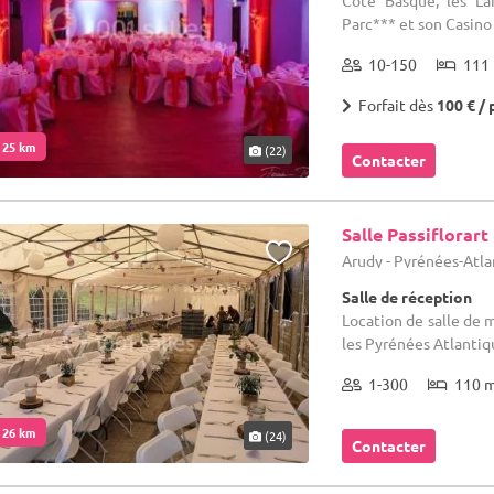
Côte Basque, les La
Parc*** et son Casino 
10-150
111 
Forfait dès
100 € / 
. 25 km
(22)
Contacter
Salle Passiflorart
Arudy - Pyrénées-Atla
Salle de réception
Location de salle de m
les Pyrénées Atlantiq
1-300
110 
. 26 km
(24)
Contacter