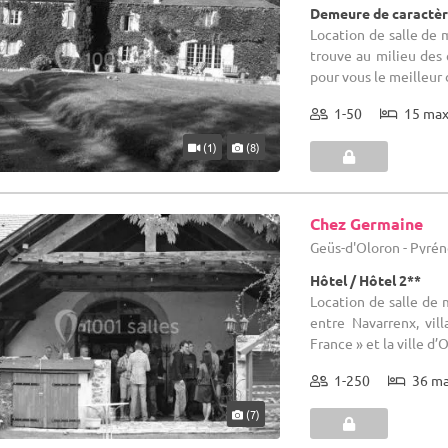
Demeure de caractèr
Location de salle de m
trouve au milieu des 
pour vous le meilleur 
1-50
15 ma
(1)
(8)
Chez Germaine
Geüs-d'Oloron - Pyrén
Hôtel / Hôtel 2**
Location de salle de 
entre Navarrenx, vil
France » et la ville d’
1-250
36 m
(7)