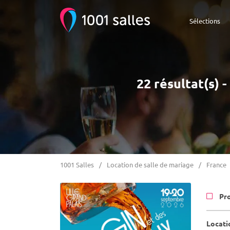
Sélections
22 résultat(s) 
1001 Salles
Location de salle de mariage
France
Pr
Locati