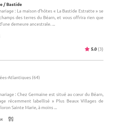
e / Bastide
ariage : La maison d’hôtes « La Bastide Estratte » se
champs des terres du Béarn, et vous offrira rien que
d’une demeure ancestrale. ...
x
5.0
(3)
ées-Atlantiques (64)
mariage : Chez Germaine est situé au cœur du Béarn,
lage récemment labellisé » Plus Beaux Villages de
Oloron Sainte Marie, à moins ...
ax