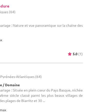
adure
iques (64)
mariage : Nature et vue panoramique sur la chaîne des
ax
5.0
(1)
- Pyrénées-Atlantiques (64)
e / Domaine
mariage : Située en plein cœur du Pays Basque, nichée
Vème siècle classé parmi les plus beaux villages de
es plages de Biarritz et 30 ...
max