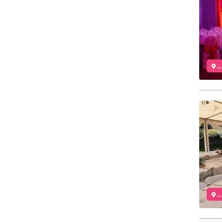
..
..