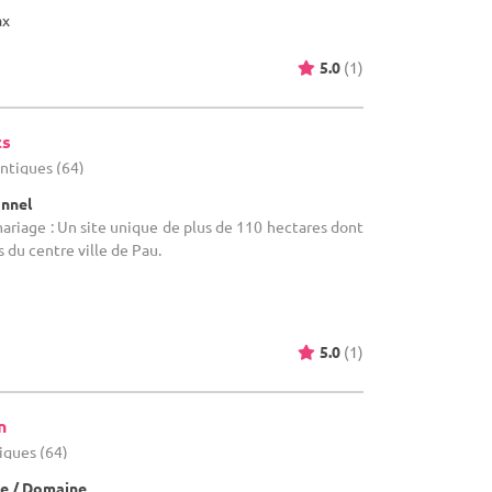
ax
5.0
(1)
cs
antiques (64)
onnel
mariage : Un site unique de plus de 110 hectares dont
 du centre ville de Pau.
5.0
(1)
n
iques (64)
e / Domaine