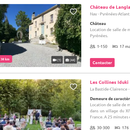
Château de Langl
Nay - Pyrénées-Atlant
Château
Location de salle de 
Pyrénées.
1-150
17 m
. 38 km
(1)
(44)
Contacter
Les Collines Iduki
La Bastide-Clairence 
Demeure de caractèr
Location de salle de 
dans un village du XI
France. A 25 minutes d
30-300
176 