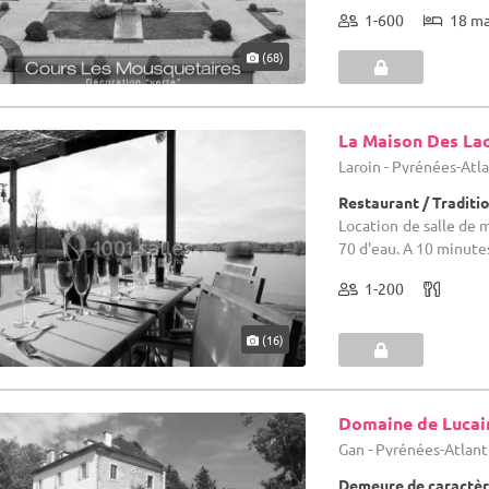
1-600
18 m
(68)
La Maison Des La
Laroin - Pyrénées-Atl
Restaurant / Traditi
Location de salle de 
70 d'eau. A 10 minutes
1-200
(16)
Domaine de Lucai
Gan - Pyrénées-Atlant
Demeure de caractèr