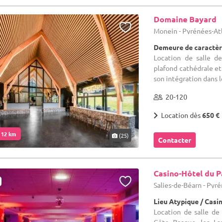
Domaine Bayard
Monein - Pyrénées-At
Demeure de caractèr
Location de salle de
plafond cathédrale et l
son intégration dans le
20-120
Location dès
650 €
. 12 km
(25)
Contacter
Casino-Hôtel du P
Salies-de-Béarn - Pyr
Lieu Atypique / Casi
Location de salle de