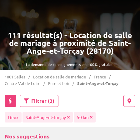
111 résultat(s) - Location de salle
de mariage à proximité de Saint-
Ange-et-Torçay (28170)
La demande de renseignements est 100% gratuite !
1001 Salles
Location de salle de mariage
France
Centre-Val de Loire
Eure-et-Loir
Saint-Ange-et-Torçay
Filtrer
(3)
Lieux
Saint-Ange-et-Torçay
50 km
Nos suggestions