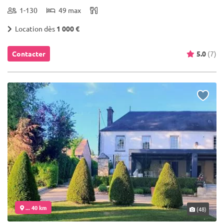
1-130
49 max
Location dès
1 000 €
Contacter
5.0
(7)
... 40 km
(48)