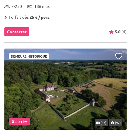
2-250
186 max
Forfait dès
25 € / pers.
Contacter
5.0
(4)
DEMEURE HISTORIQUE
... 33 km
(17)
(97)