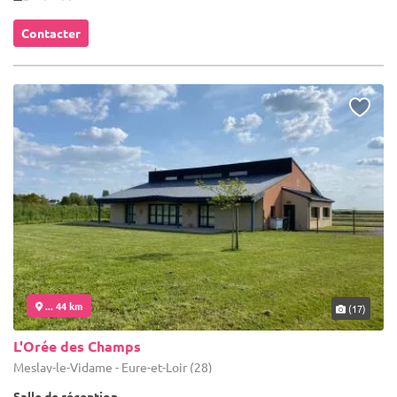
Contacter
... 44 km
(17)
L'Orée des Champs
Meslay-le-Vidame - Eure-et-Loir (28)
Salle de réception