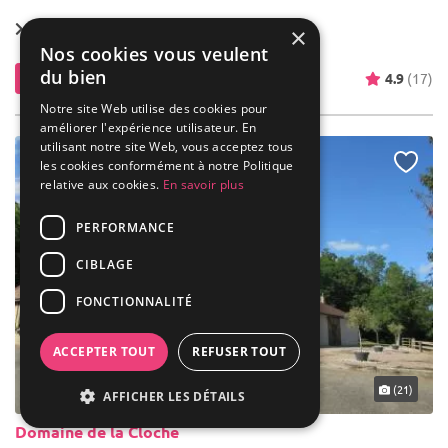
Location dès
3 950 €
×
Nos cookies vous veulent
du bien
Contacter
4.9
(17)
Notre site Web utilise des cookies pour
améliorer l'expérience utilisateur. En
utilisant notre site Web, vous acceptez tous
les cookies conformément à notre Politique
relative aux cookies.
En savoir plus
PERFORMANCE
CIBLAGE
FONCTIONNALITÉ
ACCEPTER TOUT
REFUSER TOUT
... 45 km
(21)
AFFICHER LES DÉTAILS
Domaine de la Cloche