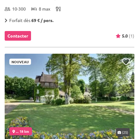
10-300
8 max
Forfait dès
69 € / pers.
Contacter
5.0
(1)
NOUVEAU
... 18 km
(25)