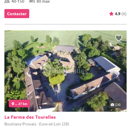
40-150
80 max
Contacter
4.9
(6)
... 27 km
(24)
La Ferme des Tourelles
Boutigny-Prouais - Eure-et-Loir (28)