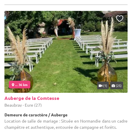
... 36 km
(1)
(25)
Auberge de la Comtesse
Beaubray - Eure (27)
Demeure de caractère / Auberge
Location de salle de mariage : Située en Normandie dans un cadre
champêtre et authentique, entourée de campagne et forêts.