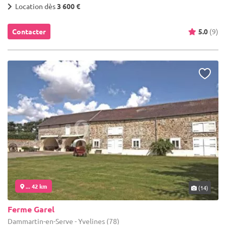
Location dès
3 600 €
Contacter
5.0
(9)
... 42 km
(14)
Ferme Garel
Dammartin-en-Serve - Yvelines (78)