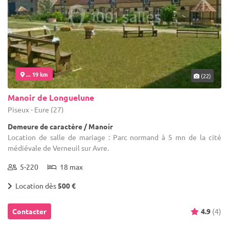
... 19 km
(22)
Manoir de Longuelune
Piseux - Eure (27)
Demeure de caractère / Manoir
Location de salle de mariage : Parc normand à 5 mn de la cité
médiévale de Verneuil sur Avre.
5-220
18 max
Location dès
500 €
Contacter
4.9
(4)