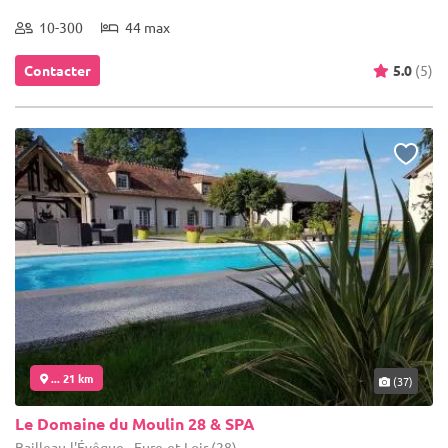
10-300
44 max
Contacter
5.0
(5)
... 21 km
(37)
Le Domaine du Moulin 28 & SPA
Bailleau-l'Évêque - Eure-et-Loir (28)