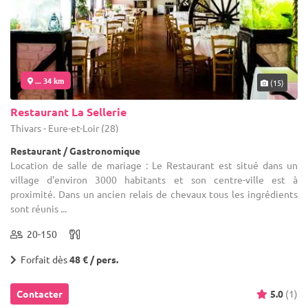
... 34 km
(15)
Restaurant La Sellerie
Thivars - Eure-et-Loir (28)
Restaurant / Gastronomique
Location de salle de mariage : Le Restaurant est situé dans un
village d'environ 3000 habitants et son centre-ville est à
proximité. Dans un ancien relais de chevaux tous les ingrédients
sont réunis ...
20-150
Forfait dès
48 € / pers.
Contacter
5.0
(1)