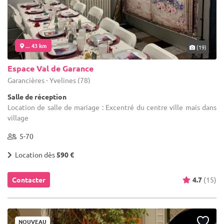
... 43 km
(19)
Espace Val de Garance
Garancières - Yvelines (78)
Salle de réception
Location de salle de mariage : Excentré du centre ville mais dans
village
5-70
Location dès
590 €
Contacter
4.7
(15)
NOUVEAU