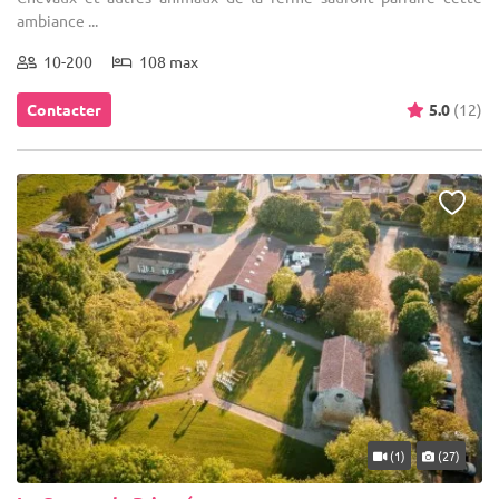
ambiance ...
10-200
108 max
Contacter
5.0
(12)
(1)
(27)