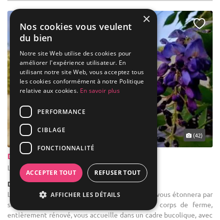
×
Nos cookies vous veulent
du bien
Notre site Web utilise des cookies pour
améliorer l'expérience utilisateur. En
utilisant notre site Web, vous acceptez tous
les cookies conformément à notre Politique
relative aux cookies.
En savoir plus
PERFORMANCE
CIBLAGE
(42)
FONCTIONNALITÉ
Domaine La Moinardière
Le Bernard - Vendée (85)
ACCEPTER TOUT
REFUSER TOUT
Demeure de caractère / Domaine
Location de salle de mariage : Cette propriété, vous étonnera par
AFFICHER LES DÉTAILS
son charme et son raffinement. Cet ancien corps de ferme,
entièrement rénové, vous accueille dans un cadre bucolique, avec