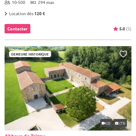
10-500
294 max
Location dès
120 €
Contacter
5.0
(5)
DEMEURE HISTORIQUE
(2)
(73)
Abbaye de Trizay