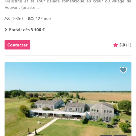
Mélusine et sa Tour Balade romantique au cœur du village de
Vouvant (artiste ...
1-350
122 max
Forfait dès
3 100 €
Contacter
5.0
(1)