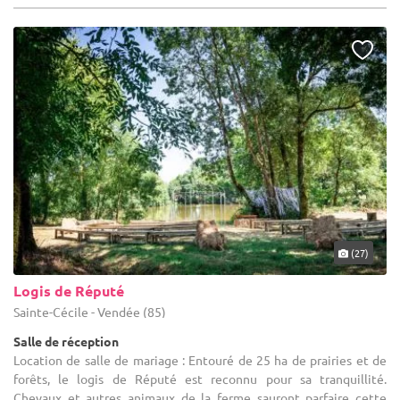
(27)
Logis de Réputé
Sainte-Cécile - Vendée (85)
Salle de réception
Location de salle de mariage : Entouré de 25 ha de prairies et de
forêts, le logis de Réputé est reconnu pour sa tranquillité.
Chevaux et autres animaux de la ferme sauront parfaire cette