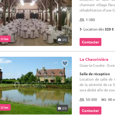
charmant village fleu
réhabilitation d'une G
1-380
Location dès
320 €
. 33 km
(25)
Contacter
La Chauvinière
Gisay-la-Coudre - Eure
Salle de réception
Location de salle de 
de la sérénité de ce l
sera dédié afin de vous 
50-300
48 
. 33 km
(23)
Contacter