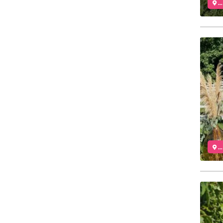
..
..