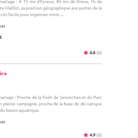
 mariage : A 15 mn d'Evreux, 40 mn de Dreux, 1h de
te Maillot, sa position géographique aux portes de la
ès facile pour organiser votre ...
max
€
4.8
(6)
ière
mariage : Proche de la forêt de Senonches et du Parc
n pleine campagne, procha de la base de ski natique
du bassin aquatique.
max
4.9
(6)