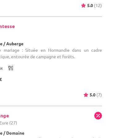
5.0
(12)
mtesse
e / Auberge
de mariage : Située en Normandie dans un cadre
ique, entourée de campagne et forêts.
ax
€
5.0
(7)
onge
 Eure (27)
e / Domaine