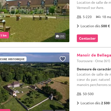
Location de salle de 
Verneuil sur Avre.
5-220
18 m
Location dès
500 €
. 5 km
(22)
Contacter
Manoir de Belleg
EURE HISTORIQUE
Tourouvre - Orne (61)
Demeure de caractèr
Location de salle de 
cœur du parc naturel 
manoirs percherons sou
50-500
Location dès
2 500 