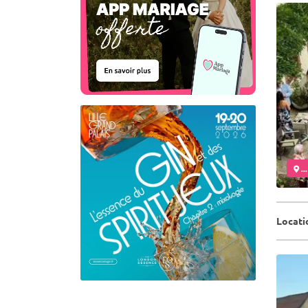
..
Locati