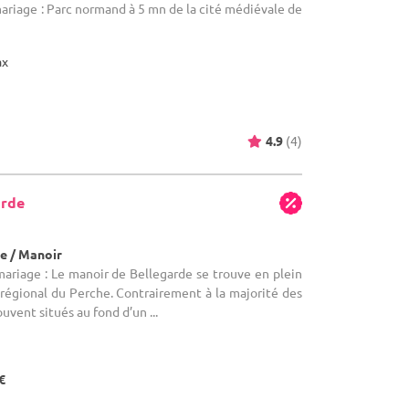
mariage : Parc normand à 5 mn de la cité médiévale de
ax
4.9
(4)
arde
e / Manoir
mariage : Le manoir de Bellegarde se trouve en plein
régional du Perche. Contrairement à la majorité des
vent situés au fond d’un ...
€