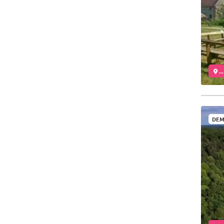
..
DEM