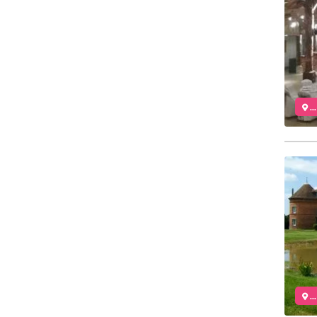
..
..