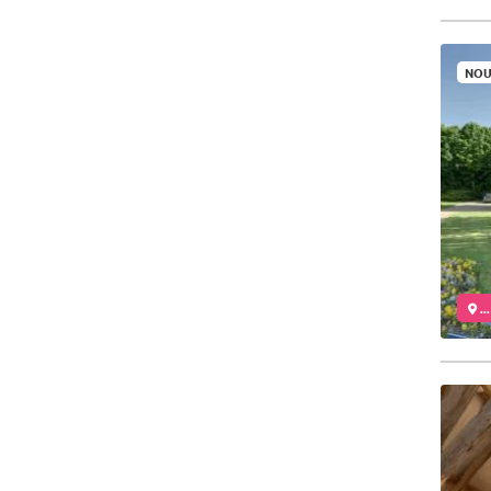
NOU
..