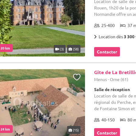
Location de salle de
Rouen, 1h20 de la por
Normandie offre un acc
25-400
37 
Location dès
3 300 
. 20 km
(3)
(58)
Contacter
Gîte de La Bretill
Menus - Orne (61)
Salle de réception
Location de salle de 
régional du Perche, e
de Fontaine Simon et 
40-150
80 
. 24 km
(15)
Contacter