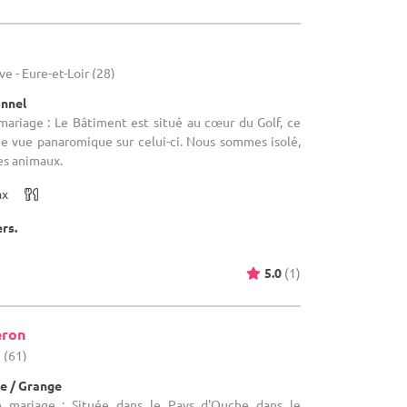
e - Eure-et-Loir (28)
onnel
mariage : Le Bâtiment est situé au cœur du Golf, ce
ne vue panaromique sur celui-ci. Nous sommes isolé,
les animaux.
ax
ers.
5.0
(1)
eron
 (61)
e / Grange
e mariage : Située dans le Pays d'Ouche dans le