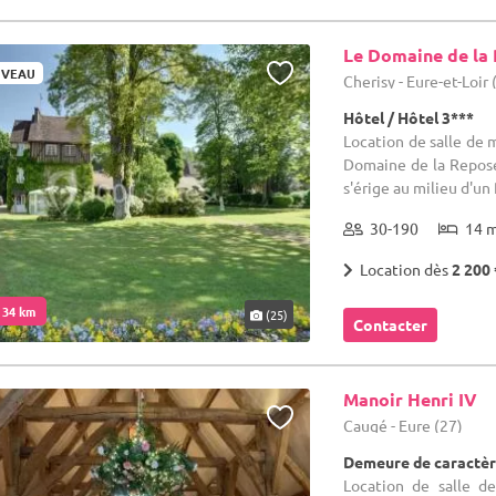
Le Domaine de la
VEAU
Cherisy - Eure-et-Loir 
Hôtel / Hôtel 3***
Location de salle de m
Domaine de la Reposé
s'érige au milieu d'un 
30-190
14 
Location dès
2 200 
. 34 km
(25)
Contacter
Manoir Henri IV
Caugé - Eure (27)
Demeure de caractèr
Location de salle d