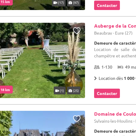
. 15 km
(17)
(97)
Contacter
Auberge de la Co
Beaubray - Eure (27)
Demeure de caractèr
Location de salle 
champêtre et authent
1-130
49 m
Location dès
1 000 
. 18 km
(1)
(25)
Contacter
Domaine de Coul
Sylvains-les-Moulins -
Demeure de caractèr