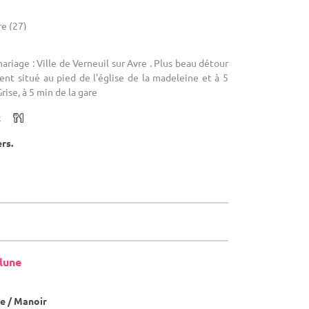
re (27)
ariage : Ville de Verneuil sur Avre . Plus beau détour
nt situé au pied de l'église de la madeleine et à 5
rise, à 5 min de la gare
x
ers.
lune
e / Manoir