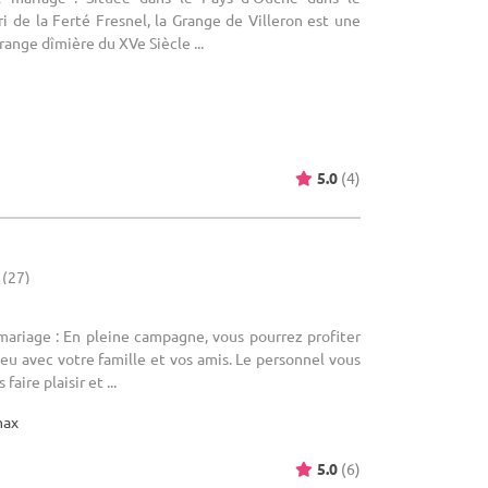
ri de la Ferté Fresnel, la Grange de Villeron est une
range dîmière du XVe Siècle ...
5.0
(4)
 (27)
mariage : En pleine campagne, vous pourrez profiter
ieu avec votre famille et vos amis. Le personnel vous
faire plaisir et ...
max
5.0
(6)