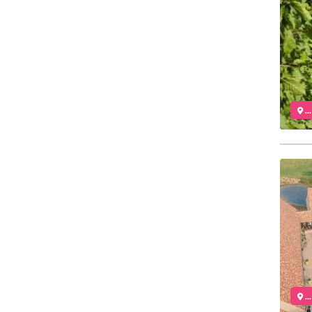
..
..