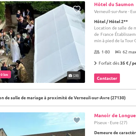
Hôtel du Saumon
Verneuil-sur-Avre - Eu
Hôtel / Hôtel 2**
Location de salle de m
de France Établisseme
min à pied de la Tour G
1-80
62 ma
Forfait dès
35 € / p
. 0 km
(28)
Contacter
on de salle de mariage à proximité de Verneuil-sur-Avre (27130)
Manoir de Longue
Piseux - Eure (27)
Demeure de caractèr