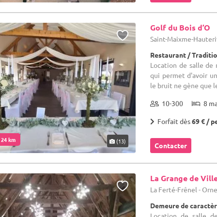
Golf du Bois d’O
Saint-Maixme-Hauteriv
Restaurant / Traditi
Location de salle de 
qui permet d'avoir u
le bruit ne gène que 
10-300
8 m
Forfait dès
69 € / p
. 24 km
(13)
Contacter
La Grange de Vill
La Ferté-Frênel - Orne
Demeure de caractèr
Location de salle d