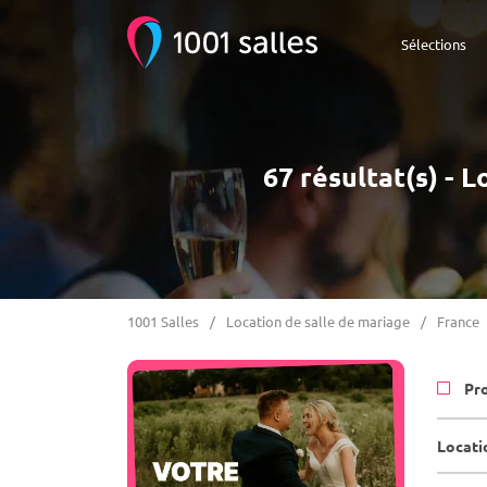
Sélections
67 résultat(s) - 
1001 Salles
Location de salle de mariage
France
Pr
Locati