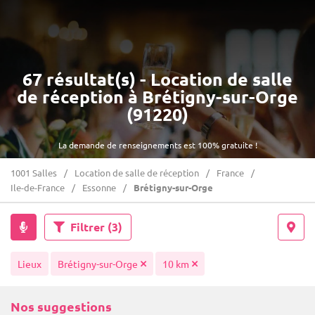
67 résultat(s) - Location de salle
de réception à Brétigny-sur-Orge
(91220)
La demande de renseignements est 100% gratuite !
1001 Salles
Location de salle de réception
France
Ile-de-France
Essonne
Brétigny-sur-Orge
Filtrer
(3)
Lieux
Brétigny-sur-Orge
10 km
Nos suggestions