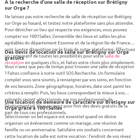
À la recherche d’une salle de réception sur Brétigny
sur Orge ?
Ne laissez pas votre recherche de salle de réception sur Brétigny
sur Orge au hasard, et testez notre plateforme sans plus attendre.
Pour dénicher un lieu qui respecte vos exigences, vous pouvez
compter sur 1001Salles. L’ensemble des lieux et salles les plus
agréables du département Essonne et de la région Ile-de-France
sont à votre disposition par le biais de notre plateforme. Effectuez
Des devis de location de salle sur Brétigny sur Orge
un comparatif de toutes les possibilités pour votre
salle de
gratuits
réception
en quelques clics, et faites votre choix plus simplement.
Vous n’avez que peu de temps pour trouver une salle de réception
? Faites confiance à notre outil SOS Recherche. Un formulaire
complet vous sera soumis, à renseigner par vos soins, en fonction
de vos besoins. Zone géographique, horaires, date sont parmi les
critères à remplir. Puis, les lieux correspondant le mieux à vos
volontés seront sélectionnés par nos professionnels de
Une location de demeure de caractère sur Brétigny sur
l’événementiel. Vous recevez pour finir des devis gratuits de la
Orge grâce à 1001Salles
part de tous ces professionnels.
Sélectionner un bel espace est essentiel quand on désire
organiser un événement comme un mariage, une réunion de
famille ou un anniversaire. Satisfaire vos souhaits concernant
cette location de salle est notre vocation : l’endroit de vos rêvez