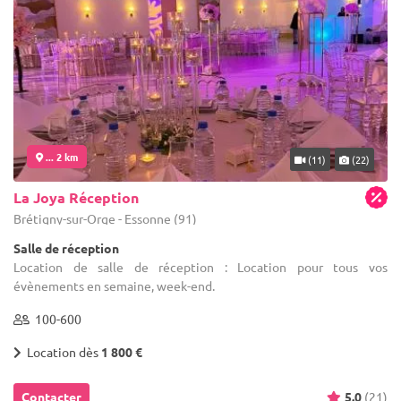
... 2 km
(11)
(22)
La Joya Réception
Brétigny-sur-Orge - Essonne (91)
Salle de réception
Location de salle de réception : Location pour tous vos
évènements en semaine, week-end.
100-600
Location dès
1 800 €
Contacter
5.0
(21)