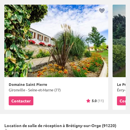
Domaine Saint Pierre
Le Prie
Gironville - Seine-et-Marne (77)
Évry-Gr
5.0
(11)
Contacter
Cont
Location de salle de réception à Brétigny-sur-Orge (91220)