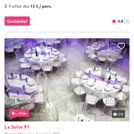
Forfait dès
15 € / pers.
Contacter
4.8
(3)
... 4 km
(24)
La Suite 91
Fleury-Mérogis - Essonne (91)