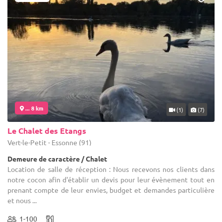
... 8 km
(1)
(7)
Le Chalet des Etangs
Vert-le-Petit - Essonne (91)
Demeure de caractère / Chalet
Location de salle de réception : Nous recevons nos clients dans
notre cocon afin d'établir un devis pour leur évènement tout en
prenant compte de leur envies, budget et demandes particulière
et nous ...
1-100