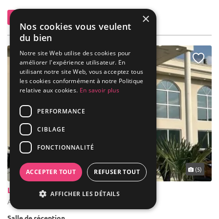
×
Contacter
Nos cookies vous veulent
du bien
Notre site Web utilise des cookies pour
NOUVEAU
améliorer l'expérience utilisateur. En
utilisant notre site Web, vous acceptez tous
les cookies conformément à notre Politique
relative aux cookies.
En savoir plus
PERFORMANCE
CIBLAGE
FONCTIONNALITÉ
... 8 km
(5)
ACCEPTER TOUT
REFUSER TOUT
Le Palacio Reception
AFFICHER LES DÉTAILS
Avrainville - Essonne (91)
Salle de réception