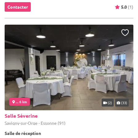
Contacter
5.0
(1)
... 6 km
(2)
(33)
Salle Séverine
Savigny-sur-Orge - Essonne (91)
Salle de réception