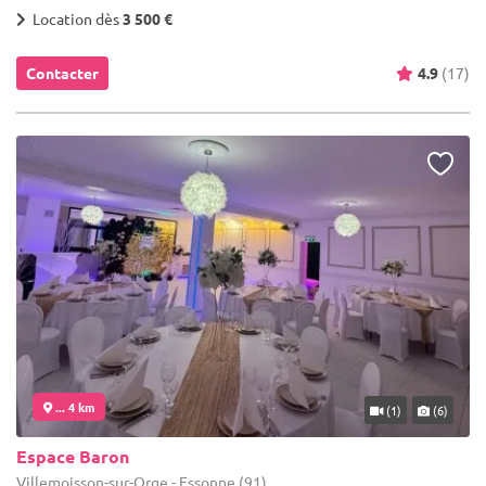
Location dès
3 500 €
Contacter
4.9
(17)
... 4 km
(1)
(6)
Espace Baron
Villemoisson-sur-Orge - Essonne (91)