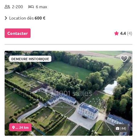
2-200
6 max
Location dès
600 €
Contacter
4.4
(4)
DEMEURE HISTORIQUE
... 24 km
(44)