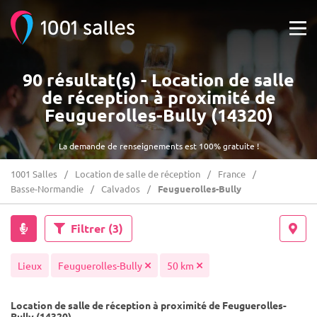
90 résultat(s) - Location de salle
de réception à proximité de
Feuguerolles-Bully (14320)
La demande de renseignements est 100% gratuite !
1001 Salles
Location de salle de réception
France
Basse-Normandie
Calvados
Feuguerolles-Bully
Filtrer
(3)
Lieux
Feuguerolles-Bully
50 km
Location de salle de réception à proximité de Feuguerolles-
Bully (14320)