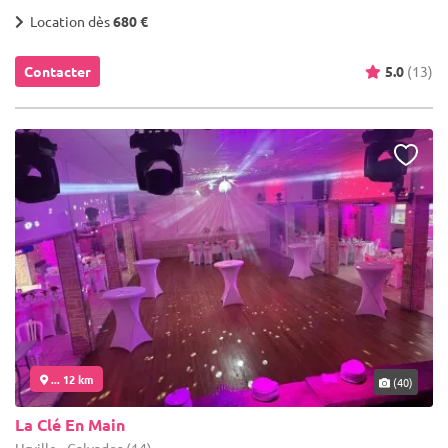
Location dès
680 €
Contacter
5.0
(13)
... 12 km
(40)
La Clé En Main
Urville - Calvados (14)