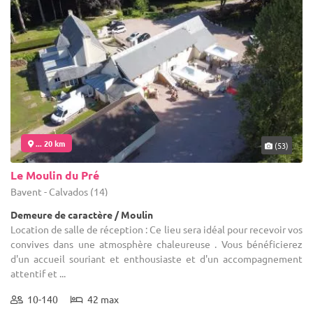
... 20 km
(53)
Le Moulin du Pré
Bavent - Calvados (14)
Demeure de caractère / Moulin
Location de salle de réception : Ce lieu sera idéal pour recevoir vos
convives dans une atmosphère chaleureuse . Vous bénéficierez
d'un accueil souriant et enthousiaste et d'un accompagnement
attentif et ...
10-140
42 max