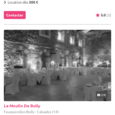
Location dès
300 €
Contacter
5.0
(3)
(24)
Le Moulin De Bully
Feuguerolles-Bully - Calvados (14)