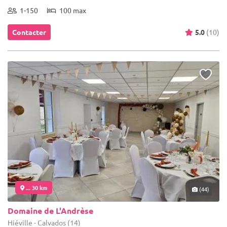
1-150
100 max
Contacter
5.0
(10)
... 30 km
(44)
Domaine de L'Andrèse
Hiéville - Calvados (14)