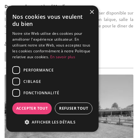
Demeure de caractère / Moulin
×
Location de salle de réception : Mobilier actualiser disponible sur
Nos cookies vous veulent
le domaine. Salle l'écurie pour votre réception laîque, salle la
du bien
demeure pour le vin d'honneur, salle la minoterie pour le diner de
...
Notre site Web utilise des cookies pour
améliorer l'expérience utilisateur. En
1-300
29 max
utilisant notre site Web, vous acceptez tous
les cookies conformément à notre Politique
relative aux cookies.
En savoir plus
PERFORMANCE
CIBLAGE
FONCTIONNALITÉ
ACCEPTER TOUT
REFUSER TOUT
AFFICHER LES DÉTAILS