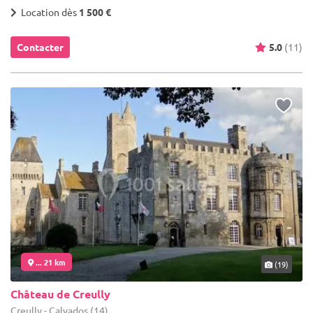
Location dès
1 500 €
Contacter
5.0
(11)
... 21 km
(19)
Château de Creully
Creully - Calvados (14)