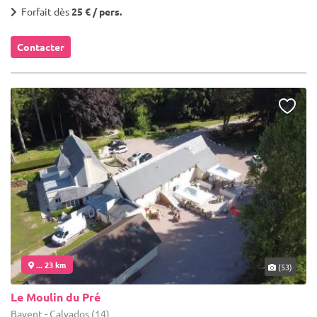
Forfait dès
25 € / pers.
Contacter
... 23 km
(53)
Le Moulin du Pré
Bavent - Calvados (14)