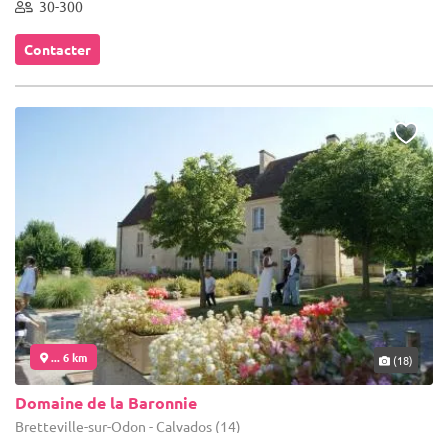
30-300
Contacter
... 6 km
(18)
Domaine de la Baronnie
Bretteville-sur-Odon - Calvados (14)