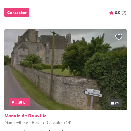
Contacter
5.0
(2)
... 28 km
(22)
Manoir de Douville
Mandeville-en-Bessin - Calvados (14)