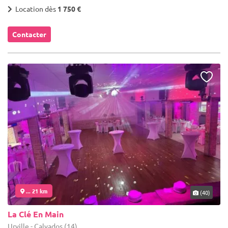
Location dès
1 750 €
Contacter
... 21 km
(40)
La Clé En Main
Urville - Calvados (14)