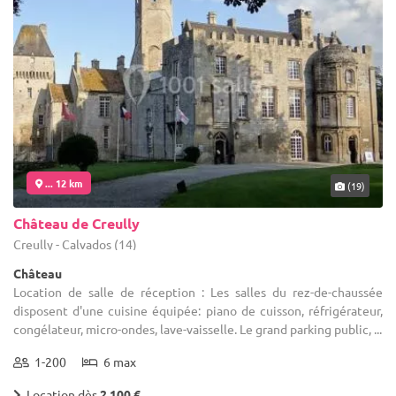
... 12 km
(19)
Château de Creully
Creully - Calvados (14)
Château
Location de salle de réception : Les salles du rez-de-chaussée
disposent d'une cuisine équipée: piano de cuisson, réfrigérateur,
congélateur, micro-ondes, lave-vaisselle. Le grand parking public, ...
1-200
6 max
Location dès
2 100 €