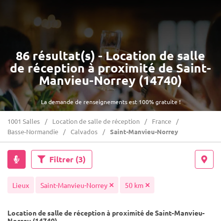
86 résultat(s) - Location de salle
de réception à proximité de Saint-
Manvieu-Norrey (14740)
La demande de renseignements est 100% gratuite !
1001 Salles
Location de salle de réception
France
Basse-Normandie
Calvados
Saint-Manvieu-Norrey
Filtrer
(3)
Lieux
Saint-Manvieu-Norrey
50 km
Location de salle de réception à proximité de Saint-Manvieu-
Norrey (14740)