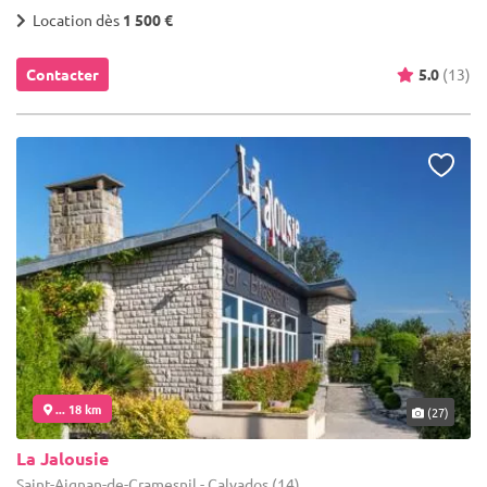
Location dès
1 500 €
Contacter
5.0
(13)
... 18 km
(27)
La Jalousie
Saint-Aignan-de-Cramesnil - Calvados (14)