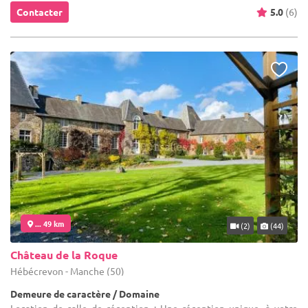
Contacter
5.0
(6)
... 49 km
(2)
(44)
Château de la Roque
Hébécrevon - Manche (50)
Demeure de caractère / Domaine