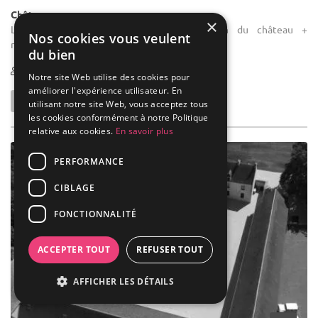
Château
×
Location de salle de réception : Location du château +
Nos cookies vous veulent
restauration réalisée par Grandsire Traiteur
du bien
1-350
Notre site Web utilise des cookies pour
améliorer l'expérience utilisateur. En
utilisant notre site Web, vous acceptez tous
les cookies conformément à notre Politique
relative aux cookies.
En savoir plus
PERFORMANCE
CIBLAGE
FONCTIONNALITÉ
ACCEPTER TOUT
REFUSER TOUT
AFFICHER LES DÉTAILS