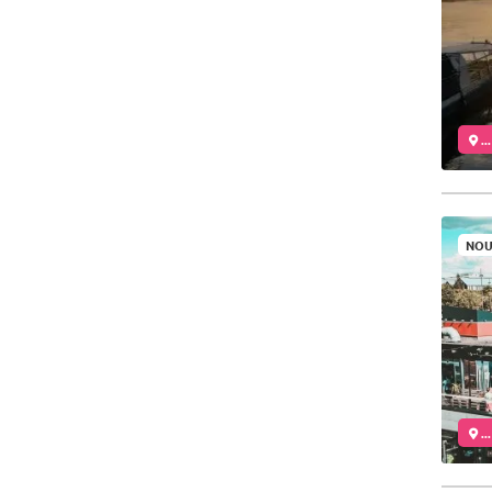
..
NOU
..