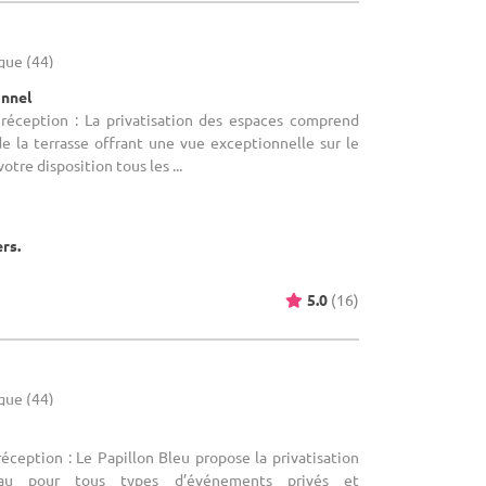
ique (44)
onnel
 réception : La privatisation des espaces comprend
de la terrasse offrant une vue exceptionnelle sur le
otre disposition tous les ...
ers.
5.0
(16)
ique (44)
réception : Le Papillon Bleu propose la privatisation
au pour tous types d’événements privés et