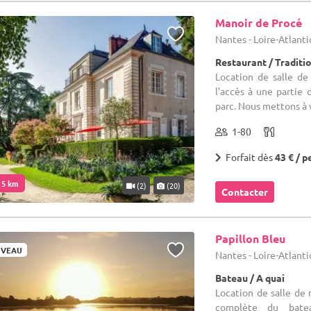
Manoir de Procé
Nantes - Loire-Atlant
Restaurant / Traditi
Location de salle de
l’accès à une partie 
parc. Nous mettons à v
1-80
Forfait dès
43 € / p
. 5 km
(2)
(20)
Contacter
Papillon Bleu
VEAU
Nantes - Loire-Atlant
Bateau / A quai
Location de salle de 
complète du bate