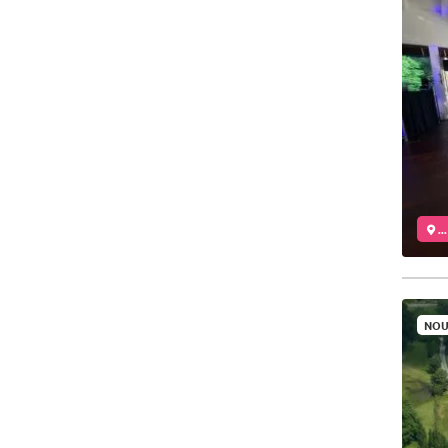
..
NOU