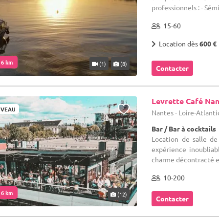
professionnels : - Sémi
15-60
Location dès
600 €
. 6 km
(1)
(8)
Contacter
Levrette Café Na
VEAU
Nantes - Loire-Atlant
Bar / Bar à cocktails
Location de salle d
expérience inoubliabl
charme décontracté et 
10-200
. 6 km
(12)
Contacter