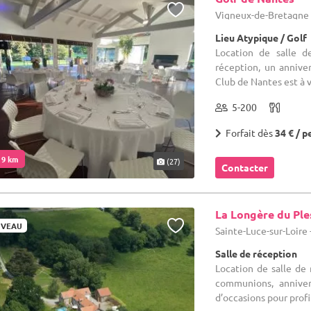
Vigneux-de-Bretagne -
Lieu Atypique / Golf
Location de salle d
réception, un anniver
Club de Nantes est à v
5-200
Forfait dès
34 € / p
. 9 km
(27)
Contacter
La Longère du Ple
VEAU
Sainte-Luce-sur-Loire 
Salle de réception
Location de salle de r
communions, anniver
d’occasions pour profit