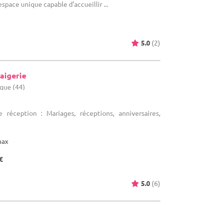
espace unique capable d’accueillir ...
5.0
(2)
aigerie
ique (44)
 réception : Mariages, réceptions, anniversaires,
max
€
5.0
(6)