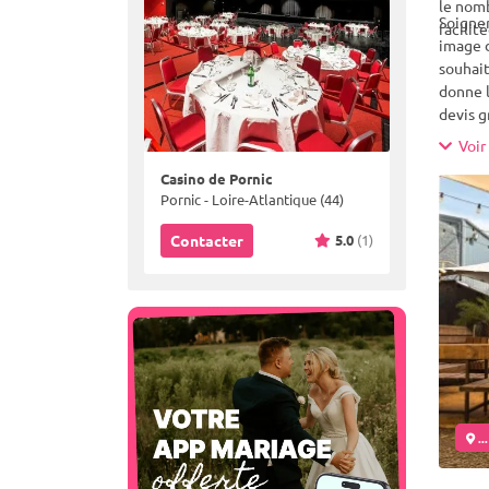
le nomb
Soigner
facilit
image d
souhait
donne l
devis g
pourquo
Voir 
pratiqu
Casino de Pornic
nombreu
Pornic - Loire-Atlantique (44)
5.0
(1)
Contacter
..