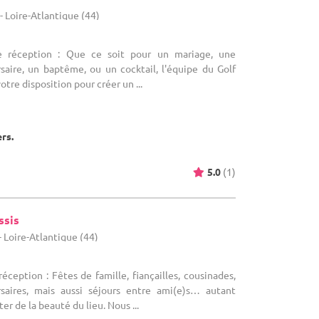
 Loire-Atlantique (44)
e réception : Que ce soit pour un mariage, une
saire, un baptême, ou un cocktail, l'équipe du Golf
otre disposition pour créer un ...
ers.
5.0
(1)
ssis
- Loire-Atlantique (44)
éception : Fêtes de famille, fiançailles, cousinades,
saires, mais aussi séjours entre ami(e)s… autant
er de la beauté du lieu. Nous ...