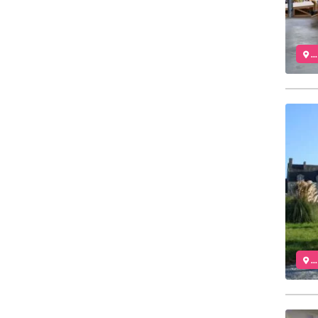
..
..