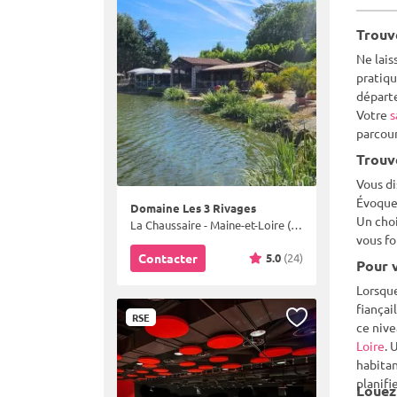
Trouv
Ne lais
pratiqu
départe
Votre
s
parcour
Trouv
Vous di
Évoquez
Domaine Les 3 Rivages
Un choi
La Chaussaire - Maine-et-Loire (49)
vous fo
5.0
(24)
Contacter
Pour v
Lorsque
fiançai
RSE
ce nive
Loire
. 
habitan
planifi
Louez