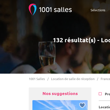
Sélections
132 résultat(s) - L
1001 Salles
Location de salle de réception
Franc
Nos suggestions
Pr
Locati