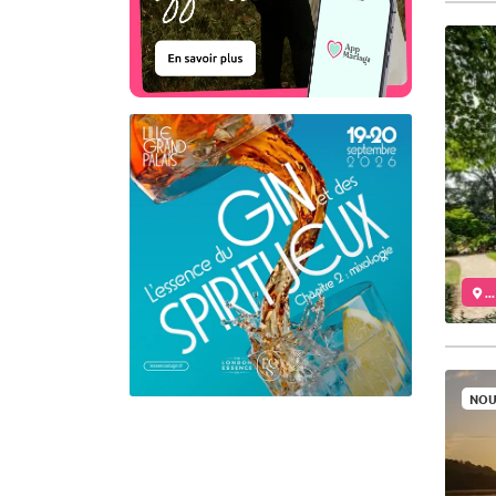
..
NOU