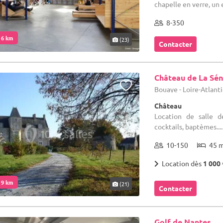
chapelle en verre, un 
8-350
. 6 km
(23)
Contacter
Château de La Sén
Bouaye - Loire-Atlant
Château
Location de salle de
cocktails, baptèmes....
10-150
45 
Location dès
1 000 
. 9 km
(21)
Contacter
Golf de Nantes