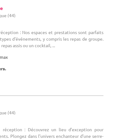
re
ique (44)
réception : Nos espaces et prestations sont parfaits
s types d'événements, y compris les repas de groupe.
epas assis ou un cocktail, ...
max
ers.
ique (44)
e réception : Découvrez un lieu d’exception pour
nts. Plongez dans l’univers enchanteur d’une serre-