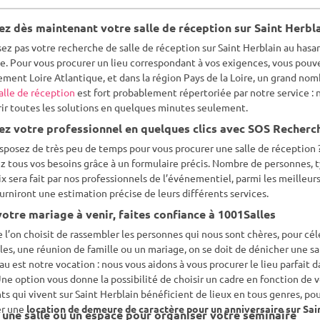
ez dès maintenant votre salle de réception sur Saint Herbl
sez pas votre recherche de salle de réception sur Saint Herblain au hasa
e. Pour vous procurer un lieu correspondant à vos exigences, vous pouv
ment Loire Atlantique, et dans la région Pays de la Loire, un grand nomb
alle de réception
est fort probablement répertoriée par notre service :
ir toutes les solutions en quelques minutes seulement.
ez votre professionnel en quelques clics avec SOS Recherc
sposez de très peu de temps pour vous procurer une salle de réception 
 tous vos besoins grâce à un formulaire précis. Nombre de personnes, ty
x sera fait par nos professionnels de l’événementiel, parmi les meilleurs
urniront une estimation précise de leurs différents services.
otre mariage à venir, faites confiance à 1001Salles
 l’on choisit de rassembler les personnes qui nous sont chères, pour 
lles, une réunion de famille ou un mariage, on se doit de dénicher une sal
au est notre vocation : nous vous aidons à vous procurer le lieu parfait 
Une option vous donne la possibilité de choisir un cadre en fonction de v
ts qui vivent sur Saint Herblain bénéficient de lieux en tous genres, po
er une
location de demeure de caractère pour un anniversaire sur Sai
 une salle ou un espace pour organiser votre séminaire