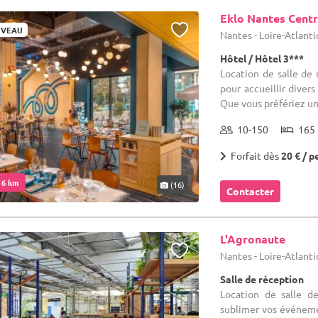
Eklo Nantes Cent
VEAU
Nantes - Loire-Atlant
Hôtel / Hôtel 3***
Location de salle de 
pour accueillir diver
Que vous préfériez un r
10-150
165 
Forfait dès
20 € / p
. 6 km
(16)
Contacter
L'Agronaute
Nantes - Loire-Atlant
Salle de réception
Location de salle d
sublimer vos événeme