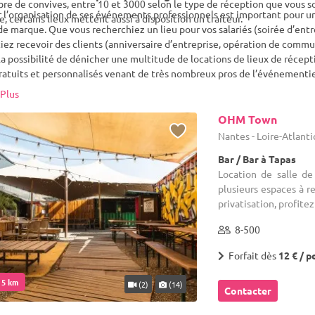
re de convives, entre 10 et 3000 selon le type de réception que vous s
 l’organisation de ses événements professionnels est important pour un
ée, certains lieux mettent aussi à disposition un traiteur.
e marque. Que vous recherchiez un lieu pour vos salariés (soirée d’entr
iez recevoir des clients (anniversaire d’entreprise, opération de commu
a possibilité de dénicher une multitude de locations de lieux de récep
ratuits et personnalisés venant de très nombreux pros de l’événementiel
i ne pas opter pour une location de salle avec jardin ? Il vous sera possi
Plus
e, afin de faciliter votre organisation au maximum. Sur Saint Herblain e
ses opportunités sont à votre disposition.
OHM Town
Nantes - Loire-Atlant
Bar / Bar à Tapas
Location de salle d
plusieurs espaces à 
privatisation, profitez 
8-500
Forfait dès
12 € / p
. 5 km
(2)
(14)
Contacter