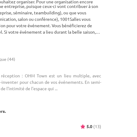
ouhaitez organiser. Pour une organisation encore
e entreprise, puisque ceux-ci vont contribuer à son
eprise, séminaire, teambuilding), ou que vous
nication, salon ou conférence), 1001Salles vous
tion pour votre événement. Vous bénéficierez de
. Si votre événement a lieu durant la belle saison,
ble de bénéficier d’une offre clé en main très
t partout dans le département Loire Atlantique, de
ique (44)
e réception : OHM Town est un lieu multiple, avec
re-inventer pour chacun de vos événements. En semi-
de l’intimité de l’espace qui ...
ers.
5.0
(13)