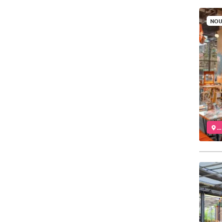
NOU
..