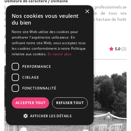
Demeure de caractère / Domaine
Location de salle de réception : Notre équipe de professionnels se
×
tient à votre disposition pour l'organisation de tous vos
Nos cookies vous veulent
événements : - Un domaine de 500m² bordé d'un hectare de forêt
du bien
et de ...
Notre site Web utilise des cookies pour
1-250
31 max
améliorer l'expérience utilisateur. En
utilisant notre site Web, vous acceptez tous
les cookies conformément à notre Politique
5.0
(2)
relative aux cookies.
En savoir plus
PERFORMANCE
CIBLAGE
FONCTIONNALITÉ
ACCEPTER TOUT
REFUSER TOUT
AFFICHER LES DÉTAILS