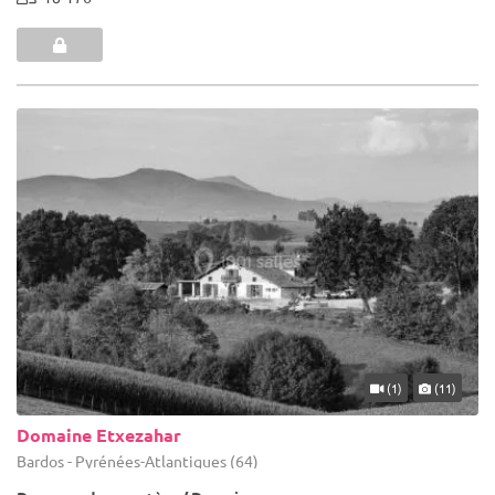
(1)
(11)
Domaine Etxezahar
Bardos - Pyrénées-Atlantiques (64)