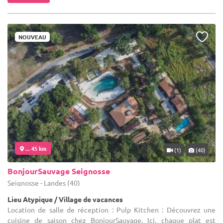
NOUVEAU
... 45 km
(1)
(40)
BonjourSauvage Seignosse
Seignosse - Landes (40)
Lieu Atypique / Village de vacances
Location de salle de réception : Pulp Kitchen : Découvrez une
cuisine de saison chez BonjourSauvage. Ici, chaque plat est