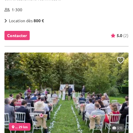
1-300
Location dès
800 €
Contacter
5.0
(2)
... 29 km
(23)