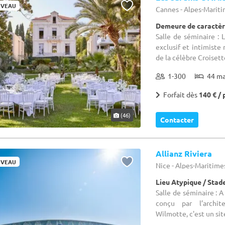
VEAU
Cannes - Alpes-Mariti
Demeure de caractère
Salle de séminaire : L
exclusif et intimist
de la célèbre Croisett
1-300
44 m
Forfait dès
140 € / 
(46)
Contacter
Allianz Riviera
VEAU
Nice - Alpes-Maritime
Lieu Atypique / Stad
Salle de séminaire : A
conçu par l’archi
Wilmotte, c'est un site