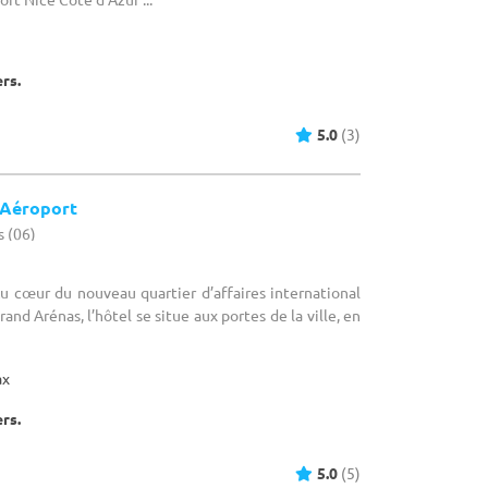
ers.
5.0
(3)
 Aéroport
s (06)
Au cœur du nouveau quartier d’affaires international
rand Arénas, l’hôtel se situe aux portes de la ville, en
ax
ers.
5.0
(5)