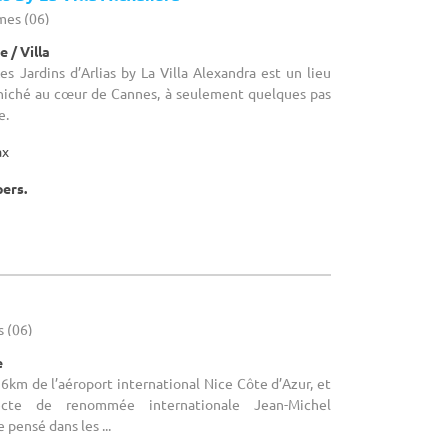
mes (06)
 / Villa
es Jardins d’Arlias by La Villa Alexandra est un lieu
e niché au cœur de Cannes, à seulement quelques pas
e.
ax
pers.
s (06)
e
 6km de l’aéroport international Nice Côte d’Azur, et
tecte de renommée internationale Jean-Michel
 pensé dans les ...