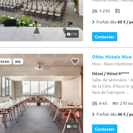
1-250
Forfait dès
60 € / p
(15)
Contacter
Okko Hôtels Nice
VEAU
RSE
Nice - Alpes-Maritime
Hôtel / Hôtel 4****
Salle de séminaire : 
de la Côte d’Azur, le g
face de l’aéroport ...
6-65
270 m
Forfait dès
46 € / p
(18)
Contacter