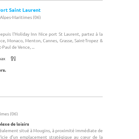
Port Saint Laurent
- Alpes-Maritimes (06)
epuis l'Holiday Inn Nice port St Laurent, partez à la
Nice, Monaco, Menton, Cannes, Grasse, Saint-Tropez &
t-Paul de Vence, ...
max
ers.
imes (06)
lexe de loisirs
Idéalement situé à Mougins, à proximité immédiate de
éficie d’un emplacement stratégique au cœur de la