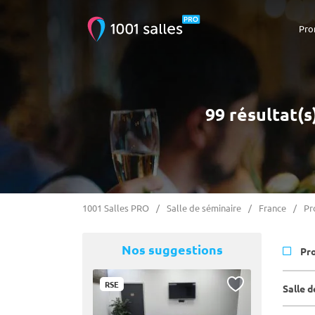
Pro
99 résultat(s
1001 Salles PRO
Salle de séminaire
France
Pr
Nos suggestions
Pr
RSE
Salle 