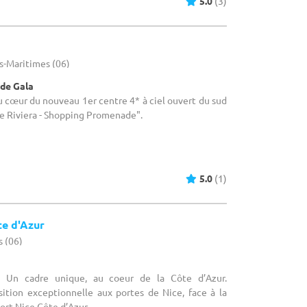
5.0
(3)
s-Maritimes (06)
 de Gala
Au cœur du nouveau 1er centre 4* à ciel ouvert du sud
e Riviera - Shopping Promenade".
5.0
(1)
te d'Azur
s (06)
: Un cadre unique, au coeur de la Côte d’Azur.
sition exceptionnelle aux portes de Nice, face à la
rt Nice Côte d’Azur ...