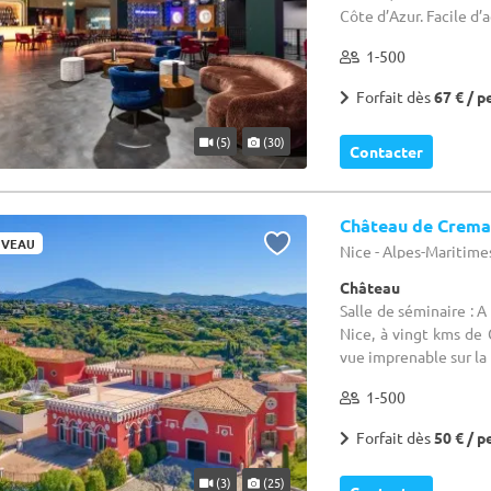
Côte d’Azur. Facile d’acc
1-500
Forfait dès
67 € / p
(5)
(30)
Contacter
Château de Crema
VEAU
Nice - Alpes-Maritime
Château
Salle de séminaire : A
Nice, à vingt kms de
vue imprenable sur la
1-500
Forfait dès
50 € / p
(3)
(25)