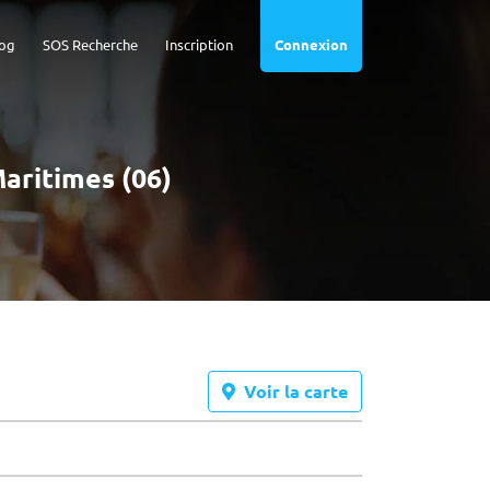
og
SOS Recherche
Inscription
Connexion
Maritimes (06)
Voir la carte