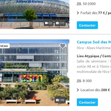
50-2000
Forfait dès
77 € / p
(2)
(11)
Contacter
Campus Sud des M
VEAU
Nice - Alpes-Maritime
Lieu Atypique / Cent
Salle de séminaire :
sortie A8 et à 10min 
multimodale de Nice S
8-300
Location dès
200 €
(10)
Contacter