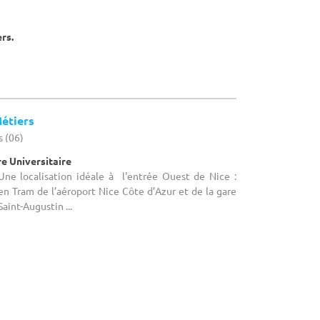
ers.
étiers
s (06)
re Universitaire
 Une localisation idéale à l'entrée Ouest de Nice :
en Tram de l’aéroport Nice Côte d’Azur et de la gare
aint-Augustin ...