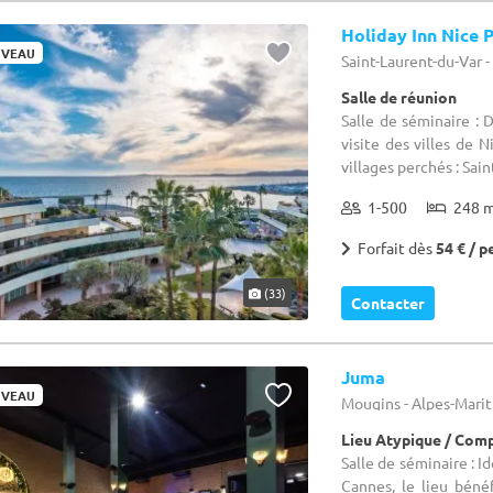
Holiday Inn Nice 
VEAU
Saint-Laurent-du-Var 
Salle de réunion
Salle de séminaire : D
visite des villes de 
villages perchés : Sain
1-500
248 
Forfait dès
54 € / p
(33)
Contacter
Juma
VEAU
Mougins - Alpes-Marit
Lieu Atypique / Comp
Salle de séminaire : 
Cannes, le lieu bén