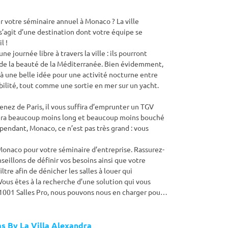
r votre séminaire annuel à Monaco ? La ville
 s’agit d’une destination dont votre équipe se
l !
 journée libre à travers la ville : ils pourront
et de la beauté de la Méditerranée. Bien évidemment,
là une belle idée pour une activité nocturne entre
ibilité, tout comme une sortie en mer sur un yacht.
venez de Paris, il vous suffira d’emprunter un TGV
 sera beaucoup moins long et beaucoup moins bouché
ependant, Monaco, ce n’est pas très grand : vous
à Monaco pour votre séminaire d’entreprise. Rassurez-
eillons de définir vos besoins ainsi que votre
iltre afin de dénicher les salles à louer qui
ous êtes à la recherche d’une solution qui vous
1001 Salles Pro, nous pouvons nous en charger pour
igeantes chaque année pour l’organisation de leur
as By La Villa Alexandra