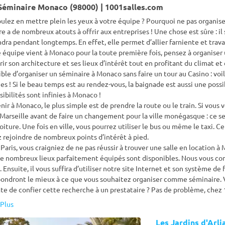
 Séminaire Monaco (98000) | 1001salles.com
ulez en mettre plein les yeux à votre équipe ? Pourquoi ne pas organise
re a de nombreux atouts à offrir aux entreprises ! Une chose est sûre : il
dra pendant longtemps. En effet, elle permet d’allier farniente et travai
e équipe vient à Monaco pour la toute première fois, pensez à organiser une
ir son architecture et ses lieux d’intérêt tout en profitant du climat 
ble d’organiser un séminaire à Monaco sans faire un tour au Casino : voi
es ! Si le beau temps est au rendez-vous, la baignade est aussi une poss
sibilités sont infinies à Monaco !
nir à Monaco, le plus simple est de prendre la route ou le train. Si vous 
Marseille avant de faire un changement pour la ville monégasque : ce
oiture. Une fois en ville, vous pourrez utiliser le bus ou même le taxi. C
 rejoindre de nombreux points d’intérêt à pied.
Paris, vous craigniez de ne pas réussir à trouver une salle en location 
de nombreux lieux parfaitement équipés sont disponibles. Nous vous cons
 Ensuite, il vous suffira d’utiliser notre site Internet et son système de f
ondront le mieux à ce que vous souhaitez organiser comme séminaire. V
e de confier cette recherche à un prestataire ? Pas de problème, chez 
Nous avons l’habitude d’accompagner de nombreuses entreprises très ex
Plus
ire à Monaco.
Les Jardins d'Arli