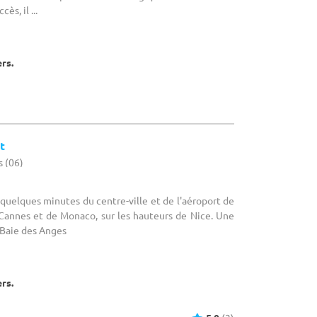
ès, il ...
ers.
t
s (06)
 quelques minutes du centre-ville et de l'aéroport de
 Cannes et de Monaco, sur les hauteurs de Nice. Une
 Baie des Anges
ers.