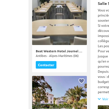
Salle
Vous vo
princiè
souvien
Si votr
découvr
impossi
collègu
Les pos
Pour ve
Best Western Hotel Journel Antibes
Antibes - Alpes-Maritimes (06)
jusque 
qu’en v
Contacter
pourrez
Depuis 
vous : 
budget.
corresp
permett
vous ! 
Voir 
sémina